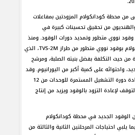
ى من محطة كودانكولام المزودتين بمفاعلات
الروس والهنديون من تحقيق تحسينات كبيرة في
 وقود نووي متطور وتمديد دورات الوقود. ومنذ
عام 2022، يتم تزويد محطة كودانكولام بوقود نووي متطور من طراز TVS-2M، الذي
 من حيث التكلفة بفضل بنيته الصلبة، ومرشح
د، واحتوائه على كمية أكبر من اليورانيوم. وقد
أسهم استخدام هذا الطراز في زيادة دورة التشغيل المستمرة للوحدات من 12
ت التوقف لإعادة التزود بالوقود ويزيد من إنتاج
ين الوقود الجديد في محطة كودانكولام
 يلبي احتياجات المرحلتين الثانية والثالثة من