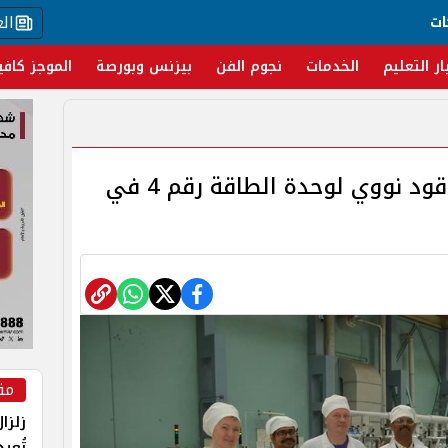
ال
ات
ار التعليم
الخدمات
نجوم الفن
بيزنس وبورصة
الموجز كافي
روساتوم تُصنّع أول شحنة وقود نووي لوحدة الطاقة رقم 4 في
مق
زلزا
تُعي