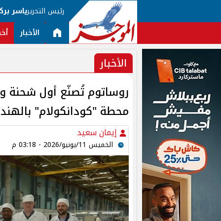
رئيس التحرير
ياسر برك
الأخبار
أخب
الأخبار
محطة "كودانكولام" بالهند
إيمان سعيد
الخميس 11/يونيو/2026 - 03:18 م