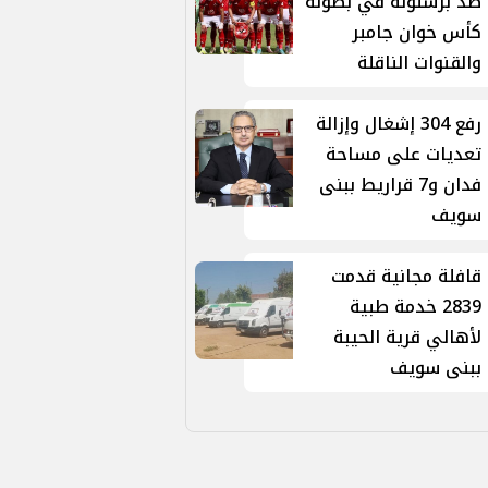
ضد برشلونة في بطولة
كأس خوان جامبر
والقنوات الناقلة
رفع 304 إشغال وإزالة
تعديات على مساحة
فدان و7 قراريط ببنى
سويف
قافلة مجانية قدمت
2839 خدمة طبية
لأهالي قرية الحيبة
ببنى سويف