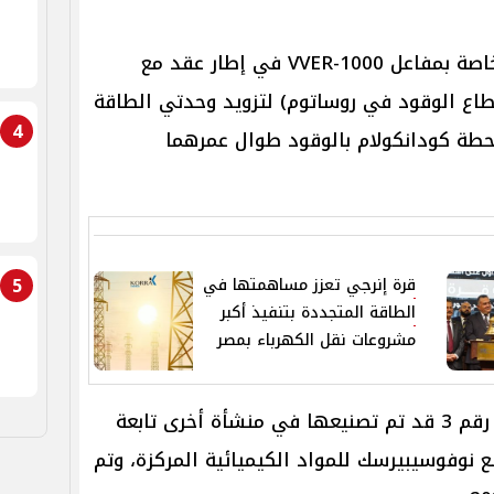
وقد تم تصنيع مجموعات الوقود الخاصة بمفاعل VVER-1000 في إطار عقد مع
دارية لقطاع الوقود في روساتوم) لتزويد وحدتي الطاقة
4
ة من محطة كودانكولام بالوقود طوال عمرهما
5
قرة إنرجي تعزز مساهمتها في
الطاقة المتجددة بتنفيذ أكبر
مشروعات نقل الكهرباء بمصر
ويُذكر أن أول تحميلة وقود للوحدة رقم 3 قد تم تصنيعها في منشأة أخرى تابعة
ع نوفوسيبيرسك للمواد الكيميائية المركزة، وتم