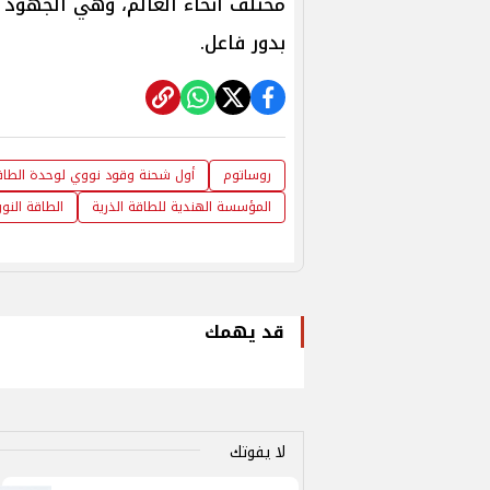
مختلف أنحاء العالم، وهي الجهود 
بدور فاعل.
روساتوم
أول شحنة وقود نووي لوحدة الطاقة رقم 4 في محطة كودانك
المؤسسة الهندية للطاقة الذرية
الطاقة النو
قد يهمك
لا يفوتك