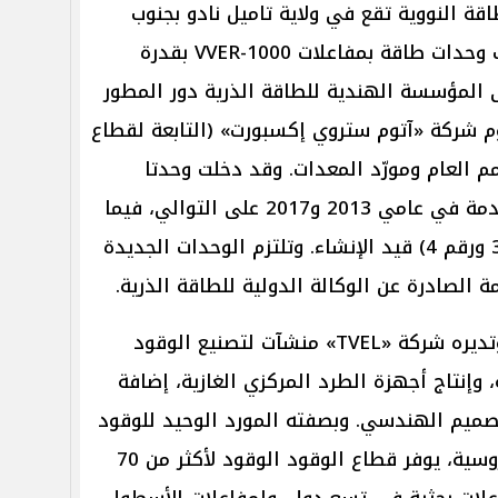
قة النووية تقع في ولاية تاميل نادو بجنوب
الهند، ويشمل المشروع إنشاء ست وحدات طاقة بمفاعلات VVER-1000 بقدرة
جاواط. وتتولى المؤسسة الهندية للطاقة الذرية دور المطور
وم شركة «آتوم ستروي إكسبورت» (التابعة لقطاع
 العام ومورّد المعدات. وقد دخلت وحدتا
المرحلة الأولى (رقم 1 ورقم 2) الخدمة في عامي 2013 و2017 على التوالي، فيما
لا تزال وحدتا المرحلة الثانية (رقم 3 ورقم 4) قيد الإنشاء. وتلتزم الوحدات الجديدة
الصادرة عن الوكالة الدولية للطاقة الذرية.
ويضم قطاع الوقود في روساتوم وتديره شركة «TVEL» منشآت لتصنيع الوقود
، وإنتاج أجهزة الطرد المركزي الغازية، إضافة
صميم الهندسي. وبصفته المورد الوحيد للوقود
النووي لمحطات الطاقة النووية الروسية، يوفر قطاع الوقود الوقود لأكثر من 70
ي 15 دولة، ولمفاعلات بحثية في تسع دول، ولمفاعلات الأسطول