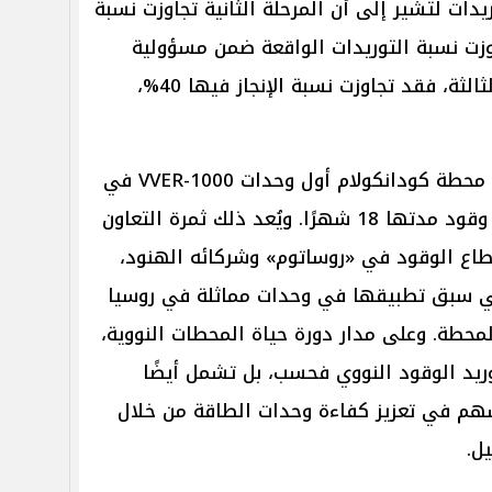
يدات لتشير إلى أن المرحلة الثانية تجاوزت نسبة
ها 80%، بينما تجاوزت نسبة التوريدات الواقعة ضمن مسؤولية
الجانب الروسي 95%. أما المرحلة الثالثة، فقد تجاوزت نسبة الإنجاز فيها 40%،
وستكون وحدات المرحلة الثانية من محطة كودانكولام أول وحدات VVER-1000 في
العالم تبدأ التشغيل مباشرة بدورة وقود مدتها 18 شهرًا. ويُعد ذلك ثمرة التعاون
قطاع الوقود في «روساتوم» وشركائه الهنود،
لتي سبق تطبيقها في وحدات مماثلة في روسيا
لمحطة. وعلى مدار دورة حياة المحطات النووية،
ريد الوقود النووي فحسب، بل تشمل أيضًا
هم في تعزيز كفاءة وحدات الطاقة من خلال
ل.