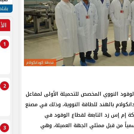
الأم
بقلم
الأ
1
محطة كودانكولام
2
لوقود النووي المخصص للتحميلة الأولى لمفاعل
 في محطة كودانكولام بالهند للطاقة النووية، وذلك في مصنع
ركة إم إس زد التابعة لقطاع الوقود في
سمياً من قبل ممثلي الجهة العميلة، وهي
3