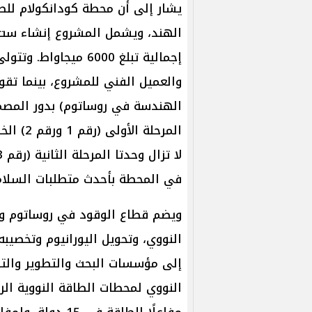
يشار إلى أن محطة كودانكولام للطا
إجمالية تبلغ 6000 مي
والعميل الفني للمشروع، بينما تق
الهندسة في روساتوم) بدور المصمم
في المحطة بأحدث متطلبات السلامة 
النووي، وتحويل اليورانيوم وتخصيبه
إلى مؤسسات البحث والتطوير والت
مفاعلًا للطاقة ف