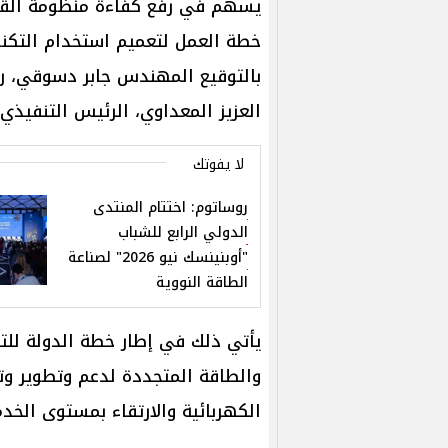
يسهم في رفع كفاءة منظومة القي
خطة العمل لتعميم استخدام التكنول
بالتوقيع المهندس جابر دسوقي، ر
العزيز المعداوي، الرئيس التنفيذ
لا يفوتك
روساتوم: اختتام المنتدى
الدولي الرابع للشباب
"أوبنينسك نيو 2026" لصناعة
الطاقة النووية
يأتي ذلك في إطار خطة الدولة للتح
والطاقة المتجددة لدعم وتطوير وت
الكهربائية والارتقاء بمستوى الخد