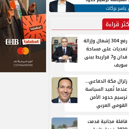
ن القومي العربي
 ياسر بركات
كثر قراءة
رفع 304 إشغال وإزالة
تعديات على مساحة
فدان و7 قراريط ببنى
سويف
زلزال مكة الدفاعي...
عندما تُعيد السياسة
ترسيم حدود الأمن
القومي العربي
قافلة مجانية قدمت