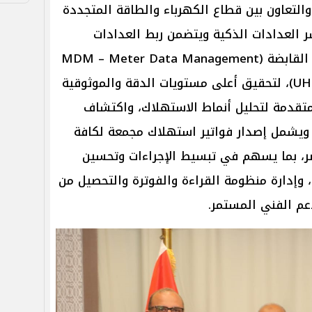
والتعاون بين قطاع الكهرباء والطاقة المتجددة
ر العدادات الذكية ويتضمن ربط العدادات
الجديدة بالأنظمة المركزية للشركة القابضة (MDM – Meter Data Management
وUHES – Unified Head-End System)، لتحقيق أعلى مستويات الدقة والموثوقية
 متقدمة لتحليل أنماط الاستهلاك، واكتشاف
 ويشمل إصدار فواتير استهلاك مجمعة لكافة
صر، بما يسهم في تبسيط الإجراءات وتحسين
، وإدارة منظومة القراءة والفوترة والتحصيل من
دعم الفني المستمر.