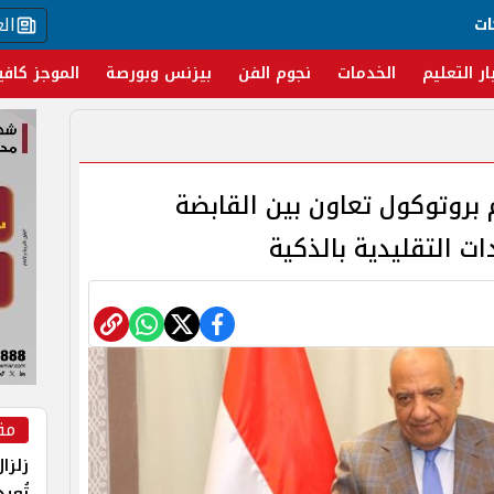
ال
ات
ار التعليم
الخدمات
نجوم الفن
بيزنس وبورصة
الموجز كافي
بروتوكول تعاون بين القابضة
ات التقليدية بالذكية
مق
زلزا
تُعي