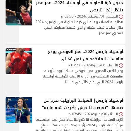
جدول كرة الطاولة في أولمبياد 2024.. عمر عصر
ينتظر إنجاز تاريخي
الخميس 01/أغسطس/2024 - 03:56 م
تنطلق منافسات ربع نهائي كرة الطاولة في أولمبياد 2024
خلال ساعات قليلة مقبلة والتي تشهد مشاركة البطل
المصري عمر عصر.
أولمبياد باريس 2024.. عمر العوضي يودع
منافسات الملاكمة من ثمن نهائي
الأربعاء 31/يوليو/2024 - 07:23 م
ودع اللاعب المصري عمر العوضي مساء اليوم الأربعاء،
منافسات الملاكمة في دورة الألعاب الأولمبية أولمبياد
باريس 2024 التي تقام حاليًا في فرنسا.
أولمبياد باريس| السباحة البرازيلية تخرج عن
صمتها: "تعرضت للتحرش وطُردت شبه عارية"
الثلاثاء 30/يوليو/2024 - 07:45 م
أثارت السباحة البرازيلية آنا كارولينا جدلاً كبيرًا بعد استبعادها
من أولمبياد باريس 2024، إثر خروجها مع صديقها السباح
غابرييل سانتوس. ووجهت اتهامات للجنة الأولمبية البرازيلية