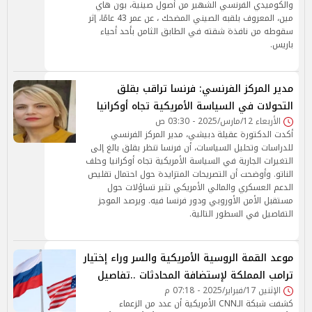
والكوميدي الفرنسي الشهير من أصول صينية، بون هاي
مين، المعروف بلقبه الصيني المضحك ، عن عمر 43 عامًا، إثر
سقوطه من نافذة شقته في الطابق الثامن بأحد أحياء
باريس.
مدير المركز الفرنسي: فرنسا تراقب بقلق
التحولات في السياسة الأمريكية تجاه أوكرانيا
الأربعاء 12/مارس/2025 - 03:30 ص
أكدت الدكتورة عقيلة دبيشي، مدير المركز الفرنسي
للدراسات وتحليل السياسات، أن فرنسا تنظر بقلق بالغ إلى
التغيرات الجارية في السياسة الأمريكية تجاه أوكرانيا وحلف
الناتو. وأوضحت أن التصريحات المتزايدة حول احتمال تقليص
الدعم العسكري والمالي الأمريكي تثير تساؤلات حول
مستقبل الأمن الأوروبي ودور فرنسا فيه. ويرصد الموجز
التفاصيل في السطور التالية.
موعد القمة الروسية الأمريكية والسر وراء إختيار
ترامب المملكة لإستضافة المحادثات ..تفاصيل
الإثنين 17/فبراير/2025 - 07:18 م
كشفت شبكة الـCNN الأمريكية أن عدد من الزعماء