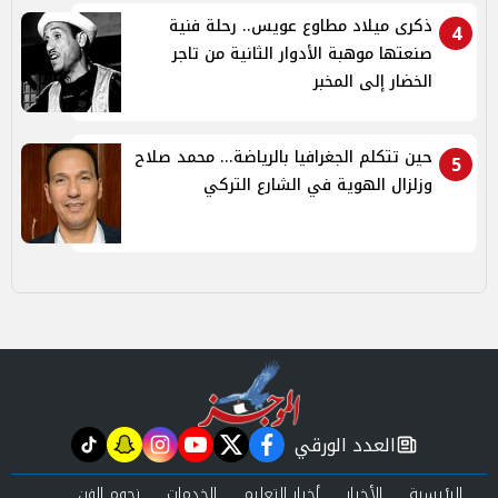
ذكرى ميلاد مطاوع عويس.. رحلة فنية
4
صنعتها موهبة الأدوار الثانية من تاجر
الخضار إلى المخبر
حين تتكلم الجغرافيا بالرياضة... محمد صلاح
5
وزلزال الهوية في الشارع التركي
العدد الورقي
tiktok
snapchat
instagram
youtube
twitter
facebook
newspaper
الرئيسية
الأخبار
أخبار التعليم
الخدمات
نجوم الفن