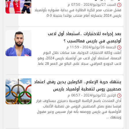
السبت 27/يوليو/2024 - 07:50 م
فشل منتخب مصر للكرة الطائرة في بداية مشواره بأولمبياد
باريس 2024 بخسارته أمام منتخب بولندا بنتيجة 3-0.
بعد إجراءه للاختبارات ..استبعاد أول لاعب
أوليمبي في باريس فماالسبب ؟
الجمعة 26/يوليو/2024 - 11:59 م
أعلنت وكالة الاختبارات الدولية، منذ ساعات خلال اليوم
الجمعة، استبعاد أول لاعب من أولمبياد باريس 2024، وهو
لاعب الجودو العراقي، سجاد غانم، البالغ من العمر 28 عاما.
ينتهك حرية الإعلام.. الكرملين يدين رفض اعتماد
صحفيين روس لتغطية أولمبياد باريس
الإثنين 22/يوليو/2024 - 06:57 م
أدان المتحدث باسم الرئاسة الروسية دميتري بيسكوف قرار
فرنسا بمنع بعض الصحفيين الروس من تغطية الألعاب
الأولمبية في باريس ووصفه بأنه قرار مسيس وغير مقبول
وينتهك …