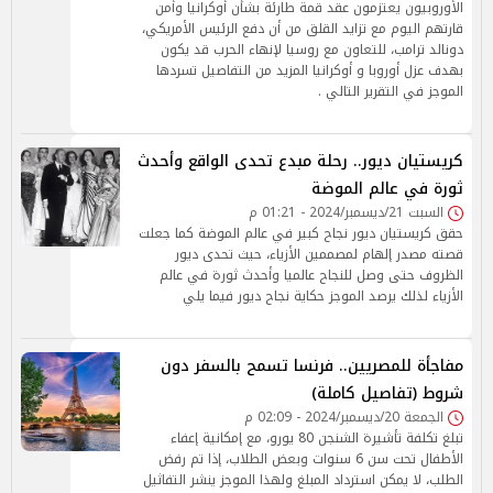
الأوروبيون يعتزمون عقد قمة طارئة بشأن أوكرانيا وأمن
قارتهم اليوم مع تزايد القلق من أن دفع الرئيس الأمريكي،
دونالد ترامب، للتعاون مع روسيا لإنهاء الحرب قد يكون
بهدف عزل أوروبا و أوكرانيا المزيد من التفاصيل تسردها
الموجز في التقرير التالي .
كريستيان ديور.. رحلة مبدع تحدى الواقع وأحدث
ثورة في عالم الموضة
السبت 21/ديسمبر/2024 - 01:21 م
حقق كريستيان ديور نجاح كبير في عالم الموضة كما جعلت
قصته مصدر إلهام لمصممين الأزياء، حيث تحدى ديور
الظروف حتى وصل للنجاح عالميا وأحدث ثورة في عالم
الأزياء لذلك يرصد الموجز حكاية نجاح ديور فيما يلي
مفاجأة للمصريين.. فرنسا تسمح بالسفر دون
شروط (تفاصيل كاملة)
الجمعة 20/ديسمبر/2024 - 02:09 م
تبلغ تكلفة تأشيرة الشنجن 80 يورو، مع إمكانية إعفاء
الأطفال تحت سن 6 سنوات وبعض الطلاب، إذا تم رفض
الطلب، لا يمكن استرداد المبلغ ولهذا الموجز ينشر التفاثيل