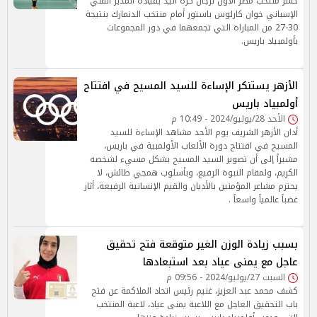
خسر منتخب مصر الأول لرجال كرة اليد بقيادة المدير الفني
الإسباني خوان كارلوس باستور أمام منتخب الدنمارك بنتيجة
30-27 من المباراة التي تجمعهما في دور المجموعات
بأولمبياد باريس.
الأزهر يستنكر الإساءة للسيد المسيح في افتتاح
أولمبياد باريس
الأحد 28/يوليو/2024 - 10:49 م
أدان الأزهر الشريف يوم الأحد مشاهد الإساءة للسيد
المسيح في افتتاح دورة الألعاب الأولمبية في باريس،
مشيراً إلى أن تصوير السيد المسيح بشكل مسيء لشخصه
الكريم، ولمقام النبوة الرفيع، وبأسلوب همجي طائش، لا
يحترم مشاعر المؤمنين بالأديان والقيم الإنسانية الرفيعة، أثار
غضباً عالمياً واسعاً .
بسبب زيادة الوزن الغير متوقعة فتح تحقيق
عاجل مع يمنى عياد بعد استبعادها
السبت 27/يوليو/2024 - 09:56 م
كشف محمد عبد العزيز، غنيم رئيس اتحاد الملاكمة عن فتح
باب التحقيق العاجل مع اللاعبة يمنى عياد، لاعبة المنتخب