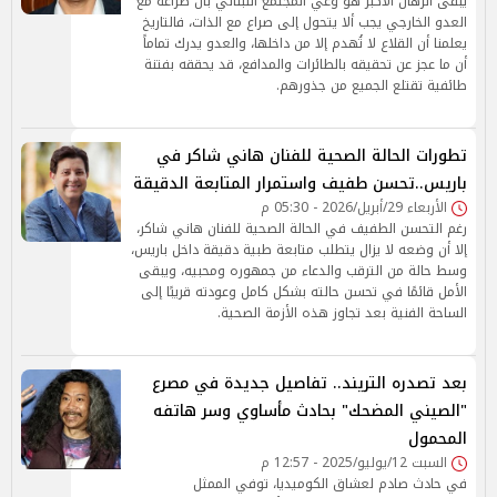
يبقى الرهان الأكبر هو وعي المجتمع اللبناني بأن صراعه مع
العدو الخارجي يجب ألا يتحول إلى صراع مع الذات، فالتاريخ
يعلمنا أن القلاع لا تُهدم إلا من داخلها، والعدو يدرك تماماً
أن ما عجز عن تحقيقه بالطائرات والمدافع، قد يحققه بفتنة
طائفية تقتلع الجميع من جذورهم.
تطورات الحالة الصحية للفنان هاني شاكر في
باريس..تحسن طفيف واستمرار المتابعة الدقيقة
الأربعاء 29/أبريل/2026 - 05:30 م
رغم التحسن الطفيف في الحالة الصحية للفنان هاني شاكر،
إلا أن وضعه لا يزال يتطلب متابعة طبية دقيقة داخل باريس،
وسط حالة من الترقب والدعاء من جمهوره ومحبيه، ويبقى
الأمل قائمًا في تحسن حالته بشكل كامل وعودته قريبًا إلى
الساحة الفنية بعد تجاوز هذه الأزمة الصحية.
بعد تصدره التريند.. تفاصيل جديدة في مصرع
"الصيني المضحك" بحادث مأساوي وسر هاتفه
المحمول
السبت 12/يوليو/2025 - 12:57 م
في حادث صادم لعشاق الكوميديا، توفي الممثل