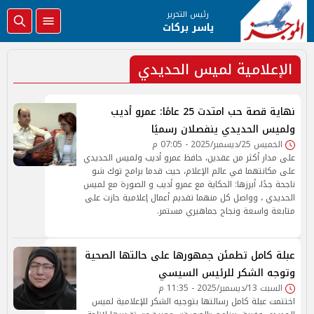
رئيس التحرير
ياسر بركات
الإعلامية لميس الحديدي
نهاية قصة حب امتدت 25 عامًا: عمرو أديب
ولميس الحديدي ينفصلان رسميًا
الخميس 25/ديسمبر/2025 - 07:05 م
على مدار أكثر من عقدين، حافظ عمرو أديب ولميس الحديدي
على مكانتهما في عالم الإعلام، حيث قدما برامج توك شو
ناجحة جدًا، أبرزها: الحكاية مع عمرو أديب و الصورة مع لميس
الحديدي ، وواصل كل منهما تقديم أعمال إعلامية حازت على
متابعة واسعة ونجاح جماهيري مستمر.
عبلة كامل تطمئن جمهورها على حالتها الصحية
وتوجه الشكر للرئيس السيسي
السبت 13/ديسمبر/2025 - 11:35 م
اختتمت عبلة كامل رسالتها بتوجيه الشكر للإعلامية لميس