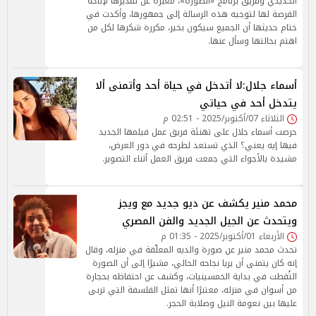
الحديدي وفريق برنامج «الصورة»، معبرة عن تقديرها لإتاحة
الفرصة لها لتوجيه هذه الرسالة إلى جمهورها، وأكدت في
ختام حديثها أن الجميع سيكون بخير، مكررة شكرها لكل من
اهتم بحالتها وسأل عنها.
أسماء جلال:لا أتدخل في حياة أحد وأتمنى ألا
يتدخل أحد في حياتي
الثلاثاء 07/أكتوبر/2025 - 02:51 م
حرصت أسماء جلال على تهنئة فريق عمل فيلمها الجديد
فيها إيه يعني؟ الذي تستعد لطرحه في دور العرض،
مشيدة بالأجواء التي جمعت فريق العمل أثناء التصوير.
محمد منير يكشف عن ديو جديد مع ويجز
ويتحدث عن الجيل الجديد والفن المصري
الأربعاء 01/أكتوبر/2025 - 01:35 م
تحدث محمد منير عن صورة والديه المعلّقة في منزله، وقال
إنه كان يتمنى أن يريا نجاحه الحالي، مشيرًا إلى أن الصورة
التُقطت في بداية الخمسينيات، وكشف عن احتفاظه بحجارة
من أسوان في منزله، معتبرًا أنها تمثل الفلسفة التي تربى
عليها بين نعومة النيل وصلابة الحجر.