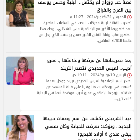
قصة حب وزواج لم يكتمل.. لبلبة وحسن يوسف
بين الفرح والفراق
الخميس 31/أكتوبر/2024 - 11:27 م
تصدرت الفنانة لبلبة محركات البحث في الساعات الماضية،
بعد ظهورها الأخير مع الإعلامية منى الشاذلي، وجاء هذا
الظهور عقب وفاة الفنان الكبير حسن يوسف، الذي رحل عن
عالمنا الثلاثاء الماضي.
بعد تصريحاتها عن مرضها وعلاقتها بـ عمرو
أديب.. لميس الحديدي تتصدر التريند
الإثنين 10/يونيو/2024 - 10:11 ص
تصدر اسم الإعلامية لميس الحديدي تريند جوجل بعدما
كشفت في بودكاست منا وفينا على قناة المشهد عن
علاقتها بزوجها الإعلامي عمرو أديب موضحة أنها في البداية
كانت ترى…
دينا الشربيني تكشف عن اسم وصفات حبيبها
الجديد.. وتؤكد: تعرضت للخيانة وكان نفسي
يبقى عندي 6 أولاد (فيديو)