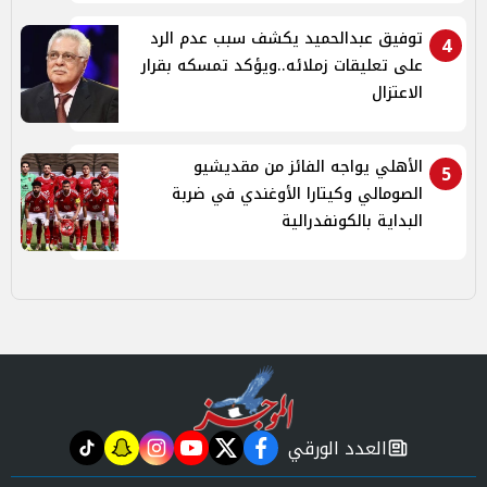
توفيق عبدالحميد يكشف سبب عدم الرد
4
على تعليقات زملائه..ويؤكد تمسكه بقرار
الاعتزال
الأهلي يواجه الفائز من مقديشيو
5
الصومالي وكيتارا الأوغندي في ضربة
البداية بالكونفدرالية
العدد الورقي
tiktok
snapchat
instagram
youtube
twitter
facebook
newspaper