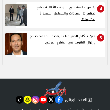
رئيس جامعة بني سويف الأهلية يتابع
4
تجهيزات العيادات والمعامل استعدادًا
لتشغيلها
حين تتكلم الجغرافيا بالرياضة... محمد صلاح
5
وزلزال الهوية في الشارع التركي
العدد الورقي
tiktok
snapchat
instagram
youtube
twitter
facebook
newspaper