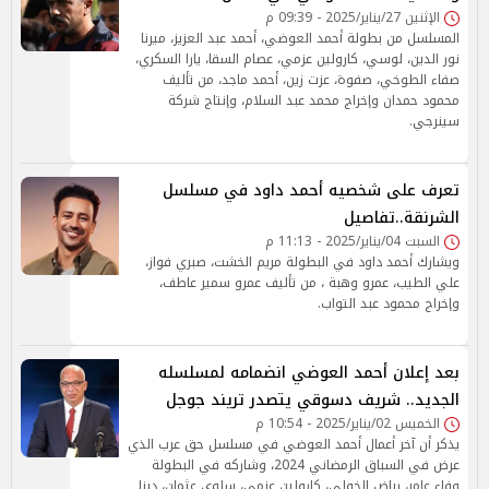
الإثنين 27/يناير/2025 - 09:39 م
المسلسل من بطولة أحمد العوضي، أحمد عبد العزيز، ميرنا
نور الدين، لوسي، كارولين عزمي، عصام السقا، يارا السكري،
صفاء الطوخي، صفوة، عزت زين، أحمد ماجد، من تأليف
محمود حمدان وإخراج محمد عبد السلام، وإنتاج شركة
سينرجي.
تعرف على شخصيه أحمد داود في مسلسل
الشرنقة..تفاصيل
السبت 04/يناير/2025 - 11:13 م
ويشارك أحمد داود في البطولة مريم الخشت، صبري فواز،
علي الطيب، عمرو وهبة ، من تأليف عمرو سمير عاطف،
وإخراج محمود عبد التواب.
بعد إعلان أحمد العوضي انضمامه لمسلسله
الجديد.. شريف دسوقي يتصدر تريند جوجل
الخميس 02/يناير/2025 - 10:54 م
يذكر أن آخر أعمال أحمد العوضي في مسلسل حق عرب الذي
عرض في السباق الرمضاني 2024، وشاركه في البطولة
وفاء عامر، رياض الخولي، كارولين عزمي، سلوي عثمان، دينا