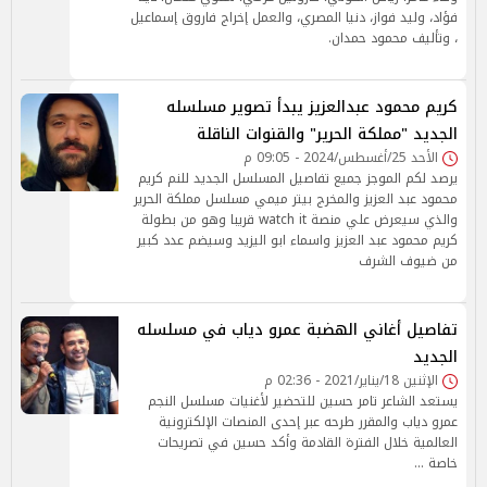
فؤاد، وليد فواز، دنيا المصري، والعمل إخراج فاروق إسماعيل
، وتأليف محمود حمدان.
كريم محمود عبدالعزيز يبدأ تصوير مسلسله
الجديد "مملكة الحرير" والقنوات الناقلة
الأحد 25/أغسطس/2024 - 09:05 م
يرصد لكم الموجز جميع تفاصيل المسلسل الجديد للنم كريم
محمود عبد العزيز والمخرج بيتر ميمي مسلسل مملكة الحرير
والذي سيعرض علي منصة watch it قريبا وهو من بطولة
كريم محمود عبد العزيز واسماء ابو اليزيد وسيضم عدد كبير
من ضيوف الشرف
تفاصيل أغاني الهضبة عمرو دياب في مسلسله
الجديد
الإثنين 18/يناير/2021 - 02:36 م
يستعد الشاعر تامر حسين للتحضير لأغنيات مسلسل النجم
عمرو دياب والمقرر طرحه عبر إحدى المنصات الإلكترونية
العالمية خلال الفترة القادمة وأكد حسين في تصريحات
خاصة …