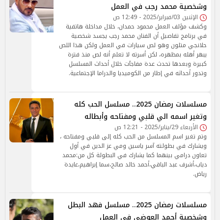
وشخصية محمد رجب في العمل
الإثنين 03/فبراير/2025 - 12:49 ص
وكشف مؤلف العمل محمود حمدان، خلال مداخلة هاتفية
في برنامج تفاصيل أن الفنان محمد رجب يجسد شخصية
حلانجي متلون وهو لص سيارات في العمل ولكن هذا اللص
يبهر أهله بمظهره، لكن أسرته لا تعلم أنه لص منذ فترة
كبيرة وبعدها تحدث عدة مفاجآت خلال أحداث المسلسل
وتدور أحداثه في إطار من الكوميديا والدراما الإجتماعية.
مسلسلات رمضان 2025.. مسلسل الحب كله
وتغير اسمه الي قلبي ومفتاحه وأبطاله
الأربعاء 29/يناير/2025 - 12:21 ص
وتم تغير اسم المسلسل من الحب كله إلى قلبي ومفتاحه ،
ويشارك في بطولته آسر ياسين ومي عز الدين في أول
تعاون درامي بينهما كما يشارك في البطولة كل من:محمد
دياب،أشرف عبد الباقي،أحمد خالد صالح،سما إبراهيم،عايدة
رياض.
مسلسلات رمضان 2025.. مسلسل فهد البطل
وشخصية أحمد العوضي في العمل