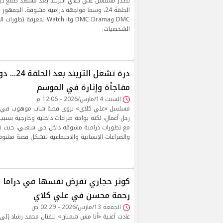
تصدر مسلسل علي كلاي التريند بعد مشهد صفع در
DMC وDMC Drama وWatch it لمعرف
الشخصيات.
درة تشعل الت
مفاجأة وإثارة في الموسم
السبت 14/مارس/2026 - 12:06 م
مسلسل «علي كلاي» يروي قصة شاب موهوب في ال
رجل أعمال، لكنه يواجه صراعات داخلية وخارجية بسبب ا
مع تطورات درامية مشوقة داخل حي شعبي، حيث تت
والصراعات الإنسانية والاجتماعية لتشكل قصة مشوق
كوثر حجازي تفرض نفسها في دراما ر
رحمة محسن في علي كلاي
الجمعة 13/مارس/2026 - 02:29 ص
عادت أغنية «أنا مش شمتان» للفنان محمد رشاد إلى 