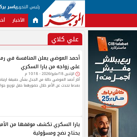
رئيس التحرير
ياسر برك
الأخبار
أخب
علي كلاي
على زواجه من يارا السكري
الإثنين 18/مايو/2026 - 10:18 م
أثار أحمد العوضي حالة من الجدل بشأن حقيقة ارتباطه 
بعدما تحدث عن الأمر خلال حضورهما حفل توزيع جوائز rend Awards
يارا السكري تكشف موقفها من الأمو
يحتاج نضج ومسؤولية