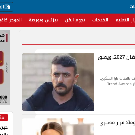
ال
ات
ار التعليم
الخدمات
نجوم الفن
بيزنس وبورصة
الموجز كافي
أحمد العوضي يعلن المنافسة في رمضان 2027..ويعلق
بالفنانة يارا السكري،
T.
مق
مة: قرار مصيري
حين 
بالر