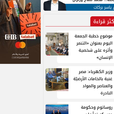
ية في الشارع التركي
 ياسر بركات
كثر قراءة
موضوع خطبة الجمعة
اليوم بعنوان «التنمر
وأثره على شخصية
الإنسان»
وزير الكهرباء: مصر
غنية بالخامات الأرضيّة
والعناصر والمواد
النادرة
روساتوم وحكومة