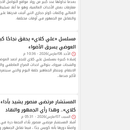
بعدما تداولها عدد كبير من رواد مواقع التواصل الاج
مفارقات بعض الأحداث العالمية، وهو ما أعاد تسليط
الغنائي وكلمات كوثر حجازي التي أثبتت قدرتها على 
والتفاعل مع الجمهور في أوقات مختلفة.
مسلسل «علي كلاي» يحقق نجاحًا كبيرً
العوضي يسرق الأضواء
الأحد 08/مارس/2026 - 10:36 م
إشادة كبيرة بمسلسل علي كلاي للنجم احمد العوضي،
والشحات مبروك، بتوالي احداث الصراع العاطفي وال
الانتقام، وينتظر الجماهير حلقة اليوم والتي سيت
لأكبر صدمة..
المستشار مرتضى منصور يشيد بأداء
كلاي».. وهذا رأي الجمهور والنقاد
السبت 07/مارس/2026 - 05:31 م
أشاد المستشار مرتضى منصور بأداء النجمة درة ف
واصفًا دورها بأنه كويس جدًا ، فيما تفاعل الجمهور 