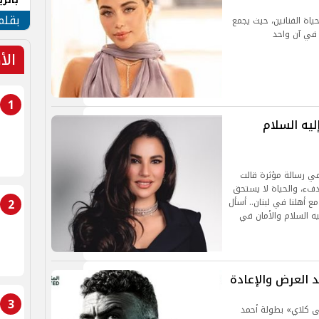
الهو
بقلم
حياة الفنانين، حيث يجمع
 في آن واحد
الأ
1
ليه السلام
عي رسالة مؤثرة قالت
الدفء، والحياة لا يستحق
2
ع أهلنا في لبنان.. أسأل
يه السلام والأمان في
3
28 من مسلسل «على كلاي» بطولة أحمد