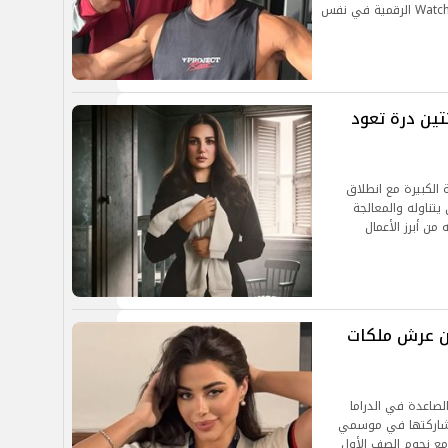
السادسة مساءً، بالإضافة إلى توافره على منصة Watch It الرقمية في نفس
تين درة تعود
الكبيرة مع انطلاق
تناوله والمعالجة
من أبرز الأعمال
من عرش ملكات
لصاعدة في الدراما
 مشاركتها في موسمي
(2025 و2026)، وتعاونها مع نجوم الصف الأول