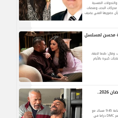
والتحولات النفسية
 محركات البحث ومنصات
، وأن حضورها الفني يضيف
مة محسن لمسلسل
وقال: طبعا لايقة،
آت كبيرة بالأيام
مسلسل "على كلاي" يواصل تصدر رمضان 2026..
يُعرض مسلسل «على كلاي» عبر قناة DMC في الساعة 9:45 مساءً، مع
إعادة الحلقات صباحًا وعصر اليوم التالي، كما يُعرض عبر DMC دراما في