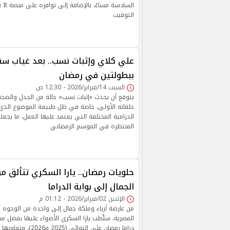
التوقيت
علي كلاي وإثبات نسب.. بعد غياب سن
ببطولتين في رمضان
السبت 14/فبراير/2026 - 12:30 ص
يتوقع أن يحدث «إثبات نسب» حالة من الجدل والضجة 
حلقاته الأولى، خاصة في ظل طبيعة الموضوع الذي ي
الدرامية المختلفة التي يعتمد عليها العمل، ما يجعله 
المنتظرة في الموسم الرمضاني
حلويات رمضان.. يارا السكري تتألق 
الجمال إلى بوابة الدراما
الإثنين 02/فبراير/2026 - 01:12 م
من عارضة أزياء وملكة جمال إلى واحدة من الوجوه ا
المصرية، سلّطت يارا السكري الأضواء عليها بفضل
دراما رمضان على التوالي 