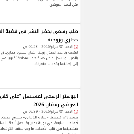
مثل أحمد العوضي.
طلب رسمي بحظر النشر في قضية الف
حجازي وزوجته
الأحد 01/فبراير/2026 - 02:53 ص
اتهمت رنا عبد الستار، زوجة الفنان محمود حجازي، زو
بالضرب والسحل داخل مسكنهما بمنطقة أكتوبر في 
إلى إصابتها بكدمات متفرقة.
البوستر الرسمي لمسلسل "علي كلاي"
العوضي رمضان 2026
الأحد 01/فبراير/2026 - 02:39 ص
تجسد دُرّة شخصية «ميادة الديناري» بملامح جديدة و
أعمالها السابقة، في تجربة تمثيلية تحمل أبعادًا إنس
شخصيتها في قلب الأحداث، ما رفع سقف التوقعات 