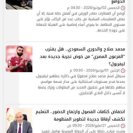
الدوافع
الخميس 02/يوليو/2026 - 04:30 م
أوضح أن القطارات تغادر الورش في أفضل حالة فنية، إلا أن
بعض الممارسات السلبية من جانب عدد من الركاب تؤثر على
مستوى النظافة، ما يفرض أعباء إضافية على الهيئة للحفاظ
على جودة الخدمة.
محمد صلاح والدوري السعودي.. هل يقترب
"الفرعون المصري" من خوض تجربة جديدة بعد
ليفربول؟
الإثنين 01/يونيو/2026 - 09:30 م
سيظل اسم محمد صلاح محفورًا في ذاكرة جماهير ليفربول،
بعدما قدم مستويات استثنائية على مدار تسعة مواسم،
ساهم خلالها في تحقيق العديد من البطولات وترك بصمة
لا تُنسى داخل النادي الإنجليزي.
انخفاض كثافات الفصول وارتفاع الحضور.. التعليم
تكشف أرقامًا جديدة لتطوير المنظومة
الخميس 21/مايو/2026 - 09:30 ص
وشدد شادي زلطة على أن الدولة المصرية تواصل تنفيذ