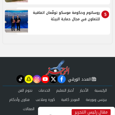
روساتوم وحكومة موسكو توقّعان اتفاقية
5
للتعاون في مجال حماية البيئة
العدد الورقي
tiktok
snapchat
instagram
youtube
twitter
facebook
newspaper
الرئيسية
الأخبار
أخبار التعليم
الخدمات
نجوم الفن
بيزنس وبورصة
الموجز كافية
كورة وملاعب
فتاوى وأحكام
صحة وجمال
عرب وعالم
حوادث ومحاكم
المقالات
مقال رئيس التحرير
inst