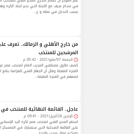
علم الموجز أن حسام البدري المدير الفني للمنتخب 
في صدام عنيف مع اللجنة التي تدير اتحاد الكرة وه
بسبب التدخل في عمله و ع…
من خارج الأهلي و الزمالك.. تعرف علي
المرشحين للمنتخب
الجمعة 07/مايو/2021 - 05:42 م
كشف طارق مصطفى المدرب العام لمنتخب مصر عن 
الفترة المقبلة وقال أن الجهاز الفني للفراعنة يتابع 
لضمهم في الفترة المقبلة…
عاجل.. القائمة النهائية للمنتخب في 
الإثنين 26/أبريل/2021 - 09:41 م
استقر المدير الفني لمنتخب مصر لكرة اليد الإسباني 
على القائمة المبدئية التي ستشارك في المعسكر است
طوكيو وقال مصدر بالاتحا…