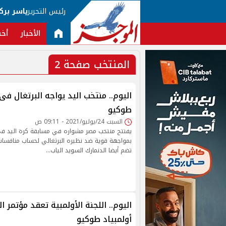
رئيس التحرير
ياسر برك
الأخبار
أخب
المنتخب صفحة 2
اليوم.. منتخب اليد يواجه البرتغال فى 
طوكيو
السبت 24/يوليو/2021 - 09:11 ص
يفتتح منتخب مصر مشواره في مسابقة كرة اليد في
بمواجهة قوية ضد نظيره البرتغالي لحساب منافسات 
تضم أيضا الدنمارك السويد الياب…
اليوم.. اللجنة الأولمبية تعقد مؤتمر 
أولمبياد طوكيو