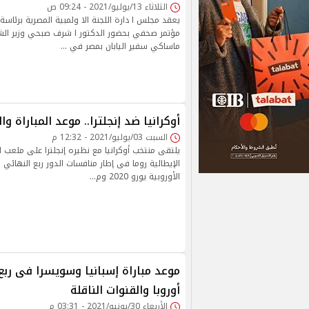
الثلاثاء 13/يوليو/2021 - 09:24 ص
يعقد مجلس ا دارة اللجنة الا ولمبية المصرية برئ
مؤتمر صحفي بحضور الدكتور ا شرف صبحي وزير الش
ماساكي سفير اليابان بمصر في …
أوكرانيا ضد إنجلترا.. موعد المباراة وا
السبت 03/يوليو/2021 - 12:32 م
يلتقى منتخب أوكرانيا مع نظيره إنجلترا على ملعب ا
الإيطالية روما فى إطار منافسات الدور ربع النهائي
الأوروبية يورو 2020 وم…
موعد مباراة إسبانيا وسويسرا فى ربع
أوروبا والقنوات الناقلة
الأربعاء 30/يونيو/2021 - 03:31 م