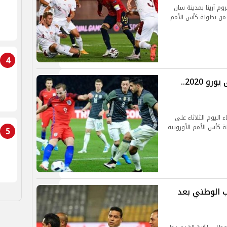
م آرينا بمدينة سان
 من بطولة كأس الأمم
4
مواجهة صعبة بين إنجلترا وألمانيا فى يورو 2020..
 اليوم الثلاثاء على
 منافسات دور الـ16 من بطولة كأس الأمم الأوروبية
5
خب الوطني بعد