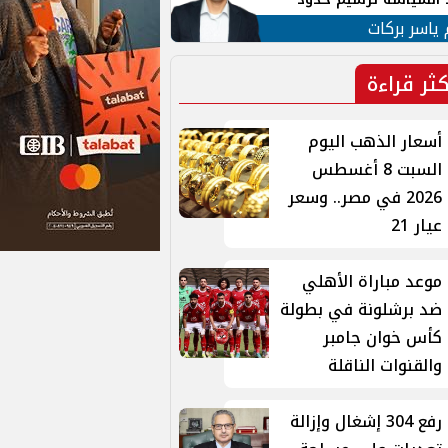
ن القومي العربي
 ياسر بركات
كثر قراءة
أسعار الذهب اليوم
السبت 8 أغسطس
2026 في مصر.. وسعر
عيار 21
موعد مباراة الأهلي
ضد برشلونة في بطولة
كأس خوان جامبر
والقنوات الناقلة
رفع 304 إشغال وإزالة