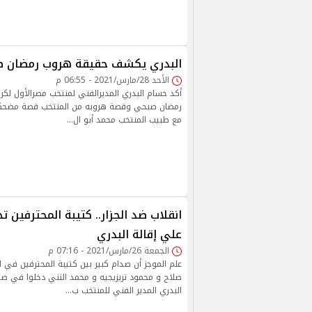
البدري يكشف حقيقة هروب رمضان ص
الأحد 28/مارس/2021 - 06:55 م
أكد حسام البدري المديرالفني لمنتخب مصرالأول لكر
رمضان صبحي وقصة هروبه من المنتخب قصة مضحكة و
مع طبيب المنتخب محمد أبو ال…
انقلاب ضد الجزار.. كتيبة المحترفين تج
علي إقالة البدري
الجمعة 26/مارس/2021 - 07:16 م
علم الموجز أن صدام كبير بين كتيبة المحترفين في 
صلاح و محمود تريزيجيه و محمد النني دخلوا في ص
البدري المدير الفني للمنتخب ب…