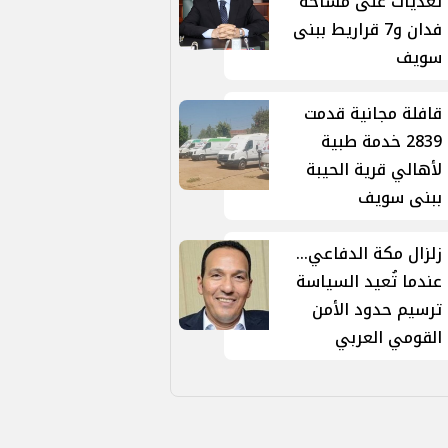
تعديات على مساحة
فدان و7 قراريط ببنى
سويف
قافلة مجانية قدمت
2839 خدمة طبية
لأهالي قرية الحيبة
ببنى سويف
زلزال مكة الدفاعي...
عندما تُعيد السياسة
ترسيم حدود الأمن
القومي العربي