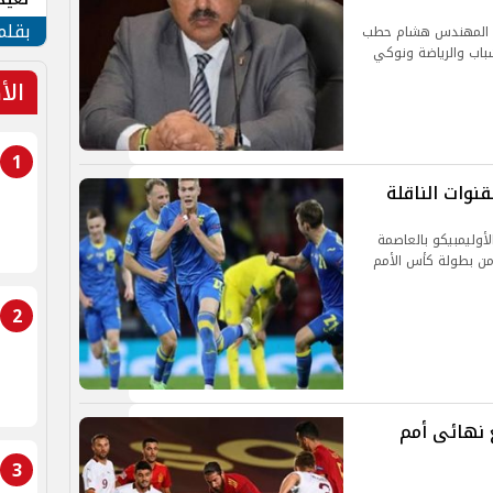
الأم
بقلم
اسة المهندس هشام حطب
باب والرياضة ونوكي
الأ
1
لقنوات الناقلة
لأوليمبيكو بالعاصمة
 من بطولة كأس الأمم
2
 نهائى أمم
3