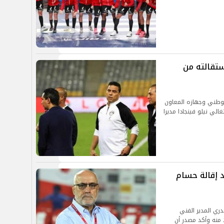
ستقالته من
الوطني وجهازه المعاون
الي نيلو فينجادا مديرا
د إقالة حسام
دري المدير الفني
ا منه وأكد مصدر أن