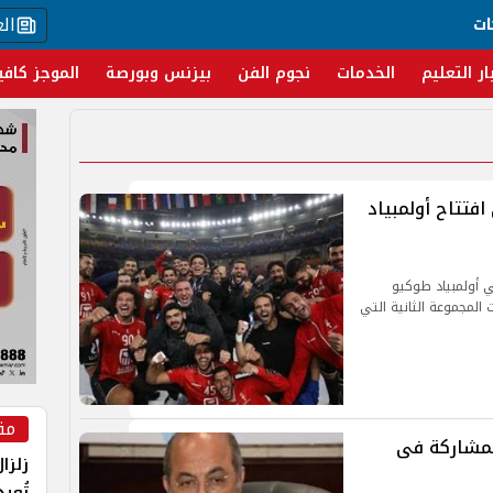
ال
ات
ار التعليم
الخدمات
نجوم الفن
بيزنس وبورصة
الموجز كافي
افتتاح أولمبياد
 أولمبياد طوكيو
المجموعة الثانية التي
مق
المشاركة فى
زلزا
تُعي