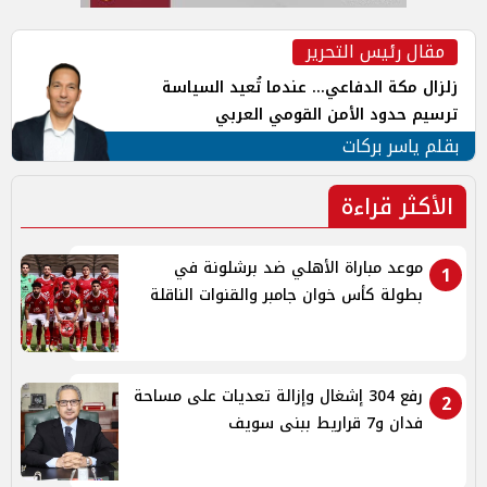
مقال رئيس التحرير
زلزال مكة الدفاعي... عندما تُعيد السياسة
ترسيم حدود الأمن القومي العربي
بقلم ياسر بركات
الأكثر قراءة
موعد مباراة الأهلي ضد برشلونة في
1
بطولة كأس خوان جامبر والقنوات الناقلة
رفع 304 إشغال وإزالة تعديات على مساحة
2
فدان و7 قراريط ببنى سويف