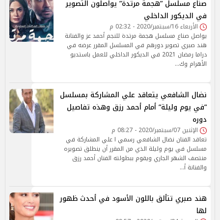
صناع مسلسل ”هجمة مرتدة” يواصلون التصوير
في الديكور الداخلي
الأربعاء 16/سبتمبر/2020 - 02:32 م
يواصل صناع مسلسل هجمة مرتدة للنجم أحمد عز والفنانة
هند صبري تصوير دورهم في المسلسل المقرر عرضه في
دراما رمضان 2021 في الديكور الداخلي للعمل باستديو
الأهرام وك…
نضال الشافعي يتعاقد علي المشاركة بمسلسل
”في يوم وليلة” أمام أحمد رزق وهذه تفاصيل
دوره
الإثنين 07/سبتمبر/2020 - 08:27 م
تعاقد الفنان نضال الشافعي رسمي ا علي المشاركة في
مسلسل في يوم وليلة الذي من المقرر أن ينطلق تصويره
منتصف الشهر الجاري ويقوم ببطولته الفنان أحمد رزق
والفنانة أ…
هند صبري تتألق باللون الأسود في أحدث ظهور
لها