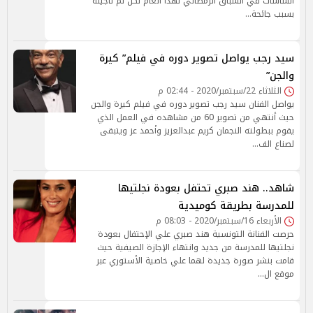
الشاشات في السباق الرمضاني لهذا العام لكن تم تأجيله
بسبب جائحة…
سيد رجب يواصل تصوير دوره في فيلم” كيرة
والجن”
الثلاثاء 22/سبتمبر/2020 - 02:44 م
يواصل الفنان سيد رجب تصوير دوره في فيلم كيرة والجن
حيث أنتهي من تصوير 60 من مشاهده في العمل الذي
يقوم ببطولته النجمان كريم عبدالعزيز وأحمد عز ويتبقى
لصناع الف…
شاهد.. هند صبري تحتفل بعودة نجلتيها
للمدرسة بطريقة كوميدية
الأربعاء 16/سبتمبر/2020 - 08:03 م
حرصت الفنانة التونسية هند صبري علي الإحتفال بعودة
نجلتيها للمدرسة من جديد وانتهاء الإجازة الصيفية حيث
قامت بنشر صورة جديدة لهما علي خاصية الأستوري عبر
موقع ال…