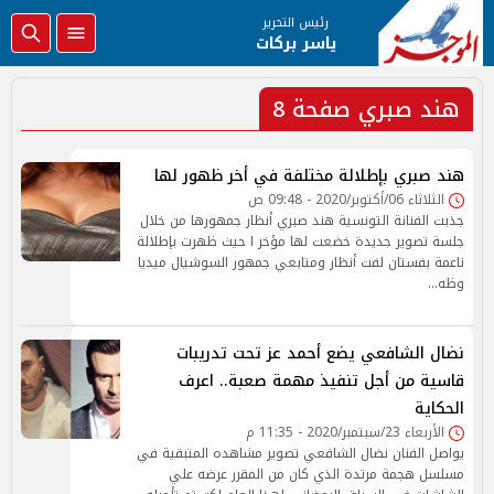
رئيس التحرير
ياسر بركات
هند صبري صفحة 8
هند صبري بإطلالة مختلفة في أخر ظهور لها
الثلاثاء 06/أكتوبر/2020 - 09:48 ص
جذبت الفنانة التونسية هند صبري أنظار جمهورها من خلال
جلسة تصوير جديدة خضعت لها مؤخر ا حيث ظهرت بإطلالة
ناعمة بفستان لفت أنظار ومتابعي جمهور السوشيال ميديا
وظه…
نضال الشافعي يضع أحمد عز تحت تدريبات
قاسية من أجل تنفيذ مهمة صعبة.. اعرف
الحكاية
الأربعاء 23/سبتمبر/2020 - 11:35 م
يواصل الفنان نضال الشافعي تصوير مشاهده المتبقية في
مسلسل هجمة مرتدة الذي كان من المقرر عرضه علي