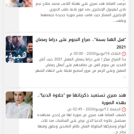
حرصت الفنانة هند صبري علي تهنئة اللاعب محمد صلاح نجم
نادى ليفربول الإنجليزى بعد فوز ناديه بلقب الدورى
الإنجليزى الممتاز حيث قامت بنشر صورة جديدة تجمعهما
وعلقت…
”قبل الهنا بسنة”.. صراع النجوم على دراما رمضان
2021
الثلاثاء 16/يونيو/2020 - 03:00 م
بدأ الصراع مبكر ا على دراما رمضان المقبل 2021 حيث أعلن
العديد من نجوم الفن عن تعاقدهم على أعمال رمضان
المقبل وعلى الرغم من مرور أسابيع قليلة على انتهاء الشهر
…
هند صبري تستعيد ذكرياتها مع ”حلاوة الدنيا”..
بهذه الصورة
الجمعة 12/يونيو/2020 - 02:49 ص
كشفت الفنانة هند صبري عن صورة لها من إحدى مشاهده
مسلسل حلاوة الدنيا الذي عرض علي الشاشات منذ ثلاث
أعوام وشاركها البطولة الفنان ظافر العابدين وحقق وقتها
نجاح ج…