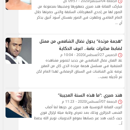
الجمعة 04/سبتمبر/2020 - 09:57 ص
شاركت الفنانة هند صبري جمهورها ومحبيها بمجموعة من
الصور لها من إحدي المهرجانات السابقة والتي حضرتها خلال
العام الماضي وظهرت فى الصور بفستان أسود أنيق يذكر
أن …
”هجمة مرتدة” يحول نضال الشافعي من ممثل
لضابط مخابرات عامة.. اعرف الحكاية
الخميس 27/أغسطس/2020 - 10:04 م
عاد الفنان نضال الشافعي من جديد لتصوير مشاهده
المتبقية في مسلسل هجمة مرتدة الذي كان من المقرر
عرضه علي الشاشات في السباق الرمضاني لهذا العام لكن
تم تأجيله بسب…
هند صبري :”ما هذه السنة العجيبة”
الجمعة 07/أغسطس/2020 - 11:23 م
أعربت الفنانة التونسية هند صبري عن حزنها لما أصاب
الشعب الجزائري وذلك بعد تعرض ولاية ميلة لزلزال قوي
حيث كتبت هند عبر حسابها بموقع التدوينات تويتر الله يحفظ
أ…