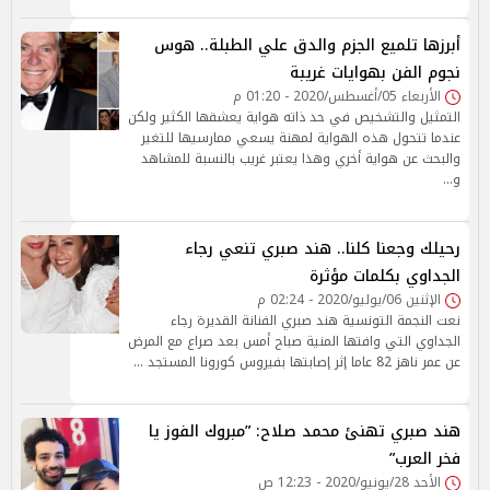
أبرزها تلميع الجزم والدق علي الطبلة.. هوس
نجوم الفن بهوايات غريبة
الأربعاء 05/أغسطس/2020 - 01:20 م
التمثيل والتشخيص في حد ذاته هواية يعشقها الكثير ولكن
عندما تتحول هذه الهواية لمهنة يسعي ممارسيها للتغير
والبحث عن هواية أخري وهذا يعتبر غريب بالنسبة للمشاهد
و…
رحيلك وجعنا كلنا.. هند صبري تنعي رجاء
الجداوي بكلمات مؤثرة
الإثنين 06/يوليو/2020 - 02:24 م
نعت النجمة التونسية هند صبري الفنانة القديرة رجاء
الجداوي التي وافتها المنية صباح أمس بعد صراع مع المرض
عن عمر ناهز 82 عاما إثر إصابتها بفيروس كورونا المستجد …
هند صبري تهنئ محمد صلاح: ”مبروك الفوز يا
فخر العرب”
الأحد 28/يونيو/2020 - 12:23 ص