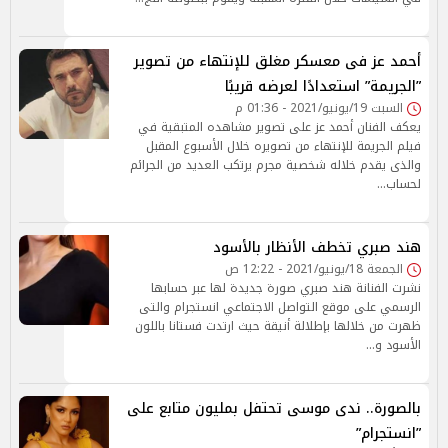
أحمد عز فى معسكر مغلق للإنتهاء من تصوير
”الجريمة” استعدادًا لعرضه قريبًا
السبت 19/يونيو/2021 - 01:36 م
يعكف الفنان أحمد عز على تصوير مشاهده المتبقية في
فيلم الجريمة للإنتهاء من تصويره خلال الأسبوع المقبل
والذى يقدم خلاله شخصية مجرم يرتكب العديد من الجرائم
لحساب…
هند صبري تخطف الأنظار بالأسود
الجمعة 18/يونيو/2021 - 12:22 ص
نشرت الفنانة هند صبري صورة جديدة لها عبر حسابها
الرسمي على موقع التواصل الاجتماعي انستجرام والتى
ظهرت من خلالها بإطلالة أنيقة حيث ارتدت فستانا باللون
الأسود و…
بالصورة.. ندى موسى تحتفل بمليون متابع على
”انستجرام”