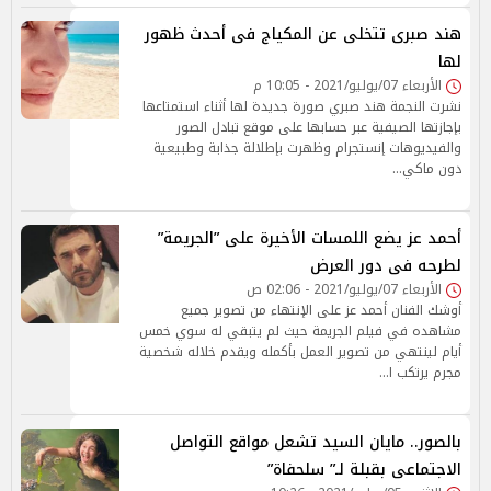
هند صبرى تتخلى عن المكياج فى أحدث ظهور
لها
الأربعاء 07/يوليو/2021 - 10:05 م
نشرت النجمة هند صبري صورة جديدة لها أثناء استمتاعها
بإجازتها الصيفية عبر حسابها على موقع تبادل الصور
والفيديوهات إنستجرام وظهرت بإطلالة جذابة وطبيعية
دون ماكي…
أحمد عز يضع اللمسات الأخيرة على ”الجريمة”
لطرحه فى دور العرض
الأربعاء 07/يوليو/2021 - 02:06 ص
أوشك الفنان أحمد عز على الإنتهاء من تصوير جميع
مشاهده في فيلم الجريمة حيث لم يتبقي له سوي خمس
أيام لينتهي من تصوير العمل بأكمله ويقدم خلاله شخصية
مجرم يرتكب ا…
بالصور.. مايان السيد تشعل مواقع التواصل
الاجتماعى بقبلة لـ” سلحفاة”