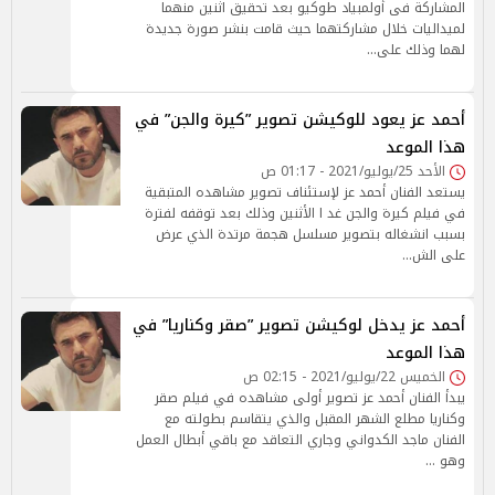
المشاركة فى أولمبياد طوكيو بعد تحقيق اثنين منهما
لميداليات خلال مشاركتهما حيث قامت بنشر صورة جديدة
لهما وذلك على…
أحمد عز يعود للوكيشن تصوير ”كيرة والجن” في
هذا الموعد
الأحد 25/يوليو/2021 - 01:17 ص
يستعد الفنان أحمد عز لإستئناف تصوير مشاهده المتبقية
في فيلم كيرة والجن غد ا الأثنين وذلك بعد توقفه لفترة
بسبب انشغاله بتصوير مسلسل هجمة مرتدة الذي عرض
على الش…
أحمد عز يدخل لوكيشن تصوير ”صقر وكناريا” في
هذا الموعد
الخميس 22/يوليو/2021 - 02:15 ص
يبدأ الفنان أحمد عز تصوير أولى مشاهده في فيلم صقر
وكناريا مطلع الشهر المقبل والذي يتقاسم بطولته مع
الفنان ماجد الكدواني وجاري التعاقد مع باقي أبطال العمل
وهو …