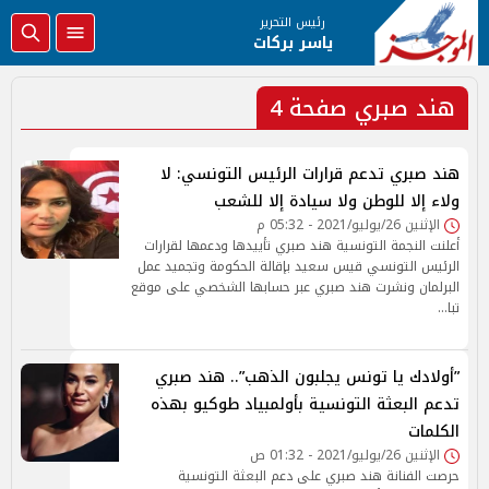
رئيس التحرير
ياسر بركات
هند صبري صفحة 4
هند صبري تدعم قرارات الرئيس التونسي: لا
ولاء إلا للوطن ولا سيادة إلا للشعب
الإثنين 26/يوليو/2021 - 05:32 م
أعلنت النجمة التونسية هند صبري تأييدها ودعمها لقرارات
الرئيس التونسي قيس سعيد بإقالة الحكومة وتجميد عمل
البرلمان ونشرت هند صبري عبر حسابها الشخصي على موقع
تبا…
”أولادك يا تونس يجلبون الذهب”.. هند صبري
تدعم البعثة التونسية بأولمبياد طوكيو بهذه
الكلمات
الإثنين 26/يوليو/2021 - 01:32 ص
حرصت الفنانة هند صبري على دعم البعثة التونسية