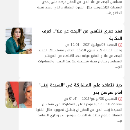
مسلسل البحث عن علا الذي من المقرر عرضه على إحدى
المنصات الإلكترونية خلال الفترة المقبلة والذي يرصد قصة
الدكتورة…
هند صبرى تنتهى من ”البحث عن علا”.. اعرف
الحكاية
الجمعة 09/يوليو/2021 - 12:01 ص
ودعت الفنانة هند صبري الديكور الخاص بمسلسلها الجديد
البحث عن علا و المقرر عرضه بعد الانتهاء من المونتاج
المسلسل يتناول قصة شخصية علا عبد الصبور والمغامرات
الج…
دينا تتعاقد على المشاركة في ”السيدة زينب”
أمام سوسن بدر
الخميس 08/يوليو/2021 - 01:41 ص
تعاقدت الفنانة دينا مؤخر ا على المشاركة في مسلسل
السيدة زينب الذي من المقرر أن ينطلق تصويره خلال الفترة
المقبلة وتقوم ببطولته الفنانة سوسن بدر وجاري التعاقد
م…