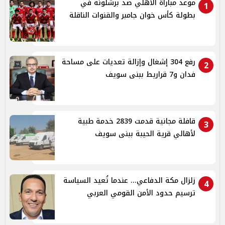
موعد مباراة الأهلي ضد برشلونة في
1
بطولة كأس خوان جامبر والقنوات الناقلة
رفع 304 إشغال وإزالة تعديات على مساحة
2
فدان و7 قراريط ببنى سويف
قافلة مجانية قدمت 2839 خدمة طبية
3
لأهالي قرية الحيبة ببنى سويف
زلزال مكة الدفاعي... عندما تُعيد السياسة
4
ترسيم حدود الأمن القومي العربي