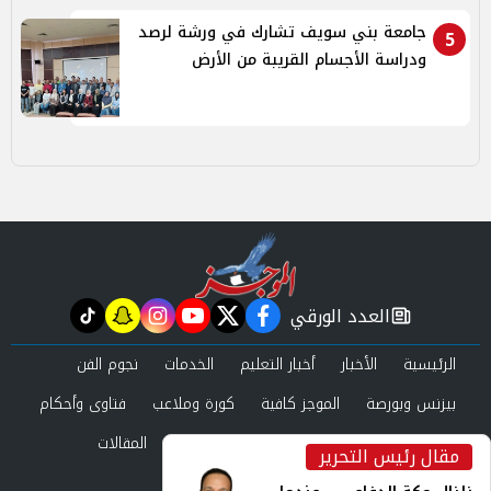
جامعة بني سويف تشارك في ورشة لرصد
5
ودراسة الأجسام القريبة من الأرض
العدد الورقي
tiktok
snapchat
instagram
youtube
twitter
facebook
newspaper
الرئيسية
الأخبار
أخبار التعليم
الخدمات
نجوم الفن
بيزنس وبورصة
الموجز كافية
كورة وملاعب
فتاوى وأحكام
صحة وجمال
عرب وعالم
حوادث ومحاكم
المقالات
مقال رئيس التحرير
inst
العدد الورقي