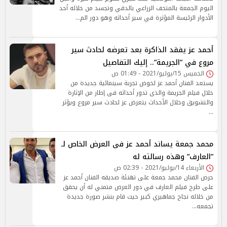
اليوم الجمعة بالمتحف الزراعي بالدقي وتجسد من خلاله أحد
الأدوار الرئيسة المؤثرة في سير أحداثه وهو دور الم…
أحمد عز يفقد الذاكرة بعد تعرضه لحادث سير
مروع في ”الجريمة”.. إليك التفاصيل
الخميس 15/يوليو/2021 - 01:49 ص
يستعد الفنان أحمد عز لخوض تجربة سينمائية جديدة من
خلال فيلم الجريمة والذى تدور أحداثه فى إطار من الإثارة
والتشويق وخلال الأحداث يتعرض عز لحادث سير مروع ويؤثر
…
محمد جمعة يساند أحمد عز فى العرض الخاص لـ
”العارف” وهذه رسالته له
الأربعاء 14/يوليو/2021 - 02:39 ص
حرص الفنان محمد جمعة على تهنئة صديقه الفنان أحمد عز
على طرح فيلم العارف في دور العرض متمني له أن يحقق
من خلاله نجاح جماهيري كبير حيث قام بنشر صورة جديدة
تجمعه…