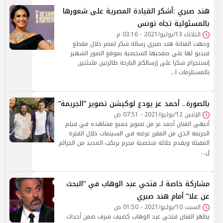
هند صبري :أشكر القيادة المصرية على شعورها
بالمسئولية تجاه تونس
الثلاثاء 13/يوليو/2021 - 03:16 م
وجهت الفنانة هند صبري رسالة شكر لمصر خلال مقطع
فيديو لها على صفحتها الشخصية بموقع الصور الشهير
إنستجرام شكرا على إرسالكم البارحة طائرتين مليئتين
بالمستلزمات ا…
بالصورة.. أحمد عز يودع لوكيشن تصوير ”الجريمة”
الإثنين 12/يوليو/2021 - 07:51 ص
أنتهى الفنان أحمد عز من تصوير جميع مشاهده في فيلم
الجريمة الذي من المقرر عرضه في السينمات خلال الفترة
المقبلة ويقدم خلاله شخصية مجرم يرتكب العديد من الجرائم
ل…
مشاركة خاصة لـ فتحي عبد الوهاب في ”البحث
عن علا” أمام هند صبري
السبت 10/يوليو/2021 - 01:50 ص
يظهر الفنان فتحي عبد الوهاب كضيف شرف ضمن أحداث