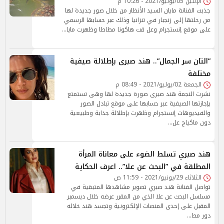
الإثنين 05/يوليو/2021 - 10:26 م
جذبت الفنانة مايان السيد الأنظار من خلال صور جديدة لها
من رحلتها إلى زنجبار في تنزانيا وذلك عبر حسابها الرسمي
على موقع إنستجرام وعل قت هاكونا مطاطا وظهرت مايا…
”التان سر الجمال”.. هند صبرى بإطلالة صيفية
مختلفة
الجمعة 02/يوليو/2021 - 08:49 م
نشرت النجمة هند صبرى صورة جديدة لها وهى تستمتع
بإجازتها الصيفية عبر حسابها على موقع تبادل الصور
والفيديوهات إنستجرام وظهرت بإطلالة جذابة وطبيعية
دون ماكياج عل…
هند صبري تسلط الضوء على معاناة المرأة
المطلقة في ”البحث عن علا”.. اعرف الحكاية
الثلاثاء 29/يونيو/2021 - 11:59 ص
تواصل الفنانة هند صبري تصوير مشاهدها المتبقية في
مسلسل البحث عن علا الذي من المقرر عرضه خلال ديسمبر
المقبل على إحدى المنصات الإلكترونية وتجسد هند خلاله
دور مط…