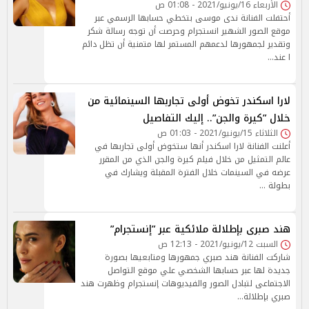
الأربعاء 16/يونيو/2021 - 01:08 ص
أحتفلت الفنانة ندى موسى بتخطي حسابها الرسمي عبر
موقع الصور الشهير انستجرام وحرصت أن توجه رسالة شكر
وتقدير لجمهورها لدعمهم المستمر لها متمنية أن تظل دائم
ا عند…
لارا اسكندر تخوض أولى تجاربها السينمائية من
خلال ”كيرة والجن”.. إليك التفاصيل
الثلاثاء 15/يونيو/2021 - 01:03 ص
أعلنت الفنانة لارا اسكندر أنها ستخوض أولى تجاربها في
عالم التمثيل من خلال فيلم كيرة والجن الذي من المقرر
عرضه في السينمات خلال الفترة المقبلة ويشارك في
بطولة …
هند صبرى بإطلالة ملائكية عبر ”إنستجرام”
السبت 12/يونيو/2021 - 12:13 ص
شاركت الفنانة هند صبري جمهورها ومتابعيها بصورة
جديدة لها عبر حسابها الشخصي علي موقع التواصل
الاجتماعى لتبادل الصور والفيديوهات إنستجرام وظهرت هند
صبري بإطلالة…