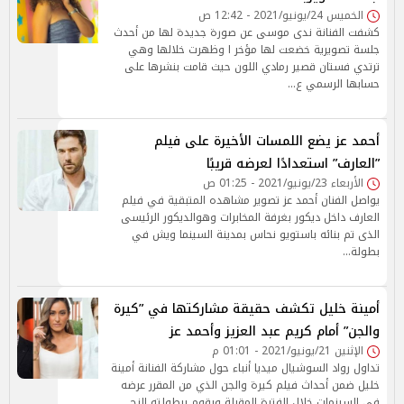
الخميس 24/يونيو/2021 - 12:42 ص
كشفت الفنانة ندى موسى عن صورة جديدة لها من أحدث
جلسة تصويرية خضعت لها مؤخر ا وظهرت خلالها وهي
ترتدي فستان قصير رمادي اللون حيث قامت بنشرها على
حسابها الرسمي ع…
أحمد عز يضع اللمسات الأخيرة على فيلم
”العارف” استعدادًا لعرضه قريبًا
الأربعاء 23/يونيو/2021 - 01:25 ص
يواصل الفنان أحمد عز تصوير مشاهده المتبقية في فيلم
العارف داخل ديكور بغرفة المخابرات وهوالديكور الرئيسى
الذى تم بنائه باستويو نحاس بمدينة السينما ويش في
بطولة…
أمينة خليل تكشف حقيقة مشاركتها في ”كيرة
والجن” أمام كريم عبد العزيز وأحمد عز
الإثنين 21/يونيو/2021 - 01:01 م
تداول رواد السوشيال ميديا أنباء حول مشاركة الفنانة أمينة
خليل ضمن أحداث فيلم كيرة والجن الذي من المقرر عرضه
في السينمات خلال الفترة المقبلة ويقوم ببطولته النج…