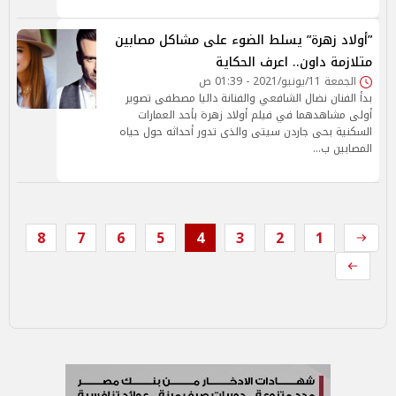
”أولاد زهرة” يسلط الضوء على مشاكل مصابين
متلازمة داون.. اعرف الحكاية
الجمعة 11/يونيو/2021 - 01:39 ص
بدأ الفنان نضال الشافعي والفنانة داليا مصطفى تصوير
أولى مشاهدهما في فيلم أولاد زهرة بأحد العمارات
السكنية بحى جاردن سيتى والذى تدور أحداثه حول حياه
المصابين ب…
8
7
6
5
4
3
2
1