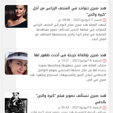
هند صبري تتواجد في المتحف الزراعى من أجل
”كيرة والجن”
السبت 17/يوليو/2021 - 09:08 ص
أتجهت الفنانة هند صبري صباح اليوم إلى المتحف الزراعى
المتواجد في منطقة الدقى لتستأنف تصوير مشاهدها
المتبقية في فيلم كيرة والجن وستجمعها المشاهد مع
الفنان أحمد…
هند صبرى بإطلالة جريئة فى أحدث ظهور لها
الجمعة 16/يوليو/2021 - 10:21 م
شاركت الفنانة هند صبري جمهورها ومتابعيها بصورة
جديدة لها من خلال حسابها الشخصي بموقع التواصل
الاجتماعي لتبادل الصور والفيديوهات انستجرام وظهرت هند
صبري في الص…
هند صبري تستأنف تصوير فيلم ”كيرة والجن”
بالدقي
الجمعة 16/يوليو/2021 - 05:43 م
تستأنف النجمة التونسية هند صبري تصوير فيلم كيرة والجن