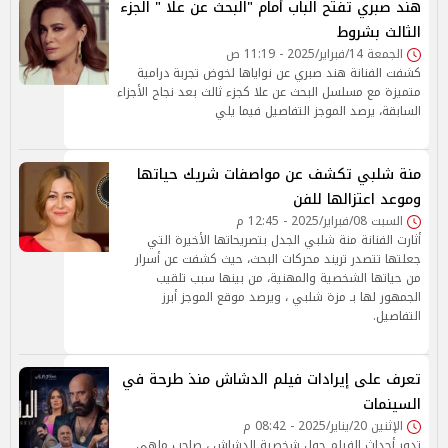
هند صبري تفتح الباب أمام "البحث عن علا " الجزء
الثالث بشروط
الجمعة 14/فبراير/2025 - 11:19 ص
كشفت الفنانة هند صبري عن نواياها لخوض تجربة درامية
متميزة مع مسلسل البحث عن علا كجزء ثالث بعد نجاح الأجزاء
السابقة، يرصد الموجز التفاصيل فيما يلي
منة شلبي تكشف عن مواصفات شريك حياتها
وموعد اعتزالها للفن
السبت 08/فبراير/2025 - 12:45 م
أثارت الفنانة منة شلبي الجدل بتصريحاتها الأخيرة التي
جعلتها تتصدر تريند محركات البحث، حيث كشفت عن أسرار
من حياتها الشخصية والمهنية، من بينها سبب تلقيب
الجمهور لها بـ مزة شلبي ، ويرصد موقع الموجز أبرز
التفاصيل.
تعرف على إيرادات فيلم الدشاش منذ طرحة في
السينمات
الإثنين 20/يناير/2025 - 08:42 م
تدور أحداث الفيلم حول شخصية الدشاش ، صاحب ملهى