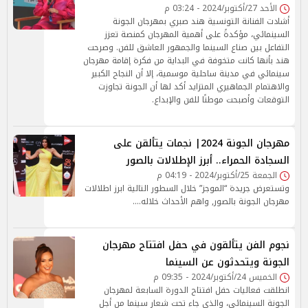
الأحد 27/أكتوبر/2024 - 03:24 م
أشادت الفنانة التونسية هند صبري بمهرجان الجونة
السينمائي، مؤكدةً على أهمية المهرجان كمنصة تعزز
التفاعل بين صناع السينما والجمهور العاشق للفن. وصرحت
هند بأنها كانت متخوفة في البداية من فكرة إقامة مهرجان
سينمائي في مدينة ساحلية موسمية، إلا أن النجاح الكبير
والاهتمام الجماهيري المتزايد أكد لها أن الجونة تجاوزت
التوقعات وأصبحت موطنًا للفن والإبداع.
مهرجان الجونة 2024| نجمات يتألقن على
السجادة الحمراء.. أبرز الإطلالات بالصور
الجمعة 25/أكتوبر/2024 - 04:19 م
وتستعرض جريدة “الموجز” خلال السطور التالية ابرز اطلالات
مهرجان الجونة بالصور, واهم الأحداث خلاله....
نجوم الفن يتألقون في حفل افتتاح مهرجان
الجونة ويتحدثون عن السينما
الخميس 24/أكتوبر/2024 - 09:35 م
انطلقت فعاليات حفل افتتاح الدورة السابعة لمهرجان
الجونة السينمائي، والذي جاء تحت شعار سينما من أجل