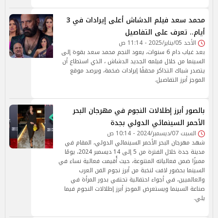
محمد سعد فيلم الدشاش أعلى إيرادات في 3
أيام.. تعرف على التفاصيل
الأحد 05/يناير/2025 - 11:14 ص
بعد غياب دام 6 سنوات، يعود النجم محمد سعد بقوة إلى
السينما من خلال فيلمه الجديد الدشاش ، الذي استطاع أن
يتصدر شباك التذاكر محققًا إيرادات ضخمة، ويرصد موقع
الموجز أبرز التفاصيل.
بالصور أبرز إطلالات النجوم في مهرجان البحر
الأحمر السينمائي الدولي بجدة
السبت 07/ديسمبر/2024 - 10:14 ص
شهد مهرجان البحر الأحمر السينمائي الدولي، المقام في
مدينة جدة خلال الفترة من 5 إلى 14 ديسمبر 2024، يومًا
مميزًا ضمن فعالياته المتنوعة، حيث أُقيمت فعالية نساء في
السينما بحضور لافت لنخبة من أبرز نجوم الفن العرب
والعالميين، في أجواء احتفالية تحتفي بدور المرأة في
صناعة السينما ويستعرض الموجز أبرز إطلالات النجوم فيما
يلي.