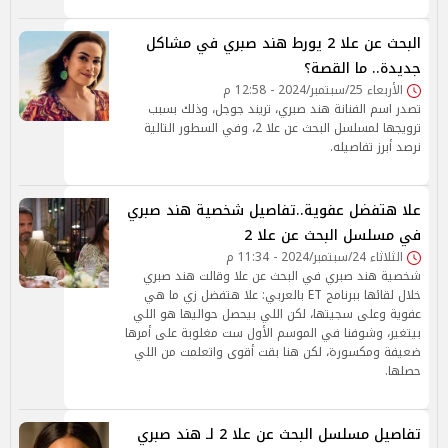
البحث عن علا 2 يورط هند صبري في مشاكل
جديدة.. ما القصة؟
الأربعاء 25/سبتمبر/2024 - 12:58 م
تصدر اسم الفنانة هند صبري، تريند جوجل، وذلك بسبب
ترويجها لمسلسل البحث عن علا 2، وفي السطور التالية
نرصد أبرز تفاصيله.
علا هتفضل عفوية..تفاصيل شخصية هند صبري
في مسلسل البحث عن علا 2
الثلاثاء 24/سبتمبر/2024 - 11:34 م
شخصية هند صبري في البحث عن علا وقالت هند صبري
خلال لقائها ببرنامج ET بالعربي: علا هتفضل زي ما هي
عفوية وعلى سجيتها، لكن اللي بيحصل حواليها هو اللي
بيتغير، وشوفنا في الموسم الأول ست مغلوبة على أمرها
ضعيفة ومكسورة، لكن هنا بقت أقوى واتعلمت من اللي
حصلها.
تفاصيل مسلسل البحث عن علا 2 لـ هند صبري