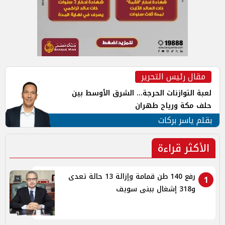
مقال رئيس التحرير
لعبة التوازنات الحرجة... الشرق الأوسط بين
حلف مكة ورياح طهران
بقلم ياسر بركات
الأكثر قراءة
رفع 140 طن قمامة وإزالة 13 حالة تعدى
1
و318 إشغال ببنى سويف