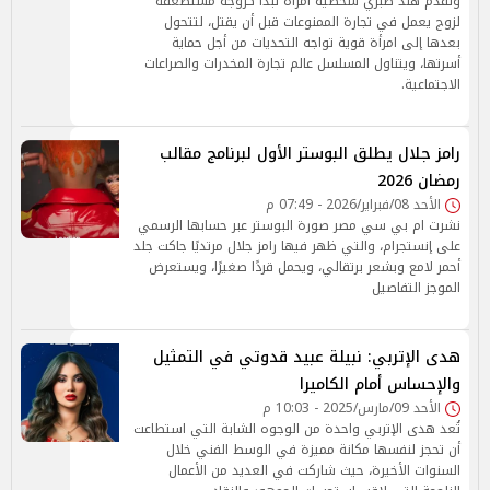
وتقدم هند صبري شخصية امرأة تبدأ كزوجة مستضعفة
لزوج يعمل في تجارة الممنوعات قبل أن يقتل، لتتحول
بعدها إلى امرأة قوية تواجه التحديات من أجل حماية
أسرتها، ويتناول المسلسل عالم تجارة المخدرات والصراعات
الاجتماعية.
رامز جلال يطلق البوستر الأول لبرنامج مقالب
رمضان 2026
الأحد 08/فبراير/2026 - 07:49 م
نشرت ام بي سي مصر صورة البوستر عبر حسابها الرسمي
على إنستجرام، والتي ظهر فيها رامز جلال مرتديًا جاكت جلد
أحمر لامع وبشعر برتقالي، ويحمل قردًا صغيرًا، ويستعرض
الموجز التفاصيل
هدى الإتربي: نبيلة عبيد قدوتي في التمثيل
والإحساس أمام الكاميرا
الأحد 09/مارس/2025 - 10:03 م
تُعد هدى الإتربي واحدة من الوجوه الشابة التي استطاعت
أن تحجز لنفسها مكانة مميزة في الوسط الفني خلال
السنوات الأخيرة، حيث شاركت في العديد من الأعمال