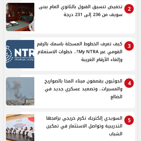
تخفيض تنسيق القبول بالثانوي العام ببنى
2
سويف من 236 إلى 231 درجة
كيف تعرف الخطوط المسجلة باسمك بالرقم
3
القومي عبر My NTRA؟.. خطوات الاستعلام
وإلغاء الأرقام الغريبة
الحوثيون يقصفون ميناء المخا بالصواريخ
4
والمسيرات.. وتصعيد عسكري جديد في
الضالع
السويدي إلكتريك تكرم خريجي برامجها
5
التدريبية وتواصل الاستثمار في تمكين
الشباب