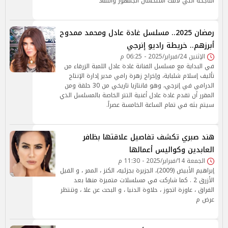
الناجحة التي لاقت استحسان الجمهور والنقاد
رمضان 2025.. مسلسل غادة عادل ومحمد ممدوح
أبرزهم.. خريطة راديو إنرجي
الإثنين 24/فبراير/2025 - 06:25 م
في البداية مع مسلسل الفنانة غادة عادل اللمبة الزرقاء من
تأليف إسلام شلباية، وإخراج زهرة رامي مدير إدارة الإنتاج
الدرامي في إنرجي، وهو فانتازيا تاريخي من 30 حلقة ومن
المقرر أن تقدم غادة عادل أغنية التتر الخاصة بالمسلسل الذي
سيتم بثه في تمام الساعة الخامسة عصراً.
هند صبري تكشف تفاصيل علاقتها بظافر
العابدين وكواليس أعمالها
الجمعة 14/فبراير/2025 - 11:30 م
إبراهيم الأبيض (2009)، الجزيرة بجزئيه، الكنز ، الممر ، و الفيل
الأزرق 2 . كما شاركت في مسلسلات متميزة منها بعد
الفراق ، عاوزة اتجوز ، حلاوة الدنيا ، و البحث عن علا ، وتنتظر
عرض م