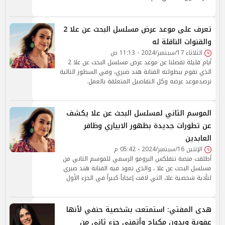
تعرف على موعد عرض مسلسل البحث عن علا 2
والقنوات الناقلة له
الثلاثاء 17/سبتمبر/2024 - 11:13 ص
أيام قليلة تفصلنا عن موعد عرض مسلسل البحث عن علا 2
الذي تقوم ببطولته الفنانة هند صبري، وفي السطور التالية
نرصدموعد عرضه وكل التفاصيل المتعلقة بالعمل.
الموسم الثاني لمسلسل البحث عن علا يكشف
عن تطورات جديدة بظهور الابياري وظافر
العابدين
الإثنين 16/سبتمبر/2024 - 05:42 م
أطلقت منصة نتفلكس البرومو الرسمي للموسم الثاني من
مسلسل البحث عن علا ، والذي تعود فيه الفنانة هند صبري
لتأدية شخصية علا، التي لاقت إعجاباً كبيراً في الجزء الأول
هدى المفتي: استمتعت بشخصية حنفي لأنها
عفوية وبدون مكياج وأتمنى جزء ثاني من