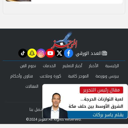
العدد الورقي
tiktok
snapchat
instagram
youtube
twitter
facebook
newspaper
الرئيسية
الأخبار
أخبار التعليم
الخدمات
نجوم الفن
بيزنس وبورصة
الموجز كافية
كورة وملاعب
فتاوى وأحكام
صحة وجمال
عرب وعالم
حوادث ومحاكم
المقالات
مقال رئيس التحرير
inst
العدد الورقي
لعبة التوازنات الحرجة...
الشرق الأوسط بين حلف مكة
من نحن
سياسة الخصوصية
اتصل بنا
ورياح طهران
بقلم ياسر بركات
©2024 الموجز All Rights Reserved.
Powered by