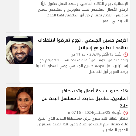
الإنسانية ، يوم الثلاثاء الماضي، وشهد الحفل حضورًا بارزًا
لرجلي الأعمال المهندس نجيب ساويرس والمهندس سميح
ساويرس، اللذين يعتبران من أبرز الداعمين لهذا الحدث
السينمائي المميز.
آخرهم حسين الجسمي.. نجوم تعرضوا لانتقادات
بتهمة التطبيع مع إسرائيل
الأحد 13/أكتوبر/2024 - 11:23 ص
واجه عدد من نجوم الفن أزمات عديدة بسبب ظهورهم مع
إسرائيلين، لعل آخرهم حسين الجسمي، وفي السطور التالية
يرصد الموجز أبرز التفاصيل.
هند صبري سيدة أعمال وتحب ظافر
العابدين..تفاصيل جديدة لـ مسلسل البحث عن
علا2
الأربعاء 25/سبتمبر/2024 - 07:16 م
تنتظر الفنانة هند صبري عرض مسلسلها الجديد الذي أطلق
عليه صناعه اسم البحث عن علا 2 وفي هذا الصدد يستعرض
الموجز التفاصيل.