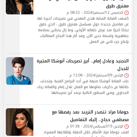
مفترق طرق
الخميس 12/سبتمبر/2024 - 08:32 م
كشفت الفنانة الشابة هدى المفتي في تصريحات أخيرة لها
عن تفاصيل جديدة حول مسلسل مفترق طرق ، الذي حقق
نجاحًا كبيرًا منذ عرض حلقاته الأولى، وما زال يحظى بمتابعة
جماهيرية واسعة حتى الآن، وقد أثار هذا النجاح المطالبات
بإنتاج جزء ثاني من العمل.
التجنيد وعادل إمام.. أبرز تصريحات أنوشكا المثيرة
للجدل
الإثنين 09/سبتمبر/2024 - 12:06 م
حلت الفنانة أنوشكا ضيفة في أحد البرامج الفنية ،وتحدثت
خلالها عن ذكريات تعاونها مع الفنان عادل إمام والفنانة رجاء
الجداوي ،وفي السطور التالية نرصد أبرز تصريحاتها.
جومانا مراد تتصدر التريند بعد رقصها مع
مصطفي حجاج.. إليك التفاصيل
الإثنين 19/أغسطس/2024 - 01:38 م
لفتت جومانا مراد الأنظار خلال الحفلة بإطلالتها المميزة،