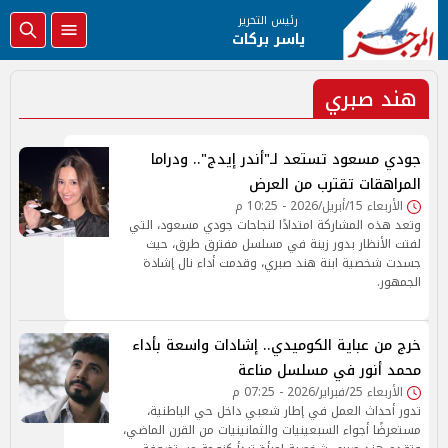
رئيس التحرير
ياسر بركات
هند صبري
جودي مسعود تستعد لـ"أندر إيدج".. ودراما
المراهقات تقترب من العرض
الأربعاء 15/أبريل/2026 - 10:25 م
وتعد هذه المشاركة امتدادًا لنجاحات جودي مسعود، التي
لفتت الأنظار بدور زينة في مسلسل مفترق طرق، حيث
جسدت شخصية ابنة هند صبري، وقدمت أداء نال إشادة
الجمهور.
خرج من عباية الكوميدي.. إشادات واسعة بأداء
محمد أنور في مسلسل مناعة
الأربعاء 25/فبراير/2026 - 07:25 م
تدور أحداث العمل في إطار شعبي داخل حي الباطنية،
مستعرضًا أجواء السبعينيات والثمانينيات من القرن الماضي،