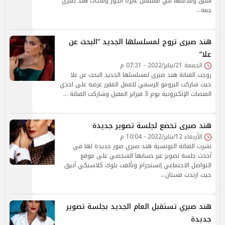
سبق وقدمتها في مسلسل عايزة أتجوز وفاجأت هند صبري
جمه…
هند صبرى تروج لمسلسلها الجديد ”البحث عن
علا”
الجمعة 21/يناير/2022 - 07:21 م
روجت الفنانة هند صبرى لمسلسلها الجديد البحث عن علا
حيث شاركت البرومو الرسمي للعمل المقرر عرضه على احدي
المنصات الإلكترونية يوم 3 فبراير المقبل وشاركت الفنانة …
هند صبرى تخضع لجلسة تصوير جديدة
الأربعاء 12/يناير/2022 - 10:04 م
نشرت الفنانة التونسية هند صبري صور جديدة لها في
أحدث جلسة تصوير عبر حسابها الشخصي على موقع
التواصل الاجتماعي إنستجرام وتألقت بلوك كلاسيكي أنيق
حيث ارتدت فستان…
هند صبري تستقبل العام الجديد بجلسة تصوير
جديدة