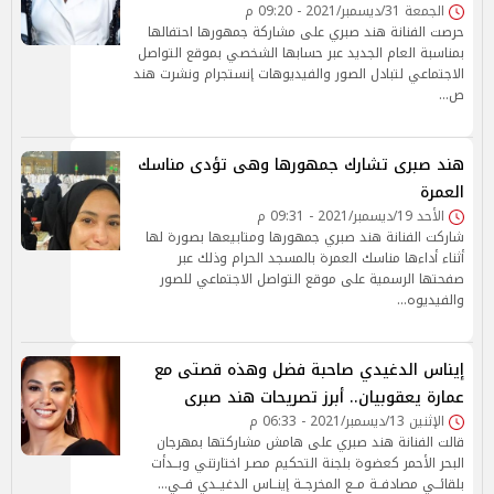
الجمعة 31/ديسمبر/2021 - 09:20 م
حرصت الفنانة هند صبري على مشاركة جمهورها احتفالها
بمناسبة العام الجديد عبر حسابها الشخصي بموقع التواصل
الاجتماعي لتبادل الصور والفيديوهات إنستجرام ونشرت هند
ص…
هند صبرى تشارك جمهورها وهى تؤدى مناسك
العمرة
الأحد 19/ديسمبر/2021 - 09:31 م
شاركت الفنانة هند صبري جمهورها ومتابيعها بصورة لها
أثناء أداءها مناسك العمرة بالمسجد الحرام وذلك عبر
صفحتها الرسمية على موقع التواصل الاجتماعي للصور
والفيديوه…
إيناس الدغيدي صاحبة فضل وهذه قصتى مع
عمارة يعقوبيان.. أبرز تصريحات هند صبرى
الإثنين 13/ديسمبر/2021 - 06:33 م
قالت الفنانة هند صبري على هامش مشاركتها بمهرجان
البحر الأحمر كعضوة بلجنة التحكيم مصـر اختارتني وبــدأت
بلقائــي مصادفــة مــع المخرجــة إينــاس الدغيــدي فــي…