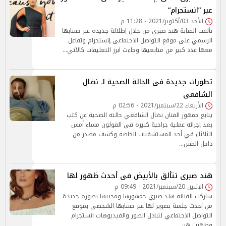
عبر ”انستجرام”
الأحد 03/أكتوبر/2021 - 11:28 م
تألقت الفنانة هند صبري من خلال إطلالة جديدة عبر حسابها
الرسمي على موقع التواصل الاجتماعى إنستجرام وتفاعل
معها عدد كبير من متابعيها وجاءت ابرز التعليقات كالآتي…
تطورات جديدة فى الحالة الصحية لـ نضال
الشافعى
الأربعاء 22/سبتمبر/2021 - 02:56 م
يتابع جمهور الفنان نضال الشافعي حالته الصحية عن كثب
بعد إجرائه عملية جراحية كبيرة في القولون مساء أمس
الثلاثاء في أحد المستشفيات الخاصة وكشف مصدر من
داخل المس…
هند صبرى تتألق بالأبيض فى أحدث ظهور لها
الإثنين 20/سبتمبر/2021 - 09:49 م
شاركت الفنانة هند صبري جمهورها ومحبيها بصورة جديدة
من أحدث جلسة تصوير لها عبر حسابها الشخصي بموقع
التواصل الاجتماعي لتبادل الصور والفيديوهات انستجرام
وظهرت هن…