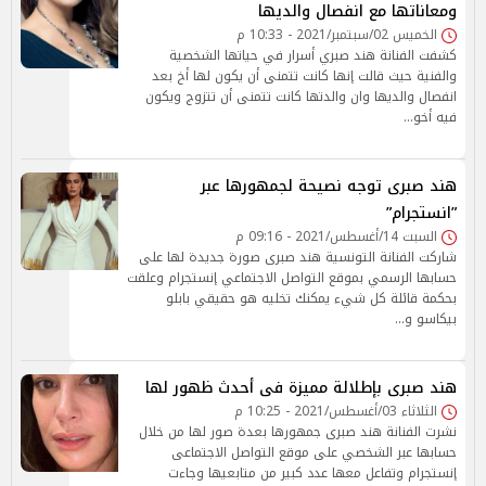
ومعاناتها مع انفصال والديها
الخميس 02/سبتمبر/2021 - 10:33 م
كشفت الفنانة هند صبري أسرار في حياتها الشخصية
والفنية حيث قالت إنها كانت تتمنى أن يكون لها أخ بعد
انفصال والديها وان والدتها كانت تتمنى أن تتزوج ويكون
فيه أخو…
هند صبرى توجه نصيحة لجمهورها عبر
”انستجرام”
السبت 14/أغسطس/2021 - 09:16 م
شاركت الفنانة التونسية هند صبرى صورة جديدة لها على
حسابها الرسمي بموقع التواصل الاجتماعي إنستجرام وعلقت
بحكمة قائلة كل شيء يمكنك تخليه هو حقيقي بابلو
بيكاسو و…
هند صبرى بإطلالة مميزة فى أحدث ظهور لها
الثلاثاء 03/أغسطس/2021 - 10:25 م
نشرت الفنانة هند صبرى جمهورها بعدة صور لها من خلال
حسابها عبر الشخصي على موقع التواصل الاجتماعى
إنستجرام وتفاعل معها عدد كبير من متابعيها وجاءت