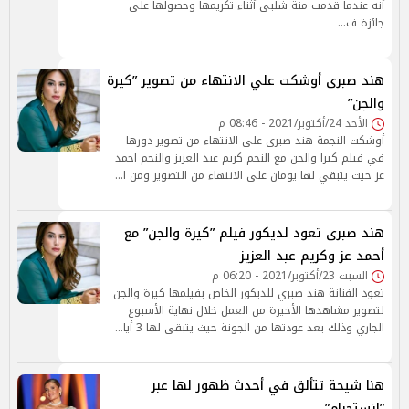
أنه عندما قدمت منة شلبى أثناء تكريمها وحصولها على
جائزة ف…
هند صبرى أوشكت علي الانتهاء من تصوير ”كيرة
والجن”
الأحد 24/أكتوبر/2021 - 08:46 م
أوشكت النجمة هند صبرى على الانتهاء من تصوير دورها
في فيلم كيرا والجن مع النجم كريم عبد العزيز والنجم احمد
عز حيث يتبقي لها يومان على الانتهاء من التصوير ومن ا…
هند صبرى تعود لديكور فيلم ”كيرة والجن” مع
أحمد عز وكريم عبد العزيز
السبت 23/أكتوبر/2021 - 06:20 م
تعود الفنانة هند صبري للديكور الخاص بفيلمها كيرة والجن
لتصوير مشاهدها الأخيرة من العمل خلال نهاية الأسبوع
الجاري وذلك بعد عودتها من الجونة حيث يتبقى لها 3 أيا…
هنا شيحة تتألق في أحدث ظهور لها عبر
”انستجرام”