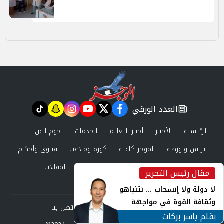
العدد الورقي
tiktok
snapchat
instagram
youtube
twitter
facebook
newspaper
الرئيسية
الأخبار
أخبار التعليم
الخدمات
نجوم الفن
بيزنس وبورصة
الموجز كافية
كورة وملاعب
فتاوى وأحكام
صحة وجمال
عرب وعالم
حوادث ومحاكم
المقالات
مقال رئيس التحرير
inst
العدد الورقي
لا دولة ولا إنسحاب ... نتنياهو
وثقافة القوة في مواجهة
من نحن
سياسة الخصوصية
اتصل بنا
المجهول
بقلم ياسر بركات