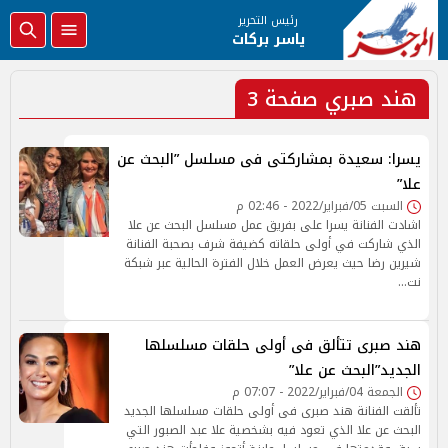
رئيس التحرير
ياسر بركات
هند صبري صفحة 3
يسرا: سعيدة بمشاركتى فى مسلسل ”البحث عن
علا”
السبت 05/فبراير/2022 - 02:46 م
اشادت الفنانة يسرا على بفريق عمل مسلسل البحث عن علا
الذي شاركت في أولى حلقاته كضيفة شرف بصحبة الفنانة
شيرين رضا حيث يعرض العمل خلال الفترة الحالية عبر شبكة
نت…
هند صبرى تتألق فى أولى حلقات مسلسلها
الجديد”البحث عن علا”
الجمعة 04/فبراير/2022 - 07:07 م
تألقت الفنانة هند صبرى فى أولى حلقات مسلسلها الجديد
البحث عن علا الذي تعود فيه بشخصية علا عبد الصبور التي