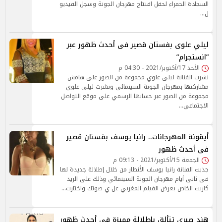
السجادة الحمراء لحفل افتتاح مهرجان الجونة وسجل الفيديو
ل…
ليلي علوى بفستان قصير فى أحدث ظهور عبر
”انستجرام”
الأحد 17/أكتوبر/2021 - 04:30 م
نشرت الفنانة ليلى علوي مجموعة من الصور على هامش
مشاركتها بمهرجان الجونة السينمائي ونشرت ليلى علوي
مجموعة من الصور عبر حسابها الرسمي على موقع التواصل
الاجتماعي…
أيقونة المهرجانات.. رانيا يوسف بفستان قصير
فى أحدث ظهور
الجمعة 15/أكتوبر/2021 - 09:13 م
جذبت الفنانة رانيا يوسف الأنظار من خلال إطلالة جديدة لها
فى ثانى أيام مهرجان الجونة السينمائي وذلك على الريد
كاربت الخاص بعرض الفيلم المغربي عل ي صوتك واختارت…
هند صبرى تتألق بإطلالة مميزة فى أحدث ظهور