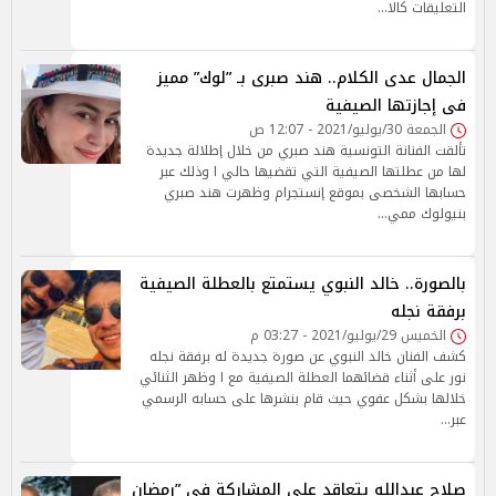
التعليقات كالا…
الجمال عدى الكلام.. هند صبرى بـ ”لوك” مميز
فى إجازتها الصيفية
الجمعة 30/يوليو/2021 - 12:07 ص
تألقت الفنانة التونسية هند صبري من خلال إطلالة جديدة
لها من عطلتها الصيفية التي تقضيها حالي ا وذلك عبر
حسابها الشخصى بموقع إنستجرام وظهرت هند صبري
بنيولوك ممي…
بالصورة.. خالد النبوي يستمتع بالعطلة الصيفية
برفقة نجله
الخميس 29/يوليو/2021 - 03:27 م
كشف الفنان خالد النبوي عن صورة جديدة له برفقة نجله
نور على أثناء قضائهما العطلة الصيفية مع ا وظهر الثنائي
خلالها بشكل عفوي حيث قام بنشرها على حسابه الرسمي
عبر…
صلاح عبدالله يتعاقد على المشاركة في ”رمضان