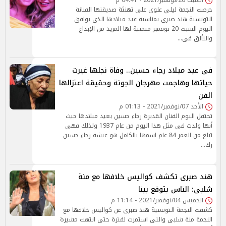
السبت 20/نوفمبر/2021 - 04:41 م
حرصت النجمة ليلي علوي على تهنئة صديقتها الفنانة
التونسية هند صبرى بمناسبة عيد ميلادها الذى يوافق
اليوم السبت 20 نوفمبر متمنية لها المزيد من الإبداع
والتألق فى…
فى عيد ميلاد رجاء حسين.. وفاة نجلها غيرت
حياتها وهاجمت مهرجان الجونة وحقيقة اعتزالها
الفن
الأحد 07/نوفمبر/2021 - 01:13 م
تحتفل اليوم الفنان القديرة رجاء حسين بعيد ميلادها حيث
أنها ولدت في مثل هذا اليوم من عام 1937 ولذلك فهي
تبلغ من العمر 84 عام اسمها بالكامل هو عيشة رجاء حسين
زك…
هند صبرى تكشف كواليس خلافها مع منة
شلبى: الناس بتوقع بينا
الخميس 04/نوفمبر/2021 - 11:14 م
كشفت النجمة التونسية هند صبرى عن كواليس خلافها مع
النجمة منة شلبى والتى استمرت لفترة حتى انتهت مشيرة