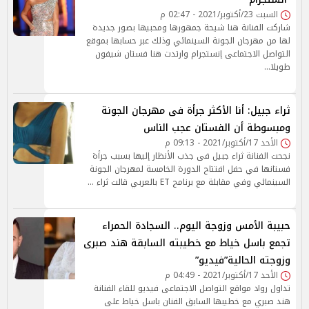
السبت 23/أكتوبر/2021 - 02:47 م
شاركت الفنانة هنا شيحة جمهورها ومحبيها بصور جديدة
لها من مهرجان الجونة السينمائي وذلك عبر حسابها بموقع
التواصل الاجتماعى إنستجرام وارتدت هنا فستان شيفون
طويلا…
ثراء جبيل: أنا الأكثر جرأة فى مهرجان الجونة
ومبسوطة أن الفستان عجب الناس
الأحد 17/أكتوبر/2021 - 09:13 م
نجحت الفنانة ثراء جبيل فى جذب الأنظار إليها بسبب جرأة
فستانها في حفل افتتاح الدورة الخامسة لمهرجان الجونة
السينمائي وفي مقابلة مع برنامج ET بالعربي قالت ثراء …
حبيبة الأمس وزوجة اليوم.. السجادة الحمراء
تجمع باسل خياط مع خطيبته السابقة هند صبرى
وزوجته الحالية”فيديو”
الأحد 17/أكتوبر/2021 - 04:49 م
تداول رواد مواقع التواصل الاجتماعى فيديو للقاء الفنانة
هند صبري مع خطيبها السابق الفنان باسل خياط على