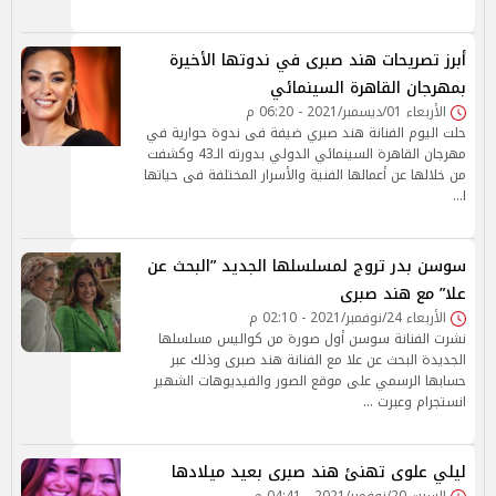
أبرز تصريحات هند صبرى في ندوتها الأخيرة
بمهرجان القاهرة السينمائي
الأربعاء 01/ديسمبر/2021 - 06:20 م
حلت اليوم الفنانة هند صبري ضيفة فى ندوة حوارية في
مهرجان القاهرة السينمائي الدولي بدورته الـ43 وكشفت
من خلالها عن أعمالها الفنية والأسرار المختلفة فى حياتها
ا…
سوسن بدر تروج لمسلسلها الجديد ”البحث عن
علا” مع هند صبرى
الأربعاء 24/نوفمبر/2021 - 02:10 م
نشرت الفنانة سوسن أول صورة من كواليس مسلسلها
الجديدة البحث عن علا مع الفنانة هند صبرى وذلك عبر
حسابها الرسمي على موقع الصور والفيديوهات الشهير
انستجرام وعبرت …
ليلي علوى تهنئ هند صبرى بعيد ميلادها