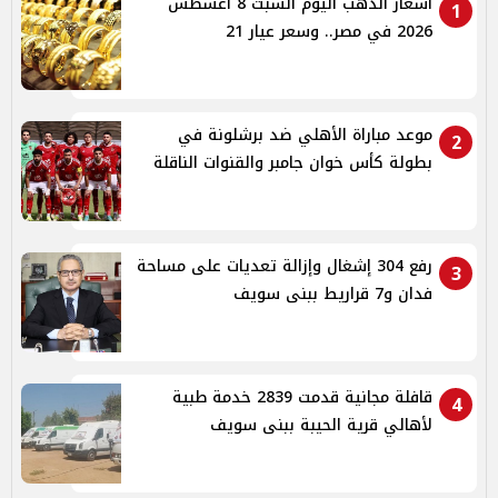
أسعار الذهب اليوم السبت 8 أغسطس
1
2026 في مصر.. وسعر عيار 21
موعد مباراة الأهلي ضد برشلونة في
2
بطولة كأس خوان جامبر والقنوات الناقلة
رفع 304 إشغال وإزالة تعديات على مساحة
3
فدان و7 قراريط ببنى سويف
قافلة مجانية قدمت 2839 خدمة طبية
4
لأهالي قرية الحيبة ببنى سويف