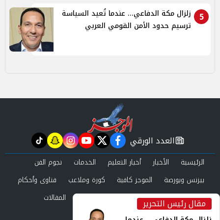
زلزال مكة الدفاعي... عندما تُعيد السياسة
5
ترسيم حدود الأمن القومي العربي
العدد الورقي
tiktok
snapchat
instagram
youtube
twitter
facebook
newspaper
الرئيسية
الأخبار
أخبار التعليم
الخدمات
نجوم الفن
بيزنس وبورصة
الموجز كافية
كورة وملاعب
فتاوى وأحكام
صحة وجمال
عرب وعالم
حوادث ومحاكم
المقالات
مقال رئيس التحرير
inst
العدد الورقي
زلزال مكة الدفاعي... عندما