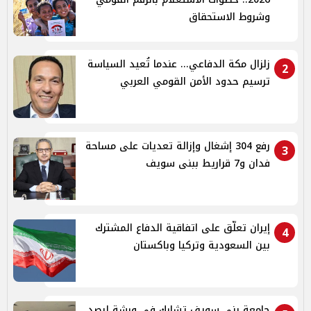
وشروط الاستحقاق
زلزال مكة الدفاعي... عندما تُعيد السياسة
2
ترسيم حدود الأمن القومي العربي
رفع 304 إشغال وإزالة تعديات على مساحة
3
فدان و7 قراريط ببنى سويف
إيران تعلّق على اتفاقية الدفاع المشترك
4
بين السعودية وتركيا وباكستان
جامعة بني سويف تشارك في ورشة لرصد