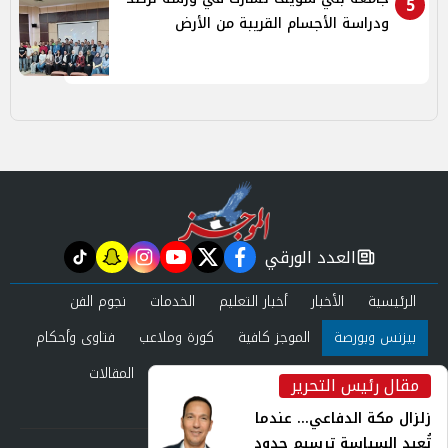
5
ودراسة الأجسام القريبة من الأرض
العدد الورقي
tiktok
snapchat
instagram
youtube
twitter
facebook
newspaper
الرئيسية
الأخبار
أخبار التعليم
الخدمات
نجوم الفن
بيزنس وبورصة
الموجز كافية
كورة وملاعب
فتاوى وأحكام
صحة وجمال
عرب وعالم
حوادث ومحاكم
المقالات
مقال رئيس التحرير
inst
العدد الورقي
زلزال مكة الدفاعي... عندما
تُعيد السياسة ترسيم حدود