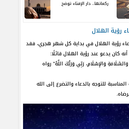
ركعاتها.. دار الإفتاء توضح
اء رؤية الهلال
اء رؤية الهلال في بداية كل شهر هجري، فقد
ه كان يدعو عند رؤية الهلال قائلًا:
ِ وَالسَّلَامَةِ وَالإِسْلَامِ، رَبِّي وَرَبُّكَ اللَّهُ" رواه
لمناسبة للتوجه بالدعاء والتضرع إلى الله
رضاه.