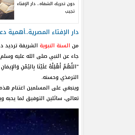
دون تحريك الشفاه.. دار الإفتاء
تجيب
دار الإفتاء المصرية..أهمية دع
من
السنة النبوية
الشريفة ترديد دع
جاء عن النبي صلى الله عليه وسلم أن
"اللَّهُمَّ أَهْلِلْهُ عَلَيْنَا بِاليُمْنِ وَالإِيمَان
الترمذي وحسنه.
وينبغي على المسلمين اغتنام هذه ا
تعالى، سائلين التوفيق لما يحبه وي