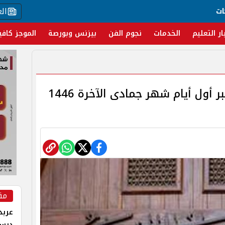
ال
ات
ار التعليم
الخدمات
نجوم الفن
بيزنس وبورصة
الموجز كافي
دار الإفتاء.. الثلاثاء 3 ديسمبر أول أيام شهر جمادى الآخرة 1446
مق
عربد
درس 