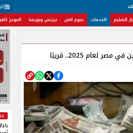
ال
ات
ار التعليم
الخدمات
نجوم الفن
بيزنس وبورصة
الموجز كافي
ر لعام 2025.. قريبًا
مق
زلزا
تُعي