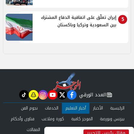
إيران تعلّق على اتفاقية الدفاع المشترك
5
بين السعودية وتركيا وباكستان
العدد الورقي
tiktok
snapchat
instagram
youtube
twitter
facebook
newspaper
الرئيسية
الأخبار
أخبار التعليم
الخدمات
نجوم الفن
بيزنس وبورصة
الموجز كافية
كورة وملاعب
فتاوى وأحكام
صحة وجمال
عرب وعالم
حوادث ومحاكم
المقالات
مقال رئيس التحرير