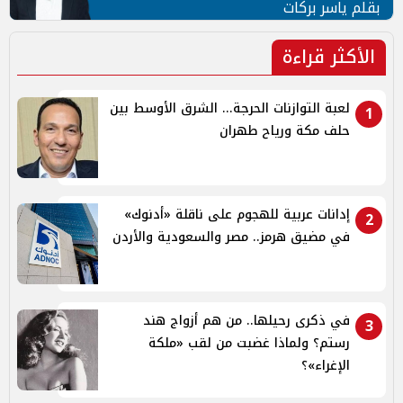
بقلم ياسر بركات
الأكثر قراءة
لعبة التوازنات الحرجة... الشرق الأوسط بين
1
حلف مكة ورياح طهران
إدانات عربية للهجوم على ناقلة «أدنوك»
2
في مضيق هرمز.. مصر والسعودية والأردن
في ذكرى رحيلها.. من هم أزواج هند
3
رستم؟ ولماذا غضبت من لقب «ملكة
الإغراء»؟