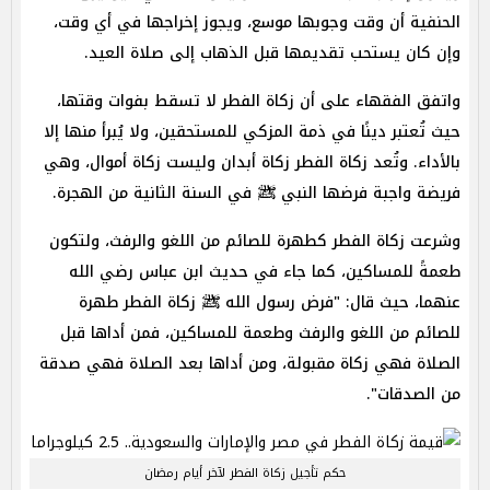
الحنفية أن وقت وجوبها موسع، ويجوز إخراجها في أي وقت،
وإن كان يستحب تقديمها قبل الذهاب إلى صلاة العيد.
واتفق الفقهاء على أن زكاة الفطر لا تسقط بفوات وقتها،
حيث تُعتبر دينًا في ذمة المزكي للمستحقين، ولا يُبرأ منها إلا
بالأداء. وتُعد زكاة الفطر زكاة أبدان وليست زكاة أموال، وهي
فريضة واجبة فرضها النبي ﷺ في السنة الثانية من الهجرة.
وشرعت زكاة الفطر كطهرة للصائم من اللغو والرفث، ولتكون
طعمةً للمساكين، كما جاء في حديث ابن عباس رضي الله
عنهما، حيث قال: "فرض رسول الله ﷺ زكاة الفطر طهرة
للصائم من اللغو والرفث وطعمة للمساكين، فمن أداها قبل
الصلاة فهي زكاة مقبولة، ومن أداها بعد الصلاة فهي صدقة
من الصدقات".
حكم تأجيل زكاة الفطر لآخر أيام رمضان