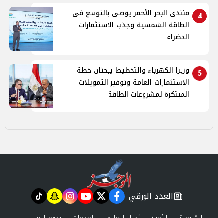
منتدى البحر الأحمر يوصي بالتوسع في
4
الطاقة الشمسية وجذب الاستثمارات
الخضراء
وزيرا الكهرباء والتخطيط يبحثان خطة
5
الاستثمارات العامة وتوفير التمويلات
المبتكرة لمشروعات الطاقة
العدد الورقي
tiktok
snapchat
instagram
youtube
twitter
facebook
newspaper
الرئيسية
الأخبار
أخبار التعليم
الخدمات
نجوم الفن