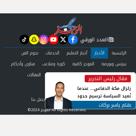
العدد الورقي
tiktok
snapchat
instagram
youtube
twitter
facebook
newspaper
الرئيسية
الأخبار
أخبار التعليم
الخدمات
نجوم الفن
بيزنس وبورصة
الموجز كافية
كورة وملاعب
فتاوى وأحكام
صحة وجمال
عرب وعالم
حوادث ومحاكم
المقالات
مقال رئيس التحرير
inst
العدد الورقي
زلزال مكة الدفاعي... عندما
تُعيد السياسة ترسيم حدود
من نحن
سياسة الخصوصية
اتصل بنا
الأمن القومي العربي
بقلم ياسر بركات
©2024 الموجز All Rights Reserved.
Powered by