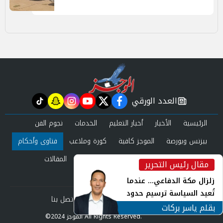
العدد الورقي
tiktok
snapchat
instagram
youtube
twitter
facebook
newspaper
الرئيسية
الأخبار
أخبار التعليم
الخدمات
نجوم الفن
بيزنس وبورصة
الموجز كافية
كورة وملاعب
فتاوى وأحكام
صحة وجمال
عرب وعالم
حوادث ومحاكم
المقالات
مقال رئيس التحرير
inst
العدد الورقي
زلزال مكة الدفاعي... عندما
تُعيد السياسة ترسيم حدود
من نحن
سياسة الخصوصية
اتصل بنا
الأمن القومي العربي
بقلم ياسر بركات
©2024 الموجز All Rights Reserved.