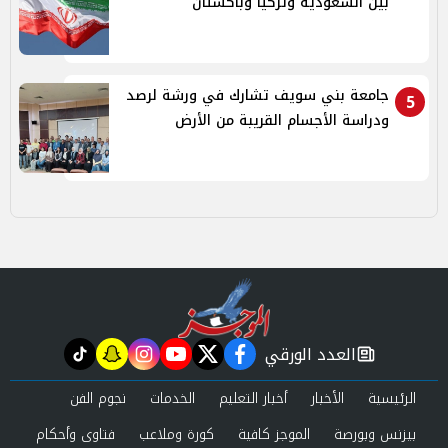
بين السعودية وتركيا وباكستان
جامعة بني سويف تشارك في ورشة لرصد
5
ودراسة الأجسام القريبة من الأرض
العدد الورقي
tiktok
snapchat
instagram
youtube
twitter
facebook
newspaper
الرئيسية
الأخبار
أخبار التعليم
الخدمات
نجوم الفن
بيزنس وبورصة
الموجز كافية
كورة وملاعب
فتاوى وأحكام