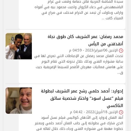
سيدة الشاشة العربية فاتن حمامة وقعت في غرام
الباشمهندش في دعاء الكروان واحبت محمود بيه في أفواه
وارانب وحاولت أن تبعد عن الحرام فدخلت في صراع في
الميناء كانت …
محمد رمضان: عمر الشريف كان طوق نجاة
أنقذقني من اليأس
الإثنين 06/فبراير/2023 - 04:59 م
تحدث الفنان محمد رمضان عن الإحباطات التي تعرض لها في
بداية مشواره الفني وذلك خلال ندوته التي تقام اليوم
على هامش فعاليات مهرجان الأقصر للسينما الإفريقية حيث
ق…
إدوارد: أحمد حلمي رشح عمر الشريف لبطولة
فيلم ”عسل اسود” واختار شخصية سائق
التاكسي
الإثنين 18/أبريل/2022 - 04:42 م
أعاد الفنان إدوارد إلى الأذهان كواليس فيلم عسل أسود
الذي شارك في بطولته إلى جانب الفنان أحمد حلمي ويعتبر
خطوة مهمة في مشواره الفني وجاء ذلك خلال لقائه في