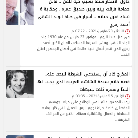
حاول الانتحار شنقًا بسبب حبه للفن .. فاتن
حمامة فرقت بينه وبين صديق عمره.. وحكاية 6
نساء غيرن حياته .. أسرار فى حياة الولد الشقى
أحمد رمزي
الثلاثاء 23/مارس/2021 - 07:22 م
فى مثل هذا اليوم الموافق 23 مارس من عام 1930 ولد
الولد الشقى وفتى السينما المشاغب الفنان الكبير أحمد
رمزي الذي قدم أعمال فنية خالدة في أذهان الجمهور اعتزل
الف…
المخرج كاد أن يستدعى الشرطة للبحث عنه..
قصة خاتم سيدة الشاشة العربية الذي يجلب لها
الحظ وسعره ثلاث جنيهات
الإثنين 15/مارس/2021 - 03:35 م
يرغب الجمهور دائم ا في الإطلاع علي حياة نجومهم
المفضلين خاصة حياة نجوم الزمن الجميل التي كان يملأها
البساطة والجمال والتلقائية فهناك الكثير من المواقف
الطريفة…