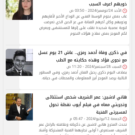
ذويهم اعرف السبب
الأحد 24/نوفمبر/2024 - 03:50 ص
غاب بعض نجوم الوسط الفني عن الوداع الأخير لأقاربهم
وذويهم وكان آخرهم الفنانة مي عز الدين الذي تعرضت
لنوبة عصبية شديدة نقلت على إثرها للمستشفى ويعرض
لكم الموجز بعض نماذج هؤلاء النجوم
في ذكرى وفاة أحمد رمزي.. عاش 21 يوم عسل
مع نجوى فؤاد وهذه حكايته مع الطب
السبت 28/سبتمبر/2024 - 11:20 ص
يصادف اليوم ذكرى رحيل الفنان أحمد رمزي، وفي السطور
التالية يرصد الموجز أبرز المعلومات والمحطات في حياته.
هاني لاشين: عمر الشريف شخص استثنائى
وتجربتي معاه في فيلم أيوب نقطة تحول
لمسيرتى الفنية
الجمعة 12/يوليو/2024 - 05:47 م
تحدث المخرج هاني لاشين عن ذكرياته وعلاقته بالراحل عمر
الشريف مستعرض ا أولى تجاربهما الفنية المشتركة وأشاد