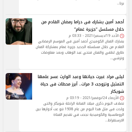
برنا…
أحمد أمين يشارك فى دراما رمضان القادم من
خلال مسلسل ”جزيرة غمام”
الأحد 19/ديسمبر/2021 - 03:33 م
يشارك الفنان الكوميدي أحمد أمين فى الموسم الرمضاني
القادم من خلال مسلسله الجديد جزيرة غمام بمشاركة الفنان
طارق لطفي والفنان فتحي عبد الوهاب وبعد مفاوضات
وترشي…
ليلى مراد غيرت حياتها وعبد الوارث عسر علمها
التمثيل وتزوجت 3 مرات.. أبرز محطات فى حياة
شويكار
الأربعاء 24/نوفمبر/2021 - 03:19 م
تصادف اليوم ذكرى ميلاد الفنانة الراحلة شويكار والتى
ولدت فى مثل هذا اليوم من عام 1938 تنو عت أدوارها بين
الرومانسية والكوميدية نجحت في تقديم الفتاة
الارستقراط…