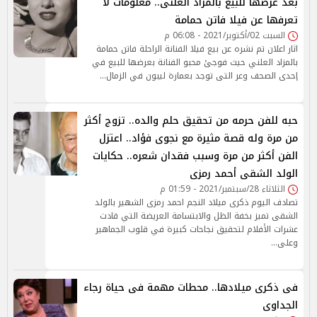
بعد عرضها للبيع بالمزاد العلنى.. معلومات لا
تعرفها عن فيلا فاتن حمامة
السبت 02/أكتوبر/2021 - 06:08 م
اثار اعلان تم نشره عن بيع فيلا الفنانة الراحلة فاتن حمامة
بالمزاد العلني حيث فوجئ محبو الفنانة بعرضها للبيع في
إحدى الصحف وعر التى توجد بعمارة ليبون في الزمال…
حبه للفن حرمه من تحقيق حلم والده.. تزوج أكثر
من مرة وله قصة مثيرة مع نجوى فؤاد.. اعتزل
الفن أكثر من مرة وسبب فقدان شعره.. حكايات
الولد الشقى أحمد رمزى
الثلاثاء 28/سبتمبر/2021 - 01:59 م
تصادف اليوم ذكرى ميلاد النجم احمد رمزى الشهير بالولد
الشقى تميز بخفة الظل والابتسامة العريضة التي قادت
عشرات الأفلام لتحقيق نجاحات كبيرة في قلوب الجماهير
وعلى…
فى ذكرى ميلادها.. محطات مهمة فى حياة رجاء
الجداوى