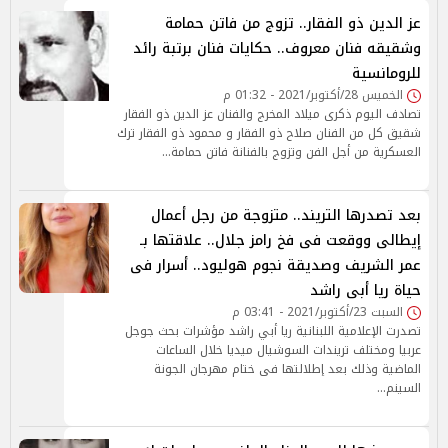
عز الدين ذو الفقار.. تزوج من فاتن حمامة
وشقيقه فنان معروف.. حكايات فنان برتبة رائد
للرومانسية
الخميس 28/أكتوبر/2021 - 01:32 م
تصادف اليوم ذكرى ميلاد المخرج والفنان عز الدين ذو الفقار
شقيق كل من الفنان صلاح ذو الفقار و محمود ذو الفقار ترك
العسكرية من أجل الفن وتزوج بالفنانة فاتن حمامة…
بعد تصدرها التريند.. متزوجة من رجل أعمال
إيطالى ووقعت فى فخ رامز جلال.. علاقتها بـ
عمر الشريف وصديقة نجوم هوليود.. أسرار فى
حياة ريا أبى راشد
السبت 23/أكتوبر/2021 - 03:41 م
تصدرت الإعلامية اللبنانية ريا أبي راشد مؤشرات بحث جوجل
عربيا ومختلف تريندات السوشيال ميديا خلال الساعات
الماضية وذلك بعد إطلالتها فى ختام مهرجان الجونة
السينم…