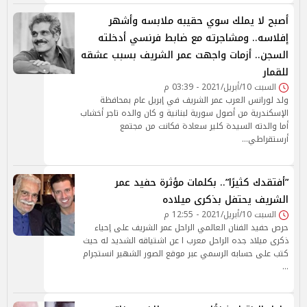
أصبح لا يملك سوي حقيبه ملابسه وأشهر
إفلاسه.. ومشاجرته مع ضابط فرنسي أدخلته
السجن.. أزمات واجهت عمر الشريف بسبب عشقه
للقمار
السبت 10/أبريل/2021 - 03:39 م
ولد لورانس العرب عمر الشريف في إبريل عام بمحافظة
الإسكندرية من أصول سورية لبنانية و كان والده تاجر أخشاب
أما والدته السيدة كلير سعادة فكانت من مجتمع
أرستقراطي…
”أفتقدك كثيرًا”.. بكلمات مؤثرة حفيد عمر
الشريف يحتفل بذكرى ميلاده
السبت 10/أبريل/2021 - 12:55 م
حرص حفيد الفنان العالمي الراحل عمر الشريف على إحياء
ذكرى ميلاد جده الراحل معرب ا عن اشتياقه الشديد له حيث
كتب على حسابه الرسمي عبر موقع الصور الشهير انستجرام
…