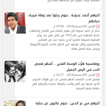
السينما، يرصد الموجز أبرز محطاتها فيما يلي
آخرهم أحمد عدوية.. نجوم رحلوا بعد وفاة شريك
حياتهم
الإثنين 30/ديسمبر/2024 - 07:06 م
يذكر أن أحمد عدوية كان يقوم بالغناء في الأفراح والحفلات
جاءته الشهرة في عام 1972 من خلال حفل عيد زواج
المطربة (شريفة فاضل) الذي حضره عدد من الفنانين
والصحفيين وكان موجود في الحفل صاحب كازينو (الأريزونا)
وعرض عليه العمل هناك.
رومانسية هزّت الوسط الفني .. أشهر قصص
الحب في الزمن الجميل
الإثنين 09/ديسمبر/2024 - 02:37 م
قصص الحب، اكتشف أشهر قصص حب بين هؤلاء النجوم
الذين مزجوا بين الفن والحب بطريقة ساحرة وأبرزهم فاتن
حمامة وعمر الشريف
آخرهم مي عز الدين.. نجوم غائبون عن جنازة