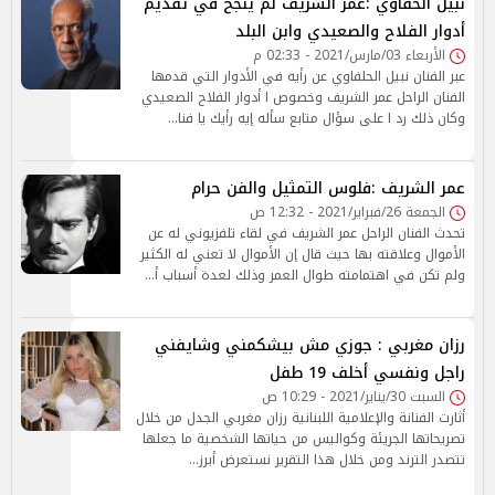
نبيل الحفاوي :عمر الشريف لم ينجح في تقديم
أدوار الفلاح والصعيدي وابن البلد
الأربعاء 03/مارس/2021 - 02:33 م
عبر الفنان نبيل الحلفاوي عن رأيه في الأدوار التي قدمها
الفنان الراحل عمر الشريف وخصوص ا أدوار الفلاح الصعيدي
وكان ذلك رد ا على سؤال متابع سأله إيه رأيك يا فنا…
عمر الشريف :فلوس التمثيل والفن حرام
الجمعة 26/فبراير/2021 - 12:32 ص
تحدث الفنان الراحل عمر الشريف في لقاء تلفزيوني له عن
الأموال وعلاقته بها حيث قال إن الأموال لا تعني له الكثير
ولم تكن في اهتمامته طوال العمر وذلك لعدة أسباب أ…
رزان مغربي : جوزي مش بيشكمني وشايفني
راجل ونفسي أخلف 19 طفل
السبت 30/يناير/2021 - 10:29 ص
أثارت الفنانة والإعلامية اللبنانية رزان مغربي الجدل من خلال
تصريحاتها الجريئة وكواليس من حياتها الشخصية ما جعلها
تتصدر الترند ومن خلال هذا التقرير نستعرض أبرز…