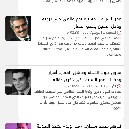
لاشين بأداء عمر الشريف الفريد موضح ا أنه لم ير ممثلا…
عمر الشريف.. مسيرة نجم عالمي خسر ثروته
ودخل السجن بسبب القمار
الجمعة 12/يوليو/2024 - 02:38 م
النجم العالمي عمر الشريف الذي بدأت رحلته من مدينة
الإسكندرية سطر اسمه بأحرف من ذهب في تاريخ السينما
العالمية هذه المقالة تسلط الضوء على محطات حياته
وإنجازاته …
سارق قلوب النساء وعاشق القمار.. أسرار
وحكايات عمر الشريف في ذكرى وفاته
الأربعاء 10/يوليو/2024 - 10:20 ص
يصادف اليوم ذكرى وفاة النجم العالمي عمر الشريف الملقب
بـ لورانس العرب عمر الشريف الذي اسمه الحقيقي هو
ميشيل ديمتري شلهوب فقد كان فنانا مميز ا عرف بأدائه
القوي…
آخرهم محمد رمضان.. «مد الإيد» يهدد العلاقة