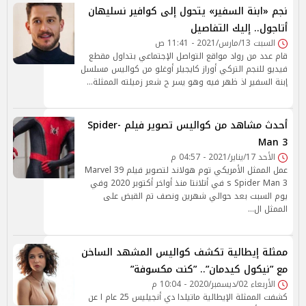
نجم «ابنة السفير» يتحول إلى كوافير نسليهان
أتاجول.. إليك التفاصيل
السبت 13/مارس/2021 - 11:41 ص
قام عدد من رواد مواقع التواصل الإجتماعي بتداول مقطع
فيديو للنجم التركي أوراز كايجيلر أوغلو من كواليس مسلسل
إبنة السفير اذ ظهر فيه وهو يسر ح شعر زميلته الممثلة…
أحدث مشاهد من كواليس تصوير فيلم Spider-
Man 3
الأحد 17/يناير/2021 - 04:57 م
عمل الممثل الأمريكي توم هولاند لتصوير فيلم Marvel 39
s Spider Man 3 في أتلانتا منذ أواخر أكتوبر 2020 وفي
يوم السبت بعد حوالي شهرين ونصف تم القبض على
الممثل ال…
ممثلة إيطالية تكشف كواليس المشهد الساخن
مع ”نيكول كيدمان”.. ”كنت مكسوفة”
الأربعاء 02/ديسمبر/2020 - 10:04 م
كشفت الممثلة الإيطالية ماتيلدا دي أنجيليس 25 عام ا عن