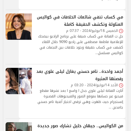
مي كساب تنفي شائعات الخلافات في كواليس
العتاولة وتكشف الحقيقة كاملة
الخميس 18/يوليو/2024 - 07:37 م
حل ت الفنانة مي كساب ضيفة على برنامج الراديو بيضحك
للإعلامية فاطمة مصطفى على راديو 9090 خلال اللقاء
كشفت مي كساب حقيقة وجود خلافات بين النجمات في
كواليس مسلسل…
أجمد واحدة.. تامر حسني يغازل ليلى علوي بعد
رقصتها المثيرة
الأحد 14/يوليو/2024 - 03:20 م
أثارت الفنانة ليلى علوي جدل ا واسع ا بعد نشرها مقطع
فيديو عبر حسابها بموقع الصور والفيديوهات القصيرة
إنستجرام حيث ظهرت وهي ترقص اختيار أغنية تامر حسني
جامدين …
من الكواليس.. جيهان خليل تشارك صور جديدة