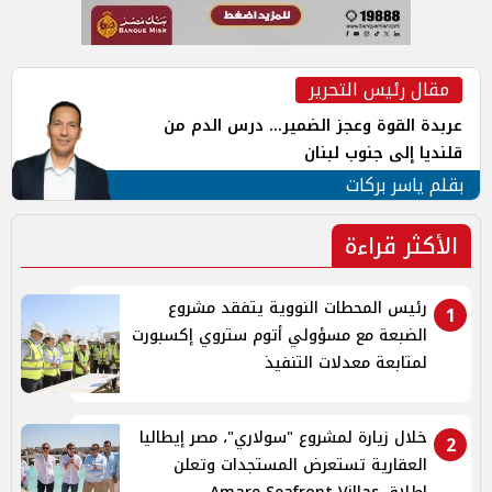
مقال رئيس التحرير
عربدة القوة وعجز الضمير... درس الدم من
قلنديا إلى جنوب لبنان
بقلم ياسر بركات
الأكثر قراءة
رئيس المحطات النووية يتفقد مشروع
1
الضبعة مع مسؤولي أتوم ستروي إكسبورت
لمتابعة معدلات التنفيذ
خلال زيارة لمشروع "سولاري"، مصر إيطاليا
2
العقارية تستعرض المستجدات وتعلن