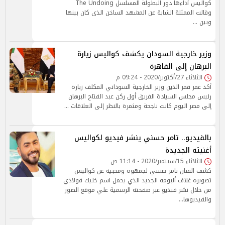
كواليس أداءها دور البطولة المسلسل The Undoing
وقالت الممثلة الشابة عن المشهد الساخن الذى كان بينها
وبين …
وزير خارجية السودان يكشف كواليس زيارة
البرهان إلى القاهرة
الثلاثاء 27/أكتوبر/2020 - 09:24 م
أكد عمر قمر الدين وزير الخارجية السوداني المكلف زيارة
رئيس مجلس السيادة الفريق أول ركن عبد الفتاح البرهان
إلى مصر اليوم كانت ناجحة ومثمرة بالنظر إلى العلاقات …
بالفيديو.. تامر حسني ينشر فيديو لكواليس
أغنيته الجديدة
الثلاثاء 15/سبتمبر/2020 - 11:14 ص
كشف الفنان تامر حسني لجمهوه ومحبيه عن كواليس
تصويره غلاف ألبومه الجديد الذي يحمل اسم خليك فولاذي
من خلال نشر فيديو عبر صفحته الرسمية علي موقع الصور
والفيديوها…