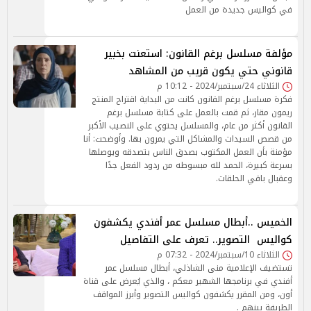
في كواليس جديدة من العمل
مؤلفة مسلسل برغم القانون: استعنت بخبير
قانوني حتي يكون قريب من المشاهد
الثلاثاء 24/سبتمبر/2024 - 10:12 م
فكرة مسلسل برغم القانون كانت من البداية اقتراح المنتج
ريمون مقار، ثم قمت بالعمل على كتابة مسلسل برغم
القانون أكثر من عام، والمسلسل يحتوي على النصيب الأكبر
من قصص السيدات والمشاكل التي يمرون بها. وأوضحت: أنا
مؤمنة بأن العمل المكتوب بصدق الناس بتصدقه ويوصلها
بسرعة كبيرة، الحمد لله مبسوطه من ردود الفعل جدًا
وعقبال باقي الحلقات.
الخميس ..أبطال مسلسل عمر أفندي يكشفون
كواليس التصوير.. تعرف على التفاصيل
الثلاثاء 10/سبتمبر/2024 - 07:32 م
تستضيف الإعلامية منى الشاذلي، أبطال مسلسل عمر
أفندي في برنامجها الشهير معكم ، والذي يُعرض على قناة
أون، ومن المقرر يكشفون كواليس التصوير وأبرز المواقف
الطريفة بينهم .