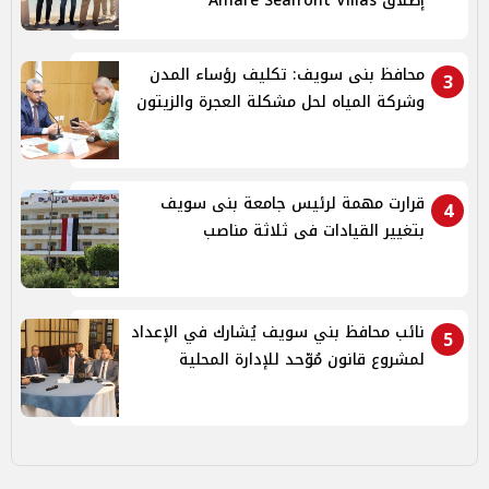
إطلاق Amare Seafront Villas
محافظ بنى سويف: تكليف رؤساء المدن
3
وشركة المياه لحل مشكلة العجرة والزيتون
قرارت مهمة لرئيس جامعة بنى سويف
4
بتغيير القيادات فى ثلاثة مناصب
نائب محافظ بني سويف يُشارك في الإعداد
5
لمشروع قانون مُوّحد للإدارة المحلية