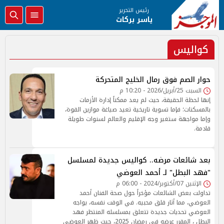
رئيس التحرير
ياسر بركات
كواليس
حوار الصم فوق رمال الخليج المتحركة
السبت 25/أبريل/2026 - 10:20 م
إنها لحظة الحقيقة، حيث لم يعد ممكناً إدارة الأزمات
بالمسكنات؛ فإما تسوية تاريخية تعيد صياغة موازين القوة،
وإما مواجهة ستغير وجه الإقليم والعالم لسنوات طويلة
قادمة.
بعد شائعات مرضه.. كواليس جديدة لمسلسل
"فهد البطل" لـ أحمد العوضي
الإثنين 07/أكتوبر/2024 - 06:00 م
تداولت بعض الشائعات مؤخراً حول صحة الفنان أحمد
العوضي، مما أثار قلق محبيه. في الوقت نفسه، يواجه
العوضي تحديات جديدة تتعلق بمسلسله المنتظر فهد
البطل ، المقرر عرضه في رمضان 2025، حيث ظهر العوضي