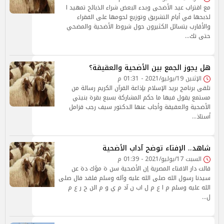
مع اقتراب عيد الأضحى وبدء البعض شراء الذبائح تمهيد ا
لذبحها في أيام التشريق وتوزيع لحومها على الفقراء
والأقارب يتسائل الكثيرون حول شروط الأضحية والمضحي
حتى تك…
هل يجوز الجمع بين الأضحية والعقيقة؟
الإثنين 19/يوليو/2021 - 01:31 م
تلقى برنامج بريد الإسلام بإذاعة القرآن الكريم رسالة من
مستمع يقول فيها ما حكم المشاركة بسبع بقرة بنيتي
الأضحية والعقيقة وأجاب عنها الدكتور سيف رجب قزامل
أستاذ…
شاهد.. الإفتاء توضح آداب الأضحية
السبت 17/يوليو/2021 - 01:39 م
قالت دار الافتاء المصرية إن الأضحية سن ة مؤك دة عن
سيدنا رسول الله صلى الله عليه وآله وسلم فلقد قال صلى
الله عليه وسلم م ا ع م ل اب ن آد م ي و م الن ح ر ع م
ل…