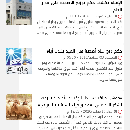
الإفتاء تكشف حكم توزيع الأضحية على مدار
العام
الثلاثاء 17/نوفمبر/2020 - 11:19 م
أكد الدكتور محمود شلبي أمين لجنة الفتوى بدارالإفتاء إن
ذبح الأضحية له موعد يبدأ من بعد صلاة عيد الأضحى إلى
مغرب آخر أيام التشريق أما توزيع لحومها فممتد على مد…
حكم ذبح شاة أضحية قبل العيد بثلاث أيام
الخميس 03/سبتمبر/2020 - 06:30 م
ورد سؤال لدار الإفتاء مفاده اشتريت شاة للأضحية وقبل
حلول عيد الأضحى بثلاثة أيام أكلت فوق طاقتها وأشرفت
على الموت فقمت بذبحها خوف ا من نفوقها وقمت
بتوزيعها على…
«موشن جرافيك».. دار الإفتاء: الأضحية شرعت
لشكر الله على نعمه وإحياءً لسنة نبينا إبراهيم‎
الأربعاء 29/يوليو/2020 - 12:03 م
أنتجت وحدة الرسوم المتحركة بدار الإفتاء المصرية فيديو
موشن جرافك وذلك لتوضح فيه أن الأضحية ش ر عت لشكر
الله جل جلاله ع ل ى ن عم ه الكثيرة ولإحياء س نة سيدنا