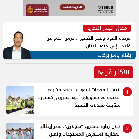
مقال رئيس التحرير
عربدة القوة وعجز الضمير... درس الدم من
قلنديا إلى جنوب لبنان
بقلم ياسر بركات
الأكثر قراءة
رئيس المحطات النووية يتفقد مشروع
1
الضبعة مع مسؤولي أتوم ستروي إكسبورت
لمتابعة معدلات التنفيذ
خلال زيارة لمشروع "سولاري"، مصر إيطاليا
2
العقارية تستعرض المستجدات وتعلن