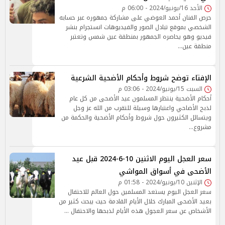
الأحد 16/يونيو/2024 - 06:00 م
حرص الفنان أحمد العوضي على مشاركة جمهوره عبر حسابه
الشخصي بموقع تبادل الصور والفيديوهات انستجرام بنشر
فيديو وهو يحاصره الجمهور بمنطقة عين شمس وتعتبر
منطقة عين…
الإفتاء توضح شروط وأحكام الأضحية الشرعية
السبت 15/يونيو/2024 - 03:06 م
أحكام الأضحية ينتظر المسلمون عيد الأضحى من كل عام
لذبح الأضاحي واعتبارها وسيلة للتقرب من الله عز وجل
ويتسائل الكثيرون حول شروط وأحكام الأضحية والحكمة من
مشروع…
سعر العجل اليوم الاثنين 10-6-2024 قبل عيد
الأضحى في أسواق المواشي
الإثنين 10/يونيو/2024 - 01:58 م
سعر العجل اليوم يستعد المسلمين حول العالم للاحتفال
بعيد الأضحى المبارك خلال الأيام القادمة حيث يبحث كثير من
الأشخاص عن سعر العجول هذه الأيام لذبحها والاحتفال …