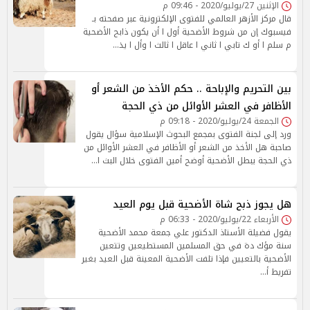
الإثنين 27/يوليو/2020 - 09:46 م
قال مركز الأزهر العالمي للفتوى الإلكترونية عبر صفحته بـ
فيسبوك إن من شروط الأضحية أول ا أن يكون ذابح الأضحية
م سلم ا أو ك تابي ا ثاني ا عاقل ا ثالث ا وأل ا يذ…
بين التحريم والإباحة .. حكم الأخذ من الشعر أو
الأظافر في العشر الأوائل من ذي الحجة
الجمعة 24/يوليو/2020 - 09:18 م
ورد إلى لجنة الفتوى بمجمع البحوث الإسلامية سؤال يقول
صاحبة هل الأخذ من الشعر أو الأظافر في العشر الأوائل من
ذي الحجة يبطل الأضحية أوضح أمين الفتوى خلال البث ا…
هل يجوز ذبح شاة الأضحية قبل يوم العيد
الأربعاء 22/يوليو/2020 - 06:33 م
يقول فضيلة الأستاذ الدكتور علي جمعة محمد الأضحية
سنة مؤك دة في حق المسلمين المستطيعين وتتعين
الأضحية بالتعيين فإذا تلفت الأضحية المعينة قبل العيد بغير
تفريط أ…