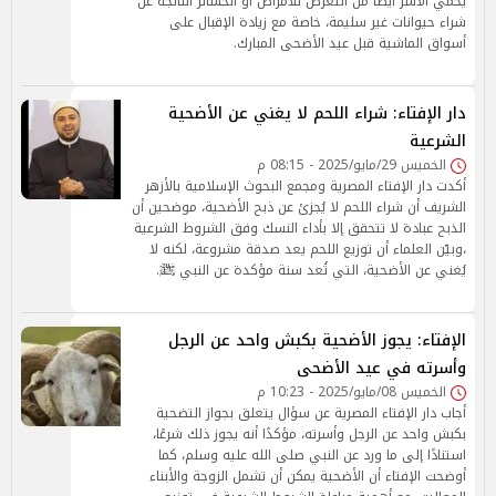
يحمي الأسر أيضًا من التعرض للأمراض أو الخسائر الناتجة عن
شراء حيوانات غير سليمة، خاصة مع زيادة الإقبال على
أسواق الماشية قبل عيد الأضحى المبارك.
دار الإفتاء: شراء اللحم لا يغني عن الأضحية
الشرعية
الخميس 29/مايو/2025 - 08:15 م
أكدت دار الإفتاء المصرية ومجمع البحوث الإسلامية بالأزهر
الشريف أن شراء اللحم لا يُجزئ عن ذبح الأضحية، موضحين أن
الذبح عبادة لا تتحقق إلا بأداء النسك وفق الشروط الشرعية
،وبيّن العلماء أن توزيع اللحم يعد صدقة مشروعة، لكنه لا
يُغني عن الأضحية، التي تُعد سنة مؤكدة عن النبي ﷺ.
الإفتاء: يجوز الأضحية بكبش واحد عن الرجل
وأسرته في عيد الأضحى
الخميس 08/مايو/2025 - 10:23 م
أجاب دار الإفتاء المصرية عن سؤال يتعلق بجواز التضحية
بكبش واحد عن الرجل وأسرته، مؤكدًا أنه يجوز ذلك شرعًا،
استنادًا إلى ما ورد عن النبي صلى الله عليه وسلم، كما
أوضحت الإفتاء أن الأضحية يمكن أن تشمل الزوجة والأبناء