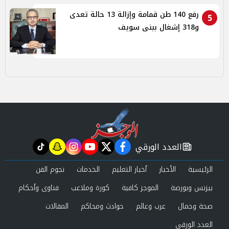
رفع 140 طن قمامة وإزالة 13 حالة تعدى
5
و318 إشغال ببنى سويف
العدد الورقي
tiktok
snapchat
instagram
youtube
twitter
facebook
newspaper
الرئيسية
الأخبار
أخبار التعليم
الخدمات
نجوم الفن
بيزنس وبورصة
الموجز كافية
كورة وملاعب
فتاوى وأحكام
صحة وجمال
عرب وعالم
حوادث ومحاكم
المقالات
العدد الورقي