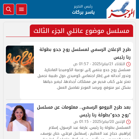
رئيس التحرير
ياسر بركات
مسلسل موضوع عائلي الجزء الثالث
طرح الإعلان الرسمي لمسلسل روح جدو بطولة
رنا رئيس
الثلاثاء 21/يناير/2025 - 01:57 ص
مسلسل روح جدو ينتمي إلى نوعية الكوميديا الفانتازيا،
وتدور أحداثه في إطار اجتماعي كوميدي حول طبيبة تجميل
تعثر على كتاب قديم من ممتلكات أجدادها، ليغير حياتها
بشكل غير متوقع، ويرصد الموجز تفاصيل العمل.
بعد طرح البرومو الرسمي.. معلومات عن مسلسل
"روح جدو"بطولة رنا رئيس
الإثنين 20/يناير/2025 - 01:15 ص
المسلسل بطولة رنا رئيس، عارفة عبد الرسول، إسلام
إبراهيم، حجاج عبد العظيم ، إسماعيل فرغلي، حنان يوسف،