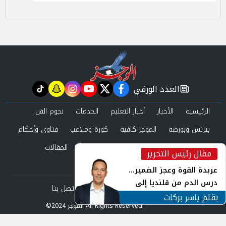
العدد الورقي
tiktok
snapchat
instagram
youtube
twitter
facebook
newspaper
الرئيسية
الأخبار
أخبار التعليم
الخدمات
نجوم الفن
بيزنس وبورصة
الموجز كافية
كورة وملاعب
فتاوى وأحكام
صحة وجمال
عرب وعالم
حوادث ومحاكم
المقالات
مقال رئيس التحرير
inst
العدد الورقي
عربدة القوة وعجز الضمير...
درس الدم من قلنديا إلى
من نحن
سياسة الخصوصية
اتصل بنا
جنوب لبنان
بقلم ياسر بركات
©2024 الموجز All Rights Reserved.
Powered by