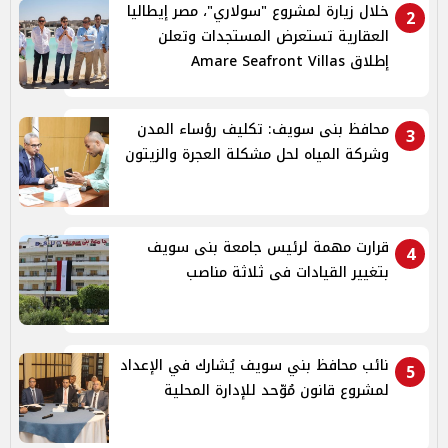
خلال زيارة لمشروع "سولاري"، مصر إيطاليا
2
العقارية تستعرض المستجدات وتعلن
إطلاق Amare Seafront Villas
محافظ بنى سويف: تكليف رؤساء المدن
3
وشركة المياه لحل مشكلة العجرة والزيتون
قرارت مهمة لرئيس جامعة بنى سويف
4
بتغيير القيادات فى ثلاثة مناصب
نائب محافظ بني سويف يُشارك في الإعداد
5
لمشروع قانون مُوّحد للإدارة المحلية