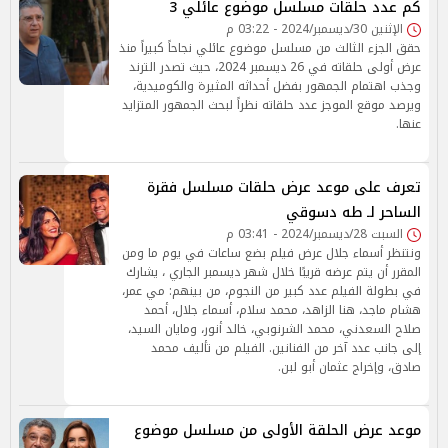
كم عدد حلقات مسلسل موضوع عائلي 3
الإثنين 30/ديسمبر/2024 - 03:22 م
حقق الجزء الثالث من مسلسل موضوع عائلي نجاحاً كبيراً منذ
عرض أولى حلقاته في 26 ديسمبر 2024، حيث تصدر الترند
وجذب اهتمام الجمهور بفضل أحداثه المثيرة والكوميدية،
ويرصد موقع الموجز عدد حلقاته نظراً لبحث الجمهور المتزايد
عنها.
تعرف على موعد عرض حلقات مسلسل فقرة
الساحر لـ طه دسوقي
السبت 28/ديسمبر/2024 - 03:41 م
ونتنظر أسماء جلال عرض فيلم بضع ساعات في يوم ما ومن
المقرر أن يتم عرضه قريبًا خلال شهر ديسمبر الجاري ، يشارك
في بطولة الفيلم عدد كبير من النجوم، من بينهم: مي عمر،
هشام ماجد، هنا الزاهد، محمد سلام، أسماء جلال، أحمد
صلاح السعدني، محمد الشرنوبي، خالد أنور، ومايان السيد،
إلى جانب عدد آخر من الفنانين. الفيلم من تأليف محمد
صادق، وإخراج عثمان أبو لبن.
موعد عرض الحلقة الأولى من مسلسل موضوع