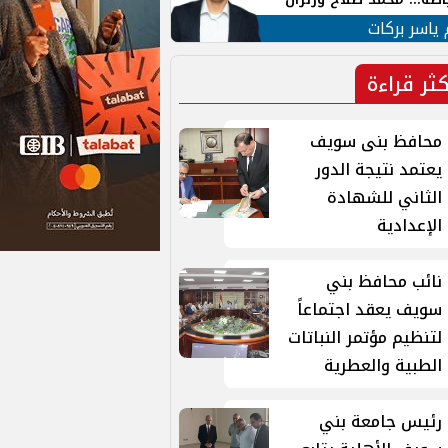
ية في الشارع التركي
 ياسر بركات
كثر قراءة
محافظ بنى سويف
يعتمد نتيجة الدور
الثاني للشهادة
الإعدادية
نائب محافظ بني
سويف يعقد اجتماعاً
لتنظيم مؤتمر النباتات
الطبية والعطرية
رئيس جامعة بني