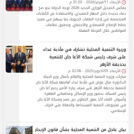
الأربعاء 11/فبراير/2026 - 01:03 م
يعكس التعديل الوزاري الجديد 2026 توجه الدولة نحو ضخ
دماء جديدة داخل الجهاز التنفيذي، والاستفادة من الكفاءات
المتخصصة في إدارة الملفات الحيوية، بما يسهم في تنفيذ
خطط الإصلاح الاقتصادي والاجتماي، وتحقيق تطلعات
المواطنين خلال المرحلة المقبلة.
وزيرة التنمية المحلية تشارك في مأدبة غداء
على شرف رئيس شبكة الآغا خان للتنمية
بحديقة الأزهر
الأربعاء 01/أكتوبر/2025 - 02:08 م
شاركت وزيرة التنمية المحلية والقائم بأعمال وزير البيئة
الدكتورة منال عوض في مأدبة غداء أقامتها شبكة الآغا خان
للتنمية بحديقة الأزهر على شرف زيارة الأمير رحيم آغا خان
رئيس الشبكة، بحضور وزير الإسكان ومحافظي القاهرة
وأسوان. اللقاء أكد عمق التعاون بين مصر وشبكة الآغا خان
في مشروعات التنمية المستدامة والحفاظ على التراث
الإسلامي،
بيان عاجل من التنمية المحلية بشأن قانون الإيجار