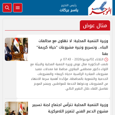
رئيس التحرير
ياسر بركات
منال عوض
وزيرة التنمية المحلية: لا تهاون مع مخالفات
البناء.. وتسريع وتيرة مشروعات "حياة كريمة"
بقنا
الثلاثاء 02/يونيو/2026 - 07:43 م
تابعت الدكتورة منال عوض وزيرة التنمية المحلية والبيئة مع
اللواء دكتور مصطفى الببلاوي محافظ قنا معدلات تنفيذ
مشروعات المبادرة الرئاسية «حياة كريمة» والمشروعات
الخدمية والتنموية بالمحافظة، مؤكدة أهمية سرعة الانتهاء
من المشروعات ودخولها الخدمة للمواطنين، وينشر الموجز
تفاصيل اللقاء خلال التقرير التالي.
وزيرة التنمية المحلية تترأس اجتماع لجنة تسيير
مشروع الدعم الفني لتعزيز اللامركزية