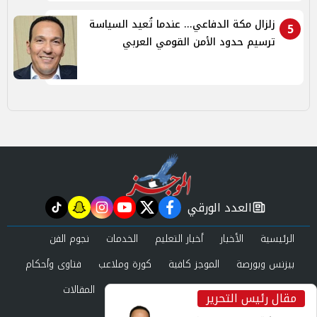
زلزال مكة الدفاعي... عندما تُعيد السياسة
5
ترسيم حدود الأمن القومي العربي
العدد الورقي
tiktok
snapchat
instagram
youtube
twitter
facebook
newspaper
الرئيسية
الأخبار
أخبار التعليم
الخدمات
نجوم الفن
بيزنس وبورصة
الموجز كافية
كورة وملاعب
فتاوى وأحكام
صحة وجمال
عرب وعالم
حوادث ومحاكم
المقالات
مقال رئيس التحرير
inst
العدد الورقي