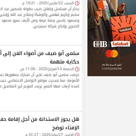
السبت 22/مارس/2025 - 10:21 م
يذكر أن مسلسل وتقابل حبيب بطولة ياسمين عبد العز
سليم وكريم فهمي وأنوشكا وصلاح عبد الله وإنج
ومحمود ياسين ومنة عرفة ومن تأليف عمرو محمود ي
الخبيري وإنتاج شركة سينرجي.
سلمى أبو ضيف من أضواء الفن إلى أم
حكاية ملهمة
الجمعة 14/فبراير/2025 - 11:38 ص
حرصت سلمى أبو ضيف على أن تشارك جمهورها بتجر
الأمومة، مما تصدرت مواقع التواصل الاجتماعي حيث
لعدة أزمات منها التنمر، يرصد الموجز أبرز التفاصيل ف
هل يجوز الاستدانة من أجل إقامة حف
الإفتاء توضح
الإثنين 27/يناير/2025 - 01:27 م