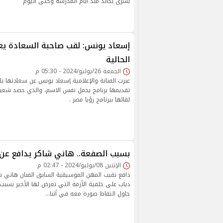
بشرى بخالد منذ أيام المدرسة وحتى اليوم
إسعاد يونس: لقب صاحبة السعادة 
الحالية
الجمعة 26/يوليو/2024 - 05:30 م
عبرت الفنانة والإعلامية إسعاد يونس عن سعادتها ب
تقديمها برنامج يحمل نفس الاسم، والذي حصد شعبي
لقائها ببرنامج رؤيا مصر .
بسبب الصفعة.. هاني شاكر يدافع عن 
الإثنين 08/يوليو/2024 - 02:47 م
دافع نقيب المهن الموسيقية السابق الفنان هاني ش
دياب على خلفية الأزمة التي تعرض لها الأخير بسب
حاول التقاط صورة معه في أثنا…