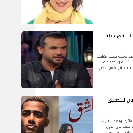
زمات في حياة
عرضه لوعكة صحية مفاجئة،
 أثار قلق جمهوره،
ليصبح زين ضمن الأكثر
ان للتحقيق
مائية وتصدر التريندات
مد سعد في الدول
تذاكر والتحقيق مه