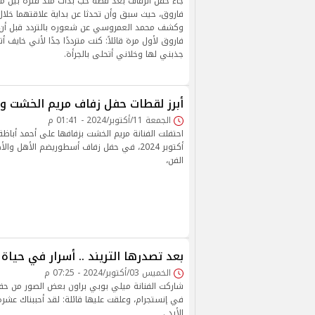
جاء حفل الزفاف بعد قصة حب بدأت منذ فترة بين
فاروق، حيث سبق وأن تحدثا عن بداية علاقتهما خلال
وكشف محمد العمروسي عن شعوره بالتردد قبل أن ي
فاروق لأول مرة قائلاً: كنت مترددًا جدًا لأني خايف 
جذبني لها وخلاني أتحلى بالجرأة.
أبرز لقطات حفل زفاف مريم الخشت وأ
الجمعة 11/أكتوبر/2024 - 01:41 م
أكتوبر 2024، في حفل زفاف أسطوريضم الأهل و
الفن،
بعد تصدرها التريند .. أسرار في حياة
الخميس 03/أكتوبر/2024 - 07:25 م
شاركت الفنانة ميلي بوبي براون بعض الصور من حف
في إنستجرام، وعلقت عليها قائلة: لقد أحببناك عشر
الأبد .