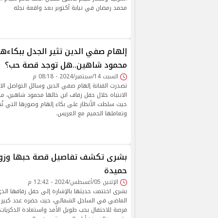
محمد رمضان في نيابة أكتوبر بعد واقعة نجله
إلهام صفي الدين تثير الجدل ببكاءه
محمود شاهين..هل توجد قصة حب؟
السبت 14/سبتمبر/2024 - 08:18 م
تصدرت الفنانة إلهام صفي الدين وسائل التواصل الا
الانتباه خلال حفل زفاف ابن خالها محمود شاهين، مد
حيث سلطت الأنظار على بكاء إلهام وصورها التي تُظ
وتعاملها الحميم مع العريس.
بشرى تكشف تفاصيل قصة حبها وزوا
حميدة
الإثنين 05/أغسطس/2024 - 12:42 م
الماضي في الساحل الشمالي، حيث حضره عدد كبير م
فرصة للاحتفال بحب طويل الأمد واستعادة الذكريات