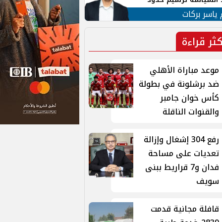
ن القومي العربي
 ياسر بركات
كثر قراءة
موعد مباراة الأهلي
ضد برشلونة في بطولة
كأس خوان جامبر
والقنوات الناقلة
رفع 304 إشغال وإزالة
تعديات على مساحة
فدان و7 قراريط ببنى
سويف
قافلة مجانية قدمت