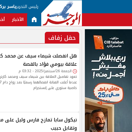
رئيس التحرير
ياسر برك
الأخبار
أخب
حفل زفاف
هل انفصلت شيماء سيف عن محمد كارتر
علاقة بيومي فؤاد بالقصة
الجمعة 26/سبتمبر/2025 - 03:32 م
تعود تفاصيل العلاقة بين شيماء سيف ومحمد كارتر إ
خاصية ستوري على إنستجرام
نيكول سابا تمازح فارس وليل على
وتقابل حبيب