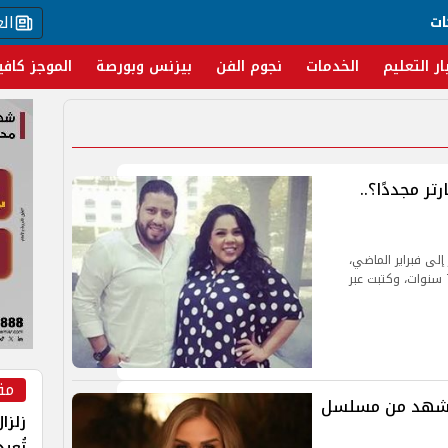
ال
ات
ار التعليم
الخدمات
نجوم الفن
بيزنس وبورصة
الموجز كافي
 مجددًا؟..
لى فبراير الماضي،
عندما أعلنت الفنانة انفصالهما رسميًا بعد زواج دام 7 سنوات، وكتبت عبر
مق
 مشهد من مسلسل
زلزا
تُعي