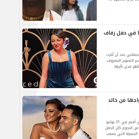
ا في حفل زفاف
جتماعي بعد أن أثارت
ير التصوير المعروف،
هِر مدى تأثرها
جها من خالد
بشرى اختتمت حديثها بالإشارة إلى حفل زفافها الذي أقيم في 31 يوليو
ن النجوم كان الحفل
 الجميلة التي جمعت