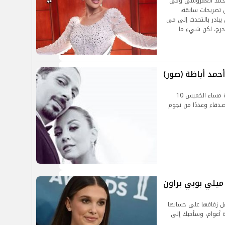
 محمد العمروسي ومي
 تصريحات سابقة،
بادر بالتحدث إلى مي
أتحرج، لكن شيء ما
حمد أباظة (صور)
احتفلت الفنانة مريم الخشت بزفافها على أحمد أباظة مساء الخميس 10
الأصدقاء وعددًا من نجوم
 ميلي بوبي براون
ل زفافها على حسابها
ة أعوام، وسأحبك إلى