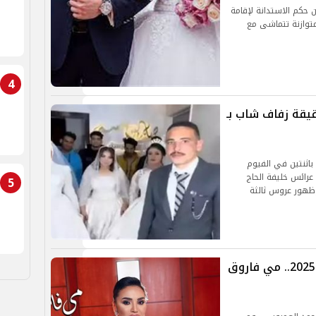
ن حكم الاستدانة لإقامة
توازنة تتماشى مع
4
قيقة زفاف شاب بـ
باثنتين في الفيوم
رائس خليفة الحاج
5
ظهور عروس ثالثة
بعد تصدرها التريند كأول عروس فى 2025.. مي فاروق