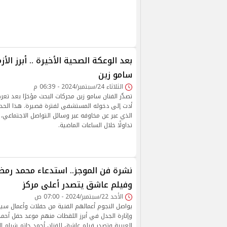
بعد الوعكة الصحية الأخيرة .. أبرز الأ
سامو زين
الثلاثاء 24/سبتمبر/2024 - 06:39 م
تصدَّر الفنان سامو زين محركات البحث مؤخرًا بعد ت
أدت إلى دخوله المستشفى لفترة قصيرة. هذا الحدث
الذي عبر عن مخاوفه عبر وسائل التواصل الاجتماعي، 
تداولًا خلال الساعات الماضية.
نشرة فن الموجز.. استدعاء محمد رمض
وفيلم عاشق يتصدر أعلى مركز
الأحد 22/سبتمبر/2024 - 07:00 ص
يواصل النجوم أعمالهم الفنية من حفلات وأعمال سين
وإثارة الجدل في أبرز اللقطات منهم موعد حفل أح
العربية وتصدر فيلم عاشق للفنان أحمد حاتم شبام ال