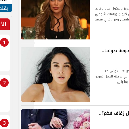
الأم
بقلم
يز ونيكول سابا وخالد
ي كيوان وبسنت شوقي
اسين ومن إخراج محمد
الأ
1
ومة صوفيا..
بتها الأولى مع
 مع مرحلة الحمل تعرض
2
يما يلي
ل زفاف فخم؟..
3