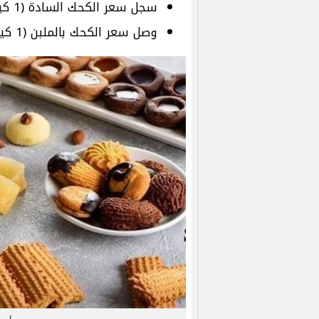
سجل سعر الكحك السادة (1 كيلو) نحو 170 جنيهًا.
وصل سعر الكحك بالملبن (1 كيلو) إلى 180 جنيهًا.