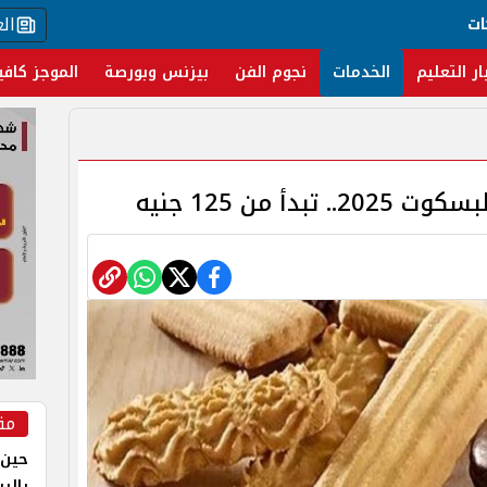
ال
ات
ار التعليم
الخدمات
نجوم الفن
بيزنس وبورصة
الموجز كافي
أ من 125 جنيه
مق
حين 
بالر