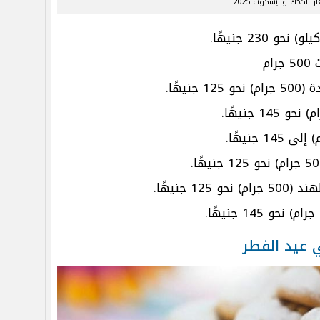
ر الكحك والبسكوت 2025
ام
يهًا.
1 جنيهًا.
 عيد الفطر