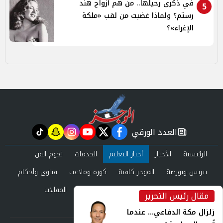
في ذكرى رحيلها.. من هم أزواج هند
5
رستم؟ ولماذا غضبت من لقب «ملكة
الإغراء»؟
العدد الورقي
tiktok
snapchat
instagram
youtube
twitter
facebook
newspaper
الرئيسية
الأخبار
أخبار التعليم
الخدمات
نجوم الفن
بيزنس وبورصة
الموجز كافية
كورة وملاعب
فتاوى وأحكام
صحة وجمال
عرب وعالم
حوادث ومحاكم
المقالات
مقال رئيس التحرير
inst
العدد الورقي
زلزال مكة الدفاعي... عندما