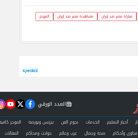
مباراة مصر ضد إيران
مشاهدة مصر ضد إيران
الموجز
العدد الورقي
m
utube
twitter
facebook
newspaper
ر
أخبار التعليم
الخدمات
نجوم الفن
بيزنس وبورصة
الموجز كافية
فتاوى وأحكام
صحة وجمال
عرب وعالم
حوادث ومحاكم
المقالات