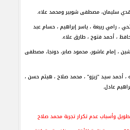
هدي سليمان، مصطفى شوبير ومحمد علاء.
 ، رامي ربيعة ، ياسر إبراهيم ، حسام عبد
افظ ، أحمد فتوح ، طارق علاء.
ين ، إمام عاشور، محمود صابر، دونجا، مصطفى
، أحمد سيد "زيزو" ، محمد صلاح ، هيثم حسن ،
راهيم عادل.
ويل وأسباب عدم تكرار تجربة محمد صلاح