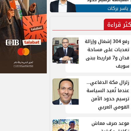
ن القومي العربي
 ياسر بركات
كثر قراءة
رفع 304 إشغال وإزالة
تعديات على مساحة
فدان و7 قراريط ببنى
سويف
زلزال مكة الدفاعي...
عندما تُعيد السياسة
ترسيم حدود الأمن
القومي العربي
موعد صرف معاش