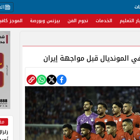
ال
ات
ار التعليم
الخدمات
نجوم الفن
بيزنس وبورصة
الموجز كافي
مق
زلزا
تُعي