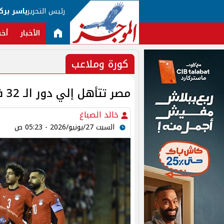
رئيس التحرير
ياسر برك
الأخبار
أخب
كورة وملاعب
مصر تتأهل إلي دور الـ 32 في المونديال قبل مواجهة إيران
خالد الصباغ
السبت 27/يونيو/2026 - 05:23 ص