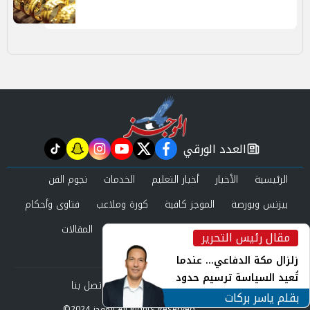
العدد الورقي
tiktok
snapchat
instagram
youtube
twitter
facebook
newspaper
الرئيسية
الأخبار
أخبار التعليم
الخدمات
نجوم الفن
بيزنس وبورصة
الموجز كافية
كورة وملاعب
فتاوى وأحكام
صحة وجمال
عرب وعالم
حوادث ومحاكم
المقالات
مقال رئيس التحرير
inst
العدد الورقي
زلزال مكة الدفاعي... عندما
تُعيد السياسة ترسيم حدود
من نحن
سياسة الخصوصية
اتصل بنا
الأمن القومي العربي
بقلم ياسر بركات
©2024 الموجز All Rights Reserved.