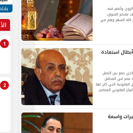
الأم
بقلم
لروح، وتُغفر فيه
اعف مشاعر الشوق،
م الله الشهر وهم في
الأ
1
أبطال استعادة
الذي جمع بين العمل
ة مصر في المحافل
2
ل القانونية التي كان لها
كر القانوني المعاصر.
مصر.. تغييرات واسعة