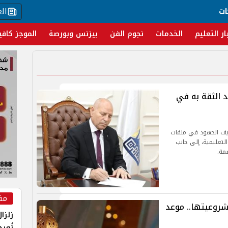
ال
ات
ار التعليم
الخدمات
نجوم الفن
بيزنس وبورصة
الموجز كافي
 الثقة به في
ثيف الجهود في ملفات
لتعليمية، إلى جانب
مة.
مق
تقبال شهر رمضان 2026 ومشروعيتها.. موعد
زلزا
تُعي