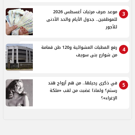
موعد صرف مرتبات أغسطس 2026
3
للموظفين.. جدول الأيام والحد الأدنى
للأجور
رفع المطبات العشوائية و120 طن قمامة
4
من شوارع بنى سويف
في ذكرى رحيلها.. من هم أزواج هند
5
رستم؟ ولماذا غضبت من لقب «ملكة
الإغراء»؟