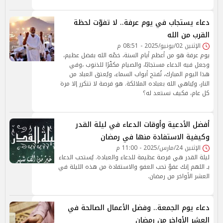
دعاء يستجاب في يوم عرفة.. لا تفوّت لحظة
القرب من الله
الإثنين 02/يونيو/2025 - 08:51 م
يوم عرفة هو من أعظم أيام السنة، خصّه الله بفضل عظيم،
وجعل فيه الدعاء مستجابًا، والصيام مكفّرًا للذنوب ،وفي
هذا اليوم المبارك، تُفتح أبواب السماء، ويُعتق العباد من
النار، ويُباهي الله بعباده الملائكة. هو فرصة لا تتكرر إلا مرة
كل عام، فكيف نستعد له؟
أفضل الأدعية وأوقات الدعاء في ليلة القدر
وكيفية الاستفادة منها في رمضان
الإثنين 24/مارس/2025 - 11:00 م
ليلة القدر هي فرصة عظيمة للدعاء والعبادة. يُستحب الدعاء
بـ اللهم إنك عفوٌ تحب العفو والاستفادة من هذه الليلة في
العشر الأواخر من رمضان.
دعاء يوم الجمعة.. وفضل الأعمال الصالحة في
العشر الأواخر من رمضان