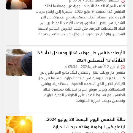
الخميس 08/مايو/2025 - 09:01 م
أعلنت الهيئة العامة للأرصاد الجوية عن توقعاتها لحالة
الطقس غدًا الجمعة، 9 مايو 2025، مشيرة إلى ارتفاع درجات
الحرارة على معظم أنحاء الجمهورية، مع تحذيرات من الحر
الشديد في بعض المناطق. ودعت الأرصاد المواطنين إلى
اتخاذ الاحتياطات اللازمة، مثل تجنب التعرض المباشر لأشعة
الشمس، والإكثار من شرب السوائل، وارتداء ملابس خفيفة.
الأرصاد: طقس حار ورطب نهارًا ومعتدل ليلًا غدًا
الثلاثاء 13 أغسطس 2024
الإثنين 12/أغسطس/2024 - 05:34 م
طقس حار ورطب نهارًا ومعتدل ليلًا.. يتابع المواطنون عن
كثب التغيرات اليومية في درجات الحرارة، لا سيما في ظل
الارتفاع الكبير الذي تشهده القاهرة، الإسكندرية، وباقي
المحافظات. ويوفر موقع الموجز تحديثات مستمرة لحالة
الطقس، مع تسليط الضوء على الظواهر الجوية البارزة
وتفاصيل درجات الحرارة المتوقعة
حالة الطقس اليوم الجمعة 28 يونيو 2024..
ارتفاع في الرطوبة وهذه درجات الحرارة