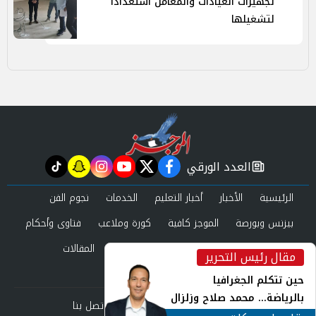
تجهيزات العيادات والمعامل استعدادًا
لتشغيلها
العدد الورقي
tiktok
snapchat
instagram
youtube
twitter
facebook
newspaper
الرئيسية
الأخبار
أخبار التعليم
الخدمات
نجوم الفن
بيزنس وبورصة
الموجز كافية
كورة وملاعب
فتاوى وأحكام
صحة وجمال
عرب وعالم
حوادث ومحاكم
المقالات
مقال رئيس التحرير
inst
العدد الورقي
حين تتكلم الجغرافيا
بالرياضة... محمد صلاح وزلزال
من نحن
سياسة الخصوصية
اتصل بنا
الهوية في الشارع التركي