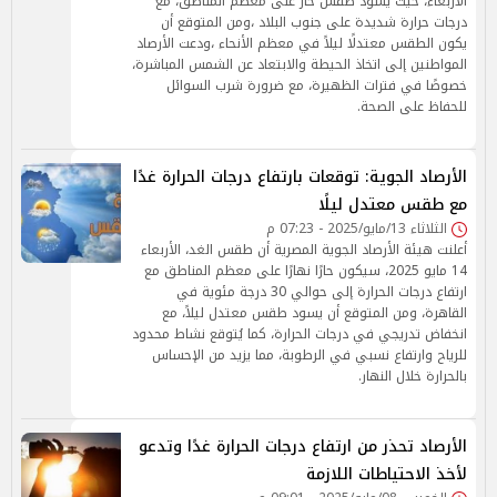
الأربعاء، حيث يسود طقس حار على معظم المناطق، مع
درجات حرارة شديدة على جنوب البلاد ،ومن المتوقع أن
يكون الطقس معتدلًا ليلاً في معظم الأنحاء ،ودعت الأرصاد
المواطنين إلى اتخاذ الحيطة والابتعاد عن الشمس المباشرة،
خصوصًا في فترات الظهيرة، مع ضرورة شرب السوائل
للحفاظ على الصحة.
الأرصاد الجوية: توقعات بارتفاع درجات الحرارة غدًا
مع طقس معتدل ليلًا
الثلاثاء 13/مايو/2025 - 07:23 م
أعلنت هيئة الأرصاد الجوية المصرية أن طقس الغد، الأربعاء
14 مايو 2025، سيكون حارًا نهارًا على معظم المناطق مع
ارتفاع درجات الحرارة إلى حوالي 30 درجة مئوية في
القاهرة، ومن المتوقع أن يسود طقس معتدل ليلاً، مع
انخفاض تدريجي في درجات الحرارة، كما يُتوقع نشاط محدود
للرياح وارتفاع نسبي في الرطوبة، مما يزيد من الإحساس
بالحرارة خلال النهار.
الأرصاد تحذر من ارتفاع درجات الحرارة غدًا وتدعو
لأخذ الاحتياطات اللازمة