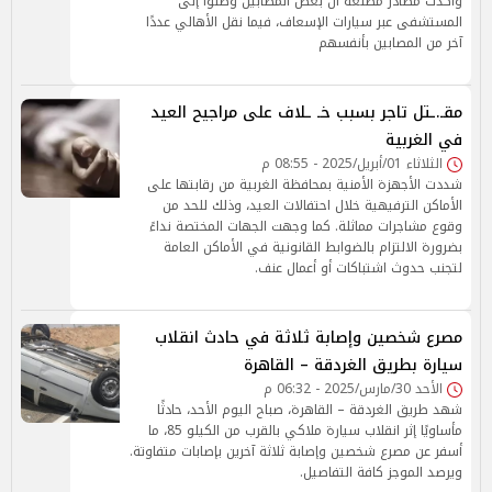
وأكدت مصادر مطلعة أن بعض المصابين وصلوا إلى
المستشفى عبر سيارات الإسعاف، فيما نقل الأهالي عددًا
آخر من المصابين بأنفسهم
مقـ.ـتل تاجر بسبب خـ ـلاف على مراجيح العيد
في الغربية
الثلاثاء 01/أبريل/2025 - 08:55 م
شددت الأجهزة الأمنية بمحافظة الغربية من رقابتها على
الأماكن الترفيهية خلال احتفالات العيد، وذلك للحد من
وقوع مشاجرات مماثلة. كما وجهت الجهات المختصة نداءً
بضرورة الالتزام بالضوابط القانونية في الأماكن العامة
لتجنب حدوث اشتباكات أو أعمال عنف.
مصرع شخصين وإصابة ثلاثة في حادث انقلاب
سيارة بطريق الغردقة – القاهرة
الأحد 30/مارس/2025 - 06:32 م
شهد طريق الغردقة – القاهرة، صباح اليوم الأحد، حادثًا
مأساويًا إثر انقلاب سيارة ملاكي بالقرب من الكيلو 85، ما
أسفر عن مصرع شخصين وإصابة ثلاثة آخرين بإصابات متفاوتة.
ويرصد الموجز كافة التفاصيل.