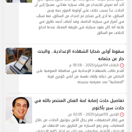
أكد أنه تعرض للاعتداء من قائد سيارة ملاكي، مشيرًا إلى أن
الحادث بدأ بسبب خلاف على أولوية المرور بينه وبين
السائق، ما أدى إلى تشاجر ثم اعتداء من السائق، مما تسبَّب
في أضرار في سيارته الخاصة، وقد أضاف أحمد طارق في
بلاغه أنه كان يقود سيارته في طريقه المعتاد عندما اندلع
الخلاف مع السائق
سقوط أولى ضحايا الشهادة الإعدادية.. والبحث
جار عن جثمانه
الثلاثاء 04/فبراير/2025 - 05:58 م
أقدم طالب بالشهادة الإعدادية في محافظة المنوفية على
التخلص من حياته بإلقاء نفسه من أعلى كوبري قرية
“النعناعية” بعد معرفته بنتيجته.
تفاصيل حادث إصابة ابنة الفنان المنتصر بالله في
حادث سير بأكتوبر
الإثنين 03/فبراير/2025 - 02:05 ص
في إطار التحقيقات، قام رجال الأمن بتوثيق الحادث من خلال
المعاينات، وتم رفع السيارة من الطريق بعد الانتهاء من
الإجراءات الأولية. وبالتوازي مع ذلك، تم اتخاذ كافة الإجراءات