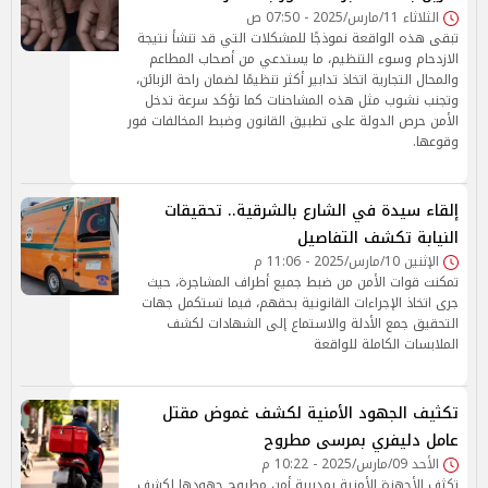
الثلاثاء 11/مارس/2025 - 07:50 ص
تبقى هذه الواقعة نموذجًا للمشكلات التي قد تنشأ نتيجة
الازدحام وسوء التنظيم، ما يستدعي من أصحاب المطاعم
والمحال التجارية اتخاذ تدابير أكثر تنظيمًا لضمان راحة الزبائن،
وتجنب نشوب مثل هذه المشاحنات كما تؤكد سرعة تدخل
الأمن حرص الدولة على تطبيق القانون وضبط المخالفات فور
وقوعها.
إلقاء سيدة في الشارع بالشرقية.. تحقيقات
النيابة تكشف التفاصيل
الإثنين 10/مارس/2025 - 11:06 م
تمكنت قوات الأمن من ضبط جميع أطراف المشاجرة، حيث
جرى اتخاذ الإجراءات القانونية بحقهم، فيما تستكمل جهات
التحقيق جمع الأدلة والاستماع إلى الشهادات لكشف
الملابسات الكاملة للواقعة
تكثيف الجهود الأمنية لكشف غموض مقتل
عامل دليفري بمرسى مطروح
الأحد 09/مارس/2025 - 10:22 م
تكثف الأجهزة الأمنية بمديرية أمن مطروح جهودها لكشف