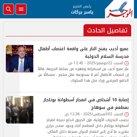
رئيس التحرير
ياسر بركات
تفاصيل الحادث
عمرو أديب يفتح النار على واقعة اغتصاب أطفال
مدرسة السلام الدولية
السبت 22/نوفمبر/2025 - 12:45 ص
عبّر عمرو أديب عن استغرابه وقهره من بشاعة الجريمة، قائلاً
إن اغتصاب الأطفال أمر لا يستوعبه عقل سليم ، متسائلًا عن
الدافع المرضي وراء مثل هذا السلوك.
إصابة 10 أشخاص في انفجار أسطوانة بوتاجاز
بمطعم في سوهاج
السبت 02/أغسطس/2025 - 12:38 ص
بحسب التحريات الأولية، فإن الحريق اندلع نتيجة انفجار
أسطوانة بوتاجاز داخل المطعم أثناء وجود مصدر حراري
بطيء، ما أدى إلى انتشار النيران بسرعة داخل المكان،