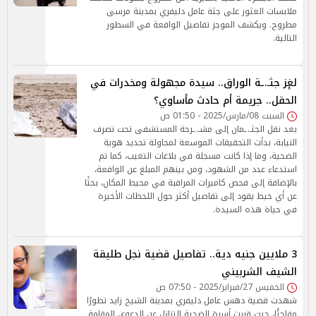
ملابسات العثور على جثة عامل دليفري بمدينة مرسى
مطروح. ويكشف الموجز تفاصيل الواقعة في السطور
التالية.
لغٕز جثـ.ـة الوراق.. سيدة مجهولة ومخدرات في
الحقل.. جريمة أم حادث مأساوي؟
السبت 08/مارس/2025 - 01:50 ص
بعد نقل الجثـ.ـمان إلى مشـ.ـرحة المستشفى تحت تصرف
النيابة، بدأت التحقيقات الموسعة لمحاولة تحديد هوية
الضحية، وما إذا كانت مسجلة في بلاغات التغيب، كما تم
استدعاء عدد من الشهود، ومن بينهم المبلغ عن الواقعة،
بالإضافة إلى فحص كاميرات المراقبة في محيط المكان، بحثًا
عن أي خيط يقود إلى تفاصيل أكثر حول اللحظات الأخيرة
في حياة هذه السيدة.
3 ملايين جنيه دية.. تفاصيل قضية نجل طليقة
الشيف الشربيني
الخميس 27/فبراير/2025 - 07:50 ص
شهدت قضية دهس عامل دليفري بمدينة الشيخ زايد تطورًا
مفاجئًا، حيث قررت أسرة الضحية التنازل عن الدعوى المقامة