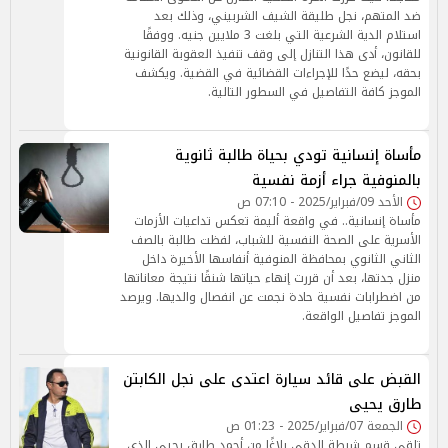
ضد المتهم، نجل طليقة الشيف الشربيني، وذلك بعد
استلام الدية الشرعية التي بلغت 3 ملايين جنيه. ووفقًا
للقانون، أدى هذا التنازل إلى وقف تنفيذ العقوبة القانونية
بحقه، ليضع حدًا للإجراءات القضائية في القضية. ويكشف
الموجز كافة التفاصيل في السطور التالية.
مأساة إنسانية تودي بحياة طالبة ثانوية
بالمنوفية جراء أزمة نفسية
الأحد 09/فبراير/2025 - 07:10 ص
مأساة إنسانية.. في واقعة أليمة تعكس تداعيات الأزمات
الأسرية على الصحة النفسية للشباب، لفظت طالبة بالصف
الثاني الثانوي بمحافظة المنوفية أنفاسها الأخيرة داخل
منزل جدتها، بعد أن قررت إنهاء حياتها شنقًا نتيجة معاناتها
من اضطرابات نفسية حادة نجمت عن انفصال والديها. ويرصد
الموجز تفاصيل الواقعة.
القبض على قائد سيارة اعتدى على نجل الكابتن
طارق يحيى
الجمعة 07/فبراير/2025 - 01:23 ص
تلقى قسم شرطة الدقي بلاغًا من أحمد طارق يحيى الذي