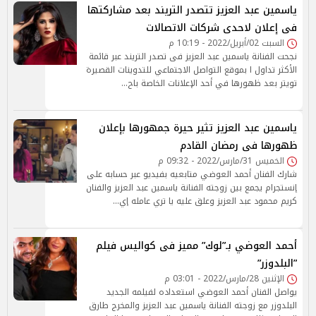
ياسمين عبد العزيز تتصدر التريند بعد مشاركتها
فى إعلان لاحدى شركات الاتصالات
السبت 02/أبريل/2022 - 10:19 م
نجحت الفنانة ياسمين عبد العزيز فى تصدر التريند عبر قائمة
الأكثر تداول ا بموقع التواصل الاجتماعي للتدوينات القصيرة
تويتر بعد ظهورها في أحد الإعلانات الخاصة باح…
ياسمين عبد العزيز تثير حيرة جمهورها بإعلان
ظهورها فى رمضان القادم
الخميس 31/مارس/2022 - 09:32 م
شارك الفنان أحمد العوضي متابعيه بفيديو عبر حسابه على
إنستجرام يجمع بين زوجته الفنانة ياسمين عبد العزيز والفنان
كريم محمود عبد العزيز وعلق عليه يا تري عامله إي…
أحمد العوضي بـ”لوك” مميز فى كواليس فيلم
”البلدوزر”
الإثنين 28/مارس/2022 - 03:01 م
يواصل الفنان أحمد العوضي استعداده لفيلمه الجديد
البلدوزر مع زوجته الفنانة ياسمين عبد العزيز والمخرج طارق