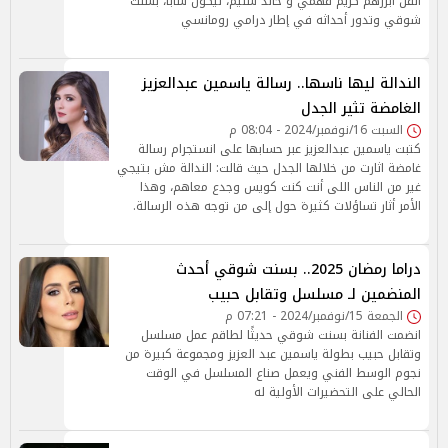
الفن أبرزهم كريم فهمي و خالد سليم، نيكول سابا، بسنت
شوقي وتدور أحداثه في إطار درامي رومانسي
الندالة ليها ناسها.. رسالة ياسمين عبدالعزيز
الغامضة تثير الجدل
السبت 16/نوفمبر/2024 - 08:04 م
كتبت ياسمين عبدالعزيز عبر حسابها على انستجرام رسالة
غامضة اثارت من خلالها الجدل حيث قالت: الندالة مش بتيجي
غير من الناس اللى أنت كنت كويس وجدع معاهم، وهذا
الأمر أثار تساؤلات كثيرة حول إلى من توجه هذه الرسالة.
دراما رمضان 2025.. بسنت شوقي أحدث
المنضمين لـ مسلسل وتقابل حبيب
الجمعة 15/نوفمبر/2024 - 07:21 م
انضمت الفنانة بسنت شوقي حديثًا لطاقم عمل مسلسل
وتقابل حبيب بطولة ياسمين عبد العزيز ومجموعة كبيرة من
نجوم الوسط الفني ويعمل صناع المسلسل في الوقت
الحالي على التحضيرات الأولية له