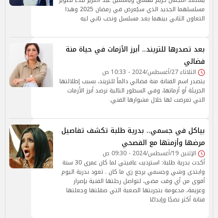
يستعد النجمان كريم فهمي وياسمين عبد العزيز لبدء تصوير
مسلسلهما الجديد الذي سيُعرض في رمضان 2025 وهذا
التعاون الثاني بينهما بعد مسلسل ونحب تاني ليه
بعد تصدرها للتريند.. أبرز الأزمات في حياة منة
فضالي
الثلاثاء 27/أغسطس/2024 - 10:33 ص
يتصدر اسم الفنانة منة فضالي دائماً للتريند، بسبب إطلالتها
الجريئة أو أزماتها، وفي السطور التالية نرصد أبرز الأزمات
التي تعرضت لها خلال مشوارها الفني.
بياكل في جسمي.. بدرية طلبة تكشف تفاصيل
مرضها وأزمتها مع الفصحي
الإثنين 19/أغسطس/2024 - 09:30 ص
أكدت بدرية طلبة: استرديت عافيتي لما كان عمري 30 سنة
وابتدى وشي وجسمي يرجع زي ما كان . تعود بدرية اليوم
أقوى من أي وقت مضى، لتواصل رحلتها الفنية بإصرار
وعزيمة، مدعومة بتجربتها الصعبة التي صقلتها وجعلتها
فنانة أكثر نضجًا وإبداعًا