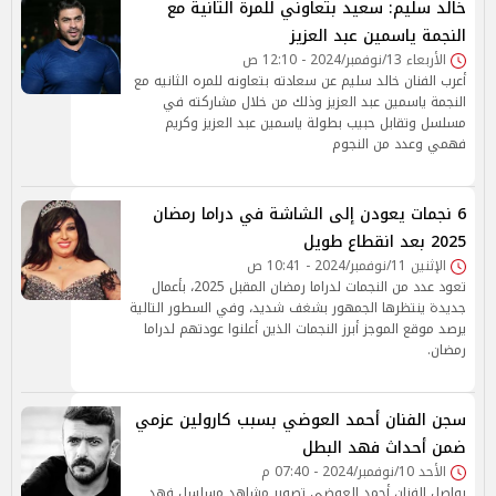
خالد سليم: سعيد بتعاوني للمرة التانية مع
النجمة ياسمين عبد العزيز
الأربعاء 13/نوفمبر/2024 - 12:10 ص
أعرب الفنان خالد سليم عن سعادته بتعاونه للمره الثانيه مع
النجمة ياسمين عبد العزيز وذلك من خلال مشاركته في
مسلسل وتقابل حبيب بطولة ياسمين عبد العزيز وكريم
فهمي وعدد من النجوم
6 نجمات يعودن إلى الشاشة في دراما رمضان
2025 بعد انقطاع طويل
الإثنين 11/نوفمبر/2024 - 10:41 ص
تعود عدد من النجمات لدراما رمضان المقبل 2025، بأعمال
جديدة ينتظرها الجمهور بشغف شديد، وفي السطور التالية
يرصد موقع الموجز أبرز النجمات الذين أعلنوا عودتهم لدراما
رمضان.
سجن الفنان أحمد العوضي بسبب كارولين عزمي
ضمن أحداث فهد البطل
الأحد 10/نوفمبر/2024 - 07:40 م
يواصل الفنان أحمد العوضي تصوير مشاهد مسلسل فهد