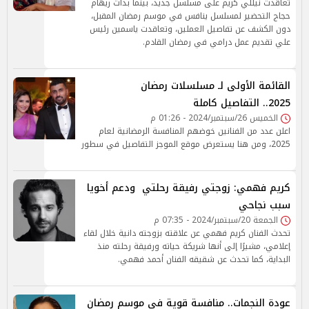
تعاقدت نيللي كريم على مسلسل جديد، بينما بدأت ريهام
حجاج التحضير لمسلسل ينافس في موسم رمضان المقبل،
دون الكشف عن تفاصيل العملين، وتعاقدت ياسمين رئيس
علي تقديم عمل درامي في رمضان القادم.
القائمة الأولى لـ مسلسلات رمضان
2025.. التفاصيل كاملة
الخميس 26/سبتمبر/2024 - 01:26 م
اعلن عدد من الفنانين خوضهم المنافسة الرمضانية لعام
2025، ومن هنا يستعرض موقع الموجز التفاصيل في سطور
كريم فهمي: زوجتي رفيقة رحلتي ودعم أخويا
سبب نجاحي
الجمعة 20/سبتمبر/2024 - 07:35 م
تحدث الفنان كريم فهمي عن علاقته بزوجته دانية خلال لقاء
إعلامي، مشيرًا إلى أنها شريكة حياته ورفيقة رحلته منذ
البداية، كما تحدث عن شقيقه الفنان أحمد فهمي.
عودة النجمات.. منافسة قوية في موسم رمضان