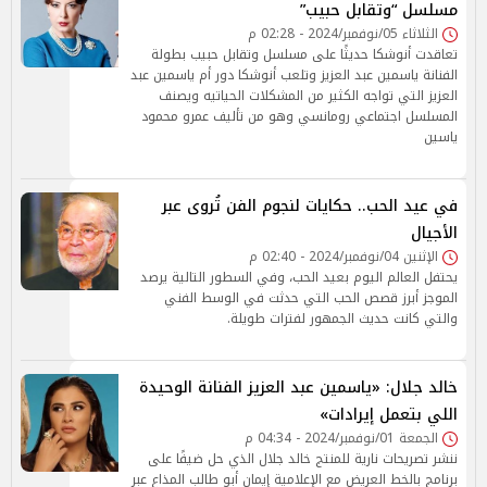
مسلسل “وتقابل حبيب”
الثلاثاء 05/نوفمبر/2024 - 02:28 م
تعاقدت أنوشكا حديثًا على مسلسل وتقابل حبيب بطولة
الفنانة ياسمين عبد العزيز وتلعب أنوشكا دور أم ياسمين عبد
العزيز التي تواجه الكثير من المشكلات الحياتيه ويصنف
المسلسل اجتماعي رومانسي وهو من تأليف عمرو محمود
ياسين
في عيد الحب.. حكايات لنجوم الفن تُروى عبر
الأجيال
الإثنين 04/نوفمبر/2024 - 02:40 م
يحتفل العالم اليوم بعيد الحب، وفي السطور التالية يرصد
الموجز أبرز قصص الحب التي حدثت في الوسط الفني
والتي كانت حديث الجمهور لفترات طويلة.
خالد جلال: «ياسمين عبد العزيز الفنانة الوحيدة
اللي بتعمل إيرادات»
الجمعة 01/نوفمبر/2024 - 04:34 م
ننشر تصريحات نارية للمنتج خالد جلال الذي حل ضيفًا على
برنامج بالخط العريض مع الإعلامية إيمان أبو طالب المذاع عبر