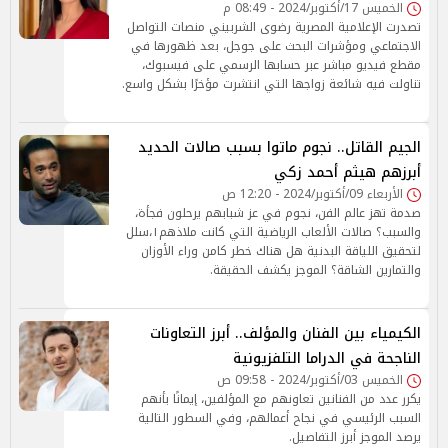
الخميس 17/أكتوبر/2024 - 08:49 م
تصدرت الإعلامية المصرية رضوى الشربيني منصات التواصل
الاجتماعي ومؤشرات البحث على جوجل، بعد ظهورها في
مقطع فيديو مباشر عبر حسابها الرسمي على فيسبوك،
تناولت فيه شائعة زواجها التي انتشرت مؤخرًا بشكل واسع.
الجيم القاتل.. نجوم ماتوا بسبب صالات الحديد
أبرزهم هيثم أحمد زكي
الأربعاء 09/أكتوبر/2024 - 12:20 ص
صدمة تهز عالم الفن، نجوم في عز شبابهم يرحلون فجأة،
والسبب؟ صالات الألعاب الرياضية التي كانت ملاذهم١،سلل
لتحقيق اللياقة البدنية هل هناك خطر كامن وراء الأوزان
والتمارين الشاقة؟ الموجز يكشف الحقيقة.
الكيمياء بين الفنان والمؤلف.. أبرز التعاونات
الناجحة في الدراما التلفزيونية
الخميس 03/أكتوبر/2024 - 09:58 ص
يكرر عدد من الفنانين تعاونهم مع المؤلفين، إيمانًا بأنهم
السبب الرئيسي في نجاح أعمالهم، وفي السطور التالية
يرصد الموجز أبرز التفاصيل.