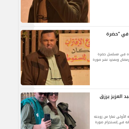
 في ”حضرة
هده في مسلسل حضرة
رمضان وبمجرد نشر صورة
د العزيز يرزق
 الأولى تمارا من زوجته
ابه في إنستجرام صورة