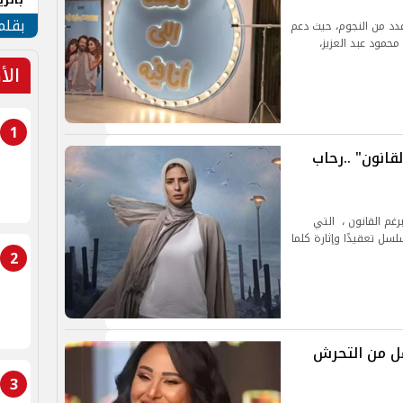
الهو
بقلم
عدد من النجوم، حيث دعم
محمود عبد العزيز،
الأ
1
غم القانون" ..رحاب
مسلسل برغم القانون ، التي
لسل تعقيدًا وإثارة كلما
2
جمل من التحرش
3