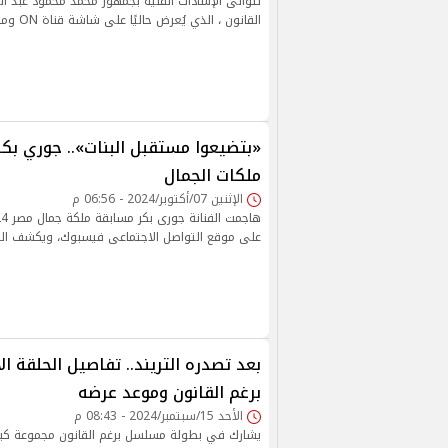
تتوالى الإشادات الفنية بجمهور محمد محمود عبد ا
القانون ، الذي يُعرض حاليًا على شاشة قناة ON ومنصة Watch It
«بتضيعوا مستقبل البنات».. جوري بك
ملكات الجمال
الإثنين 07/أكتوبر/2024 - 06:56 م
على موقع التواصل الاجتماعى فيسبوك، ويكشف ال
بعد تصدره التريند.. تفاصيل الحلقة 
برغم القانون وموعد عرضه
الأحد 15/سبتمبر/2024 - 08:43 م
يشارك في بطولة مسلسل برغم القانون مجموعة كبي