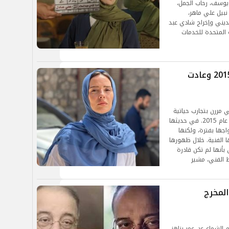
يوسف، رحاب الجمل،
نبيل علي ماهر،
ديني وإخراج شادي عبد
 المتحدة للخدمات
حجاب إيمان العاصي.. تخلت عنه في 2015 وعادت
ي مررن بتجارب حياتية
مميزة، منها ارتداؤها الحجاب ثم خلعها له في أواخر عام 2015. في حديثها
جها بفترة، ولكنها
 الفنية. خلال ظهورها
 بأنها لم تكن قادرة
 الفني، مشير
المخرج
م الشماع عن عمر يناهز