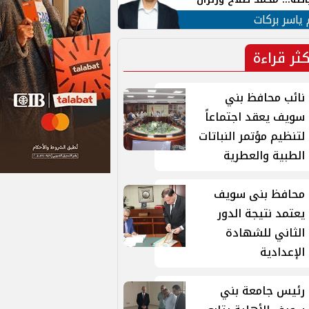
ية في الشارع التركي
 ياسر بركات
كثر قراءة
نائب محافظ بني
سويف يعقد اجتماعاً
لتنظيم مؤتمر النباتات
الطبية والعطرية
محافظ بنى سويف
يعتمد نتيجة الدور
الثاني للشهادة
الإعدادية
رئيس جامعة بني