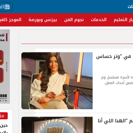
ال
ات
ار التعليم
الخدمات
نجوم الفن
بيزنس وبورصة
الموجز كافي
ها في "وتر حساس
رة لأسرة مسلسل وتر
 ضمن أحداث العمل،
مق
"الهنا اللي أنا
حين 
بالر