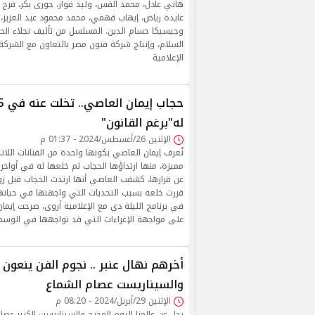
هاني عادل، محمد القس، وليد فواز، جورى بكر، فرح 
عايدة رياض، إيهاب فهمي، محمد محمود عبد العزيز، 
وجيسيكا حسام الدين. المسلسل من تأليف نجلاء الح
السلام، وإنتاج شركة فنون مصر بالتعاون مع الشركة
الإعلامية
له"برغم القانون"
الإثنين 26/أغسطس/2024 - 01:37 م
تُعرف إيمان العاصي بكونها واحدة من الفنانات اللات
عن قرارها، كشفت العاصي أنها ارتدت الحجاب قبل زوا
قررت خلعه بسبب التحديات التي واجهتها في حياتها
في برنامج الليلة دي مع الإعلامية أروى، صرحت إيمان
على مواجهة الإغراءات التي قد تواجهها في الوسط
أخرهم نهال عنبر .. نجوم الفن ينعون 
والسيناريست عصام الشماع
الإثنين 29/أبريل/2024 - 08:20 م
رحل عن عالمنا اليوم المخرج والسيناريست الكبير عصا