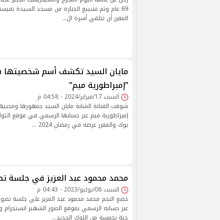
69 عام وتم تشييع الجنازة من مسجد السيدة نفيسة 
المقرر أن تتلقي أسرة ال…
مايان السيد تكشف أسم شخصيتها
”إمبراطورية ميم”
السبت 17/فبراير/2024 - 04:58 م
شوقت الفنانة الشابة مايان السيد جمهورها ومحبيه
إمبراطورية ميم عبر حسابها الرسمي في موقع التو
بوك والمقرر عرضه في رمضان 2024 …
محمد محمود عبد العزيز في جلسة تص
السبت 08/يوليو/2023 - 04:43 م
خضع النجم محمد محمود عبد العزيز علي جلسة تصوي
عبر حسابه الرسمي بموقع الصور الشهير انستجرام وع
حتة بخمسة من اللوك الجديد…