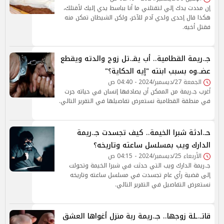
إن مددت يدك إلي لتقتلني ما أنا بباسط يدي إليك لأقتلك،
هكذا قال إحدى ولدي آدم للآخر، ولكن الشيطان تمكن منه
فقتل أخيه.
جـ.ريمة القطامية.. أب يقـ.تل زوج والدته ويقطع
عضـ.وه بسبب ابنته "إيه الحكاية؟"
الجمعة 27/ديسمبر/2024 - 04:40 ص
أغرب جـ.ريمة من الممكن أن يصادفها إنسان في حياته جرت
في منطقة القطامية نستعرض تفاصيلها في التقرير التالي.
حـ.ادثة شبرا الخيمة.. كيف تجسدت جـ.ريمة
الدارك ويب بمسلسل ساعته وتاريخه؟
الأربعاء 25/ديسمبر/2024 - 04:15 ص
جـ.ريمة الدارك ويب التي حدثت في شبرا الخيمة وتحولت
إلى قضية رأي عام تجسدت في مسلسل ساعته وتاريخه
نستعرض التفاصيل في التقرير التالي.
قاتـ.ـلة زوجها.. جـ.ريمة ربة منزل أغواها العشق