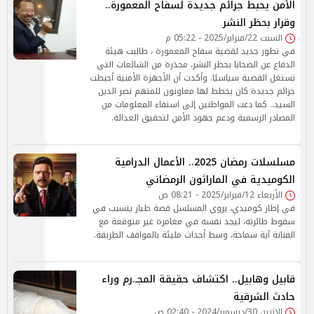
الأمن يحبط جرائم جديدة لسفاح المعمورة..
وقرار بحظر النشر
السبت 22/فبراير/2025 - 05:22 م
في تطور جديد لقضية سفاح المعمورة ، طالبت هيئة
الدفاع عن الضحايا بحظر النشر، محذرة من الشائعات التي
تستغل القضية سياسيًا. وأكدت أن الأجهزة الأمنية أحبطت
جرائم جديدة كان يخطط لها معاونون للمتهم نصر الدين
السيد.. كما دعت المواطنين إلى استقاء المعلومات من
المصادر الرسمية ودعم جهود الأمن لتحقيق العدالة.
مسلسلات رمضان 2025.. الأعمال الدرامية
الكوميدية في الماراثون الرمضاني
الأربعاء 12/فبراير/2025 - 08:21 ص
في إطار كوميدي، يروي المسلسل قصة طيار يتسبب في
سقوط طائرته، ليجد نفسه في مغامرة غير متوقعة مع
الفنانة آية سماحة، وسط أحداث مليئة بالمواقف الطريفة.
قابيل وهابيل.. اكتشاف حقيقة المجـ.رم وراء
حادث الشرقية
الإثنين 30/ديسمبر/2024 - 02:40 ص