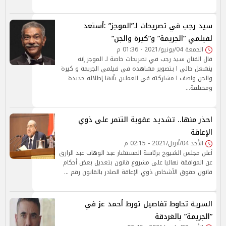
سيد رجب في تصريحات لـ”الموجز” :أستعد
لفيلمي ”الجريمة” و”كيرة والجن”
الجمعة 04/يونيو/2021 - 01:36 م
قال الفنان سيد رجب في تصريحات خاصة لـ الموجز إنه
ينشغل حالي ا بتصوير مشاهده في فيلمي الجريمة و كيرة
والجن واصف ا مشاركته في العملين بأنها إطلالة جديدة
ومختلفة…
احذر منها.. تشديد عقوبة التنمر على ذوي
الإعاقة
الأحد 04/أبريل/2021 - 02:15 م
أعلن مجلس الشيوخ برئاسة المستشار عبد الوهاب عبد الرازق
عن الموافقة نهائيا على مشروع قانون بتعديل بعض أحكام
قانون حقوق الأشخاص ذوي الإعاقة الصادر بالقانون رقم …
السرية تحاوط تفاصيل تورط أحمد عز في
”الجريمة” بالغردقة