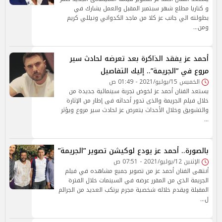
و كناريا مطلع شهر سبتمبر المقبل والعمل يشارك في
بطولته الي جانب عز كلا من ماجد الكدواني ونيللي كريم
ومن…
أحمد عز يفقد الذاكرة بعد تعرضه لحادث سير
مروع في ”الجريمة”.. إليك التفاصيل
الخميس 15/يوليو/2021 - 01:49 ص
يستعد الفنان أحمد عز لخوض تجربة سينمائية جديدة من
خلال فيلم الجريمة والذى تدور أحداثه فى إطار من الإثارة
والتشويق وخلال الأحداث يتعرض عز لحادث سير مروع ويؤثر
…
بالصورة.. أحمد عز يودع لوكيشن تصوير ”الجريمة”
الإثنين 12/يوليو/2021 - 07:51 ص
أنتهى الفنان أحمد عز من تصوير جميع مشاهده في فيلم
الجريمة الذي من المقرر عرضه في السينمات خلال الفترة
المقبلة ويقدم خلاله شخصية مجرم يرتكب العديد من الجرائم
ل…