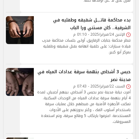
منزل على قـ ـتل أولادها خنقًا.
بدء محاكمة قاتـ,ـل شقيقه وطفليه في
الشرقية.. كان مستني ورا الباب
الإثنين 24/فبراير/2025 - 01:10 م
تنظر محكمة جنايات الزقازيق، أولى جلسات محاكمة مدرب
قيادة سيارات؛ على خلفية اتهامه بقتل شقيقه وطفليه
بمركز أبو كبير.
حبس 3 أشخاص بتهمة سرقة عدادات المياه في
مدينة نصر
السبت 22/فبراير/2025 - 07:43 م
أمرت نيابة مدينة نصر بحبس 3 أشخاص، بينهم أجنبيان، لمدة
4 أيام بتهمة سرقة عدادات المياه من الوحدات السكنية.
تمكنت الأجهزة الأمنية من ضبطهم خلال عمليات سرقة
باستخدام أسلوب الفك ، وعُثر بحوزتهم على الأدوات
المستخدمة. اعترفوا بارتكاب 5 وقائع سرقة، وتم استعادة
المسروقات.