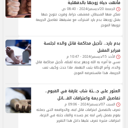
فأنهت حياة زوجها بالدقهلية
الجمعة 20/ديسمبر/2024 - 08:40 ص
تمكن منها الشيطان، فعشقت حراما، وقررت تتويج حبها
بقتل زوجها، بدم بارد اشتركت مع عشيقها، تفاصيل الجريمة
ترويها الموجز.
بدم بارد.. تأجيل محاكمة قاتل والده لجلسة
فبراير المقبل
الأحد 15/ديسمبر/2024 - 10:47 م
نسي ما أمره به الله وجهز عدته لقتله، تأجيل محاكمة قاتل
والده، وأمر الإحالة يثبت التهمة، ماذا حدث وكيف تمت
الجريمة، هذا ماتستعرضه الموجز.
العثور على جـ.ـثة شاب غارقة في الفيوم..
تفاصيل الجر.يمة واعترافات القـ.ـاتل
السبت 07/ديسمبر/2024 - 09:06 م
تعرف بالتفصيل اعترافات قاتل ابنه، والدوافعه التى جعلته
يقوم بفصل راس ابنه عم جسده والقاء جثته في الترعة،
اعترافات مثيرة تعرف عليها داخل هذا التقرير