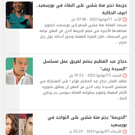
جريمة تجبر منة شلبي على البقاء في بورسعيد..
اعرف الحكاية
الأحد 11/يوليو/2021 - 07:48 ص
تستعد الفنانة منة شلبي للسفر إلى بورسعيد لتصوير
مشاهدها الأخيرة في فيلم الجريمة الذي من المقرر عرضه
في السينمات خلال الفترة المقبلة وتدور أحداثه حول رجل
مجرم …
حجاج عبد العظيم ينضم لفريق عمل مسلسل
”السيدة زينب”
السبت 10/يوليو/2021 - 01:52 ص
تعاقد الفنان حجاج عبد العظيم مؤخر ا على المشاركة في
مسلسل السيدة زينب الذي من المقرر أن ينطلق تصويره
الأيام المقبلة وتقوم ببطولته الفنانة سوسن بدر وجاري
التعا…
”الجريمة” يجبر منة شلبي على التواجد في
بورسعيد
الأربعاء 07/يوليو/2021 - 02:29 م