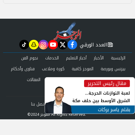
العدد الورقي
tiktok
snapchat
instagram
youtube
twitter
facebook
newspaper
الرئيسية
الأخبار
أخبار التعليم
الخدمات
نجوم الفن
بيزنس وبورصة
الموجز كافية
كورة وملاعب
فتاوى وأحكام
صحة وجمال
عرب وعالم
حوادث ومحاكم
المقالات
مقال رئيس التحرير
inst
العدد الورقي
لعبة التوازنات الحرجة...
الشرق الأوسط بين حلف مكة
من نحن
سياسة الخصوصية
اتصل بنا
ورياح طهران
بقلم ياسر بركات
©2024 الموجز All Rights Reserved.
Powered by