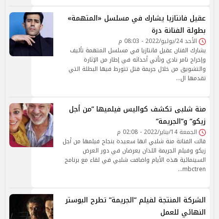
عقيل فانتازيا يشارك في مسلسل «المتهمة»
بطولة الفنانة درة
الأحد 24/يوليو/2022 - 08:03 م
يشارك الفنان عقيل فانتازيا في مسلسل المتهمة تأليف
وإخراج تامر نادي وتأتي أحداثه في إطار من الإثارة
والتشويق من خلال جريمة قتل تتورط فيها البطلة التي
تقدمها ال…
منة شلبى تكشف كواليس فيلميها ”من أجل
زيكو” و”الجريمة”
الجمعة 14/يناير/2022 - 02:08 م
قالت الفنانة منة شلبي انها سعيدة بنجاح فيلمها من أجل
زيكو وفيلم الجريمة اللذان يعرضان في دور العرض
السينمائية هذه الأيام واضافت شلبي في لقاء مع برنامج
mbctren…
الشركة المنتجة لفيلم ”الجريمة” تطرح البوستر
النهائي للعمل