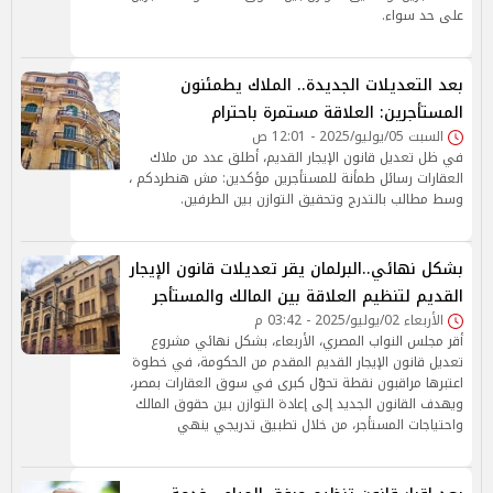
على حد سواء.
بعد التعديلات الجديدة.. الملاك يطمئنون
المستأجرين: العلاقة مستمرة باحترام
السبت 05/يوليو/2025 - 12:01 ص
في ظل تعديل قانون الإيجار القديم، أطلق عدد من ملاك
العقارات رسائل طمأنة للمستأجرين مؤكدين: مش هنطردكم ،
وسط مطالب بالتدرج وتحقيق التوازن بين الطرفين.
بشكل نهائي..البرلمان يقر تعديلات قانون الإيجار
القديم لتنظيم العلاقة بين المالك والمستأجر
الأربعاء 02/يوليو/2025 - 03:42 م
أقر مجلس النواب المصري، الأربعاء، بشكل نهائي مشروع
تعديل قانون الإيجار القديم المقدم من الحكومة، في خطوة
اعتبرها مراقبون نقطة تحوّل كبرى في سوق العقارات بمصر،
ويهدف القانون الجديد إلى إعادة التوازن بين حقوق المالك
واحتياجات المستأجر، من خلال تطبيق تدريجي ينهي