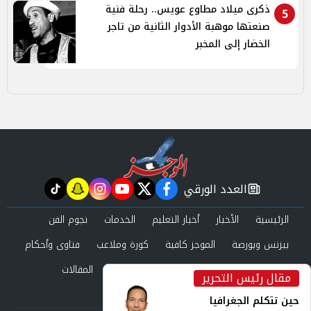
ذكرى ميلاد مطاوع عويس.. رحلة فنية
5
صنعتها موهبة الأدوار الثانية من تاجر
الخضار إلى المخبر
العدد الورقي
tiktok
snapchat
instagram
youtube
twitter
facebook
newspaper
الرئيسية
الأخبار
أخبار التعليم
الخدمات
نجوم الفن
بيزنس وبورصة
الموجز كافية
كورة وملاعب
فتاوى وأحكام
صحة وجمال
عرب وعالم
حوادث ومحاكم
المقالات
مقال رئيس التحرير
inst
العدد الورقي
حين تتكلم الجغرافيا