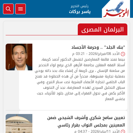
رئيس التحرير
ياسر بركات
البرلمان المصرى
"بنك الجلد" .. وحرمة الأجساد
الأحد 08/فبراير/2026 - 03:21 م
بينما تمتد قائمة المعارضين لتشمل الدكتور أحمد كريمة،
أستاذ الفقه المقارن بجامعة الأزهر، الذي يرفع لواء التحذير
من سلعنة الإنسان ، يرى كريمة أن إنشاء بنك بحد ذاته يوحي
بعملية تجارية مشبوهة، محذراً من أن هذه الخطوة قد تفتح
الباب الخلفي لتجارة الأعضاء البشرية تحت ستار التبرع، وفي
سياق التحليل السردي لهذه المعارضة، نجد أن التخوف
الأكبر يكمن في تحول الفقراء إلى مخازن جلود للأثرياء، حيث
يخشى المعار
تعيين سامح شكري وأشرف الشيحي ضمن
المعينين بمجلس النواب بقرار رئاسي
الأحد 11/يناير/2026 - 04:37 م