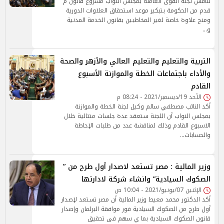
تناقش لجنة القوى العاملة بمجلس النواب مشروع قانون م
قدم من الحكومة بتبكير موعد استحقاق العلاوات الدورية
ومنح علاوة خاصة لغير المخاطبين بقانون الخدمة المدنية
و…
التربية والتعليم والتعليم العالي والأزهر والصحة
والأداء باجتماعات الخطة والموازنة الأسبوع
القادم
الأحد 19/ديسمبر/2021 - 08:24 م
أكد النائب مصطفي سالم وكيل لجنة الخطة والموازنة
بمجلس النواب أن اللجنة ستعقد عدة جلسات متتالية خلال
الاسبوع القادم وذلك لمناقشة عدد من طلبات الإحاطة
والحسابات…
وزير المالية : مصر تستعد لاصدار أول طرح من ”
الصكوك السيادية” وانشاء شركة لادارتها
الإثنين 07/يونيو/2021 - 10:04 ص
أكد الدكتور محمد معيط وزير المالية أن مصر تستعد لإصدار
أول طرح من الصكوك السيادية فور موافقة البرلمان وإصدار
قانون الصكوك السيادية بما ي سهم فى تحقيق