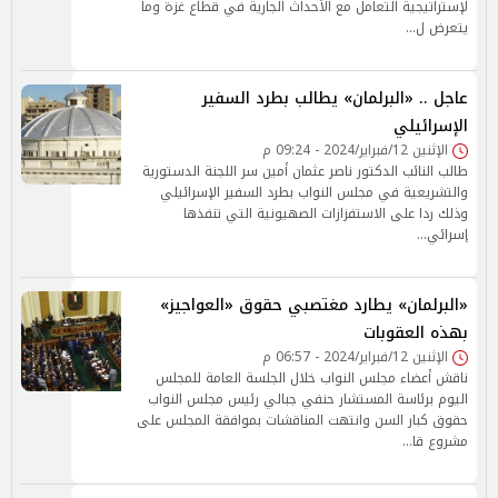
لإستراتيجية التعامل مع الأحداث الجارية في قطاع غزة وما
يتعرض ل…
عاجل .. «البرلمان» يطالب بطرد السفير
الإسرائيلي
الإثنين 12/فبراير/2024 - 09:24 م
طالب النائب الدكتور ناصر عثمان أمين سر اللجنة الدستورية
والتشريعية في مجلس النواب بطرد السفير الإسرائيلي
وذلك ردا على الاستفزازات الصهيونية التي تنفذها
إسرائي…
«البرلمان» يطارد مغتصبي حقوق «العواجيز»
بهذه العقوبات
الإثنين 12/فبراير/2024 - 06:57 م
ناقش أعضاء مجلس النواب خلال الجلسة العامة للمجلس
اليوم برئاسة المستشار حنفي جبالي رئيس مجلس النواب
حقوق كبار السن وانتهت المناقشات بموافقة المجلس على
مشروع قا…