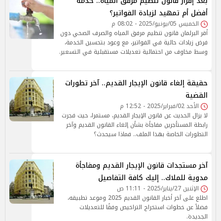
بعد إقرار قانون تنظيم مرفق المياه.. خدمة
أفضل أم تمهيد لزيادة الفواتير؟
الخميس 05/يونيو/2025 - 08:02 م
أقر البرلمان قانون تنظيم مرفق المياه والصرف الصحي دون
فرض زيادات حالية في الفواتير، مع وعود بتحسين الخدمة،
وسط مخاوف من احتمالية تعديلات مستقبلية في التسعير.
حقيقة إلغاء قانون الإيجار القديم.. آخر تطورات
القضية
الأحد 02/فبراير/2025 - 12:52 م
لا يزال الحديث عن قانون الإيجار القديم، مستمرا، حيث فجرت
رابطة المستأجرين مفاجأة بشأن إلغاء القانون القديم وآخر
التطورات الخاصة بهذا الملف.. فماذا سيحدث؟
آخر مستجدات قانون الإيجار القديم ومفاجأة
مدوية للملاك.. إليك كافة التفاصيل
الإثنين 27/يناير/2025 - 11:11 ص
اطلع على آخر أخبار القانون القديم 2025 وموعد تطبيقه،
فضلاً عن خطوات استخراج التراخيص وفقًا للتعديلات
الجديدة.