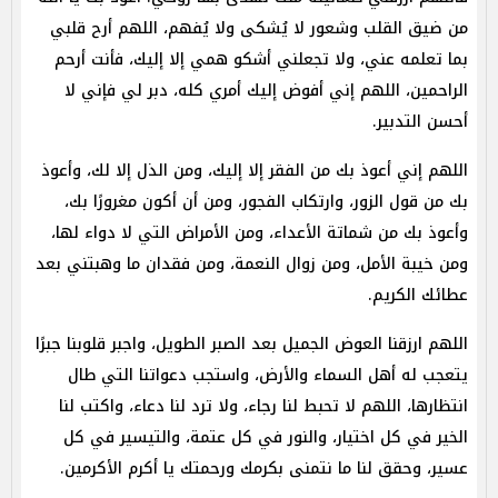
من ضيق القلب وشعور لا يُشكى ولا يُفهم، اللهم أرح قلبي
بما تعلمه عني، ولا تجعلني أشكو همي إلا إليك، فأنت أرحم
الراحمين، اللهم إني أفوض إليك أمري كله، دبر لي فإني لا
أحسن التدبير.
اللهم إني أعوذ بك من الفقر إلا إليك، ومن الذل إلا لك، وأعوذ
بك من قول الزور، وارتكاب الفجور، ومن أن أكون مغرورًا بك،
وأعوذ بك من شماتة الأعداء، ومن الأمراض التي لا دواء لها،
ومن خيبة الأمل، ومن زوال النعمة، ومن فقدان ما وهبتني بعد
عطائك الكريم.
اللهم ارزقنا العوض الجميل بعد الصبر الطويل، واجبر قلوبنا جبرًا
يتعجب له أهل السماء والأرض، واستجب دعواتنا التي طال
انتظارها، اللهم لا تحبط لنا رجاء، ولا ترد لنا دعاء، واكتب لنا
الخير في كل اختيار، والنور في كل عتمة، والتيسير في كل
عسير، وحقق لنا ما نتمنى بكرمك ورحمتك يا أكرم الأكرمين.