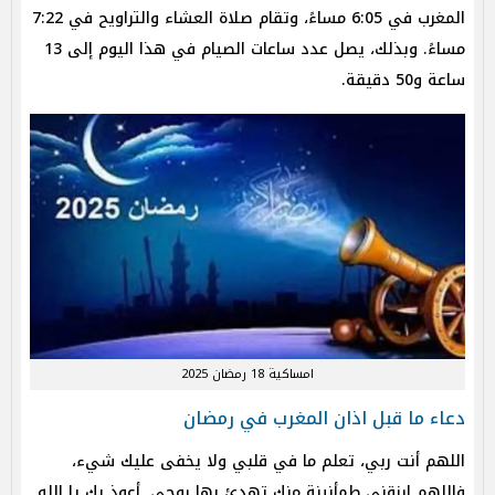
المغرب في 6:05 مساءً، وتقام صلاة العشاء والتراويح في 7:22
مساءً. وبذلك، يصل عدد ساعات الصيام في هذا اليوم إلى 13
ساعة و50 دقيقة.
امساكية 18 رمضان 2025
دعاء ما قبل اذان المغرب في رمضان
اللهم أنت ربي، تعلم ما في قلبي ولا يخفى عليك شيء،
فاللهم ارزقني طمأنينة منك تهدئ بها روحي. أعوذ بك يا الله