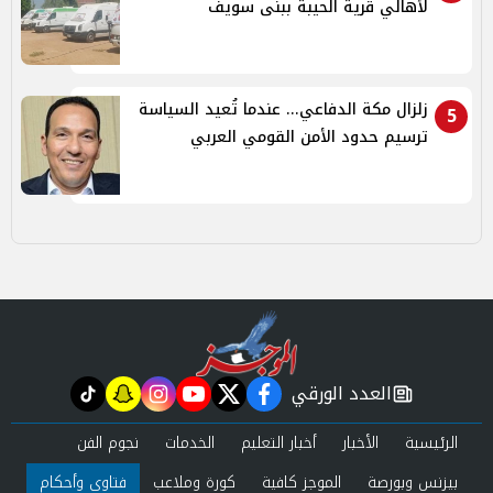
لأهالي قرية الحيبة ببنى سويف
زلزال مكة الدفاعي... عندما تُعيد السياسة
5
ترسيم حدود الأمن القومي العربي
العدد الورقي
tiktok
snapchat
instagram
youtube
twitter
facebook
newspaper
الرئيسية
الأخبار
أخبار التعليم
الخدمات
نجوم الفن
بيزنس وبورصة
الموجز كافية
كورة وملاعب
فتاوى وأحكام