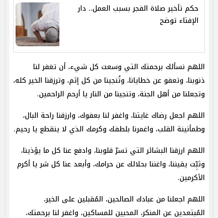
حكم تأخير صلاة الفجر بسبب العمل.. دار
الإفتاء توضح
اللهم نسألك برحمتك التي وسعت كل شيء، أن تغفر لنا
ذنوبنا، وتعفو عن خطايانا، وتُنجينا من كل إثم، وترزقنا الخير كله،
وتجعلنا من أهل الجنة، وتنجينا من النار يا أرحم الراحمين.
اللهم اجعل رضاك غايتنا، واغفر لنا بعفوك، وارزقنا راحة البال،
وطمأنينة القلب، واغمرنا بلطفك وكرمك الذي لا ينقطع يا رحيم.
اللهم ارزقنا البشائر التي تسرّ قلوبنا، وادفع عنا كل ما يؤذينا،
وثبِّت يقيننا، واغننا بحلالك عن حرامك، وأبعد عنا كل شر يا أكرم
الأكرمين.
اللهم اجعلنا من عبادك الصالحين، المُقبلين على الخير،
المُبتعدين عن المنكر، المحبين للمساكين، واغفر لنا برحمتك،