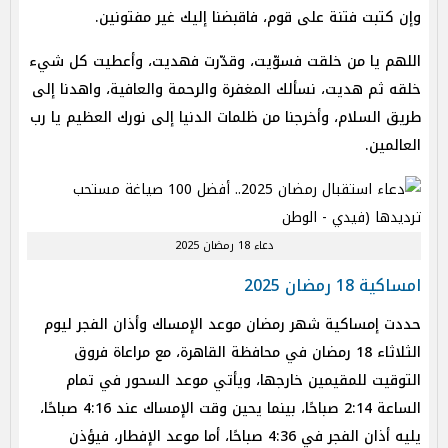
وإن كتبت فتنة على قوم، فاقبضنا إليك غير مفتونين.
اللهم يا من خلقت فسوّيت، وقدّرت فهديت، وأعطيت كل شيء
خلقه ثم هديت، نسألك المغفرة والرحمة والعافية، واهدنا إلى
طريق السلام، وأخرجنا من ظلمات الدنيا إلى نورك العظيم يا رب
العالمين.
دعاء 18 رمضان 2025
امساكية 18 رمضان 2025
حددت إمساكية شهر رمضان موعد الإمساك وأذان الفجر ليوم
الثلاثاء 18 رمضان في محافظة القاهرة، مع مراعاة فروق
التوقيت للمقيمين خارجها، ويأتي موعد السحور في تمام
الساعة 2:14 صباحًا، بينما يحين وقت الإمساك عند 4:16 صباحًا،
يليه أذان الفجر في 4:36 صباحًا، أما موعد الإفطار، فيؤذن