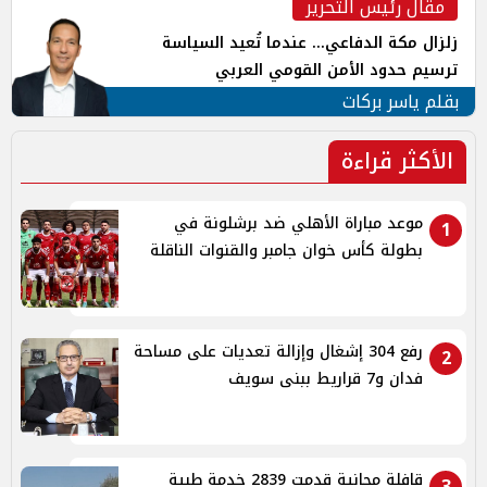
مقال رئيس التحرير
زلزال مكة الدفاعي... عندما تُعيد السياسة
ترسيم حدود الأمن القومي العربي
بقلم ياسر بركات
الأكثر قراءة
موعد مباراة الأهلي ضد برشلونة في
1
بطولة كأس خوان جامبر والقنوات الناقلة
رفع 304 إشغال وإزالة تعديات على مساحة
2
فدان و7 قراريط ببنى سويف
قافلة مجانية قدمت 2839 خدمة طبية
3