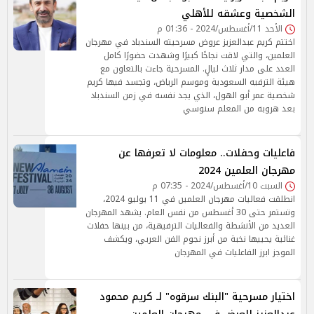
الشخصية وعشقه للأهلي
الأحد 11/أغسطس/2024 - 01:36 م
اختتم كريم عبدالعزيز عروض مسرحيته السندباد في مهرجان
العلمين، والتي لاقت نجاحًا كبيرًا وشهدت حضورًا كامل
العدد على مدار ثلاث ليالٍ. المسرحية جاءت بالتعاون مع
هيئة الترفيه السعودية وموسم الرياض، وتجسد فيها كريم
شخصية عمر أبو الهول، الذي يجد نفسه في زمن السندباد
بعد هروبه من المعلم سنوسي
فاعليات وحفلات.. معلومات لا تعرفها عن
مهرجان العلمين 2024
السبت 10/أغسطس/2024 - 07:35 م
انطلقت فعاليات مهرجان العلمين في 11 يوليو 2024،
وتستمر حتى 30 أغسطس من نفس العام. يشهد المهرجان
العديد من الأنشطة والفعاليات الترفيهية، من بينها حفلات
غنائية يحييها نخبة من أبرز نجوم الفن العربي، ويكشف
الموجز ابرز الفاعليات في المهرجان
اختيار مسرحية "البنك سرقوه" لـ كريم محمود