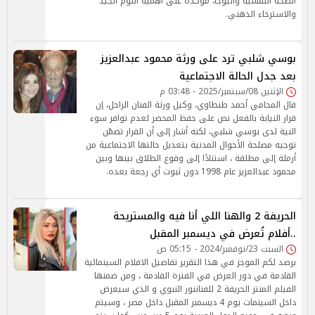
الصحة النفسية واليوجا، مؤكدة على أهمية النوم الجيد
والاسترخاء الذهني.
بوسي شلبي ترد على ورثة محمود عبدالعزيز
بعد جدل الحالة الاجتماعية
الإثنين 08/سبتمبر/2025 - 03:48 م
قال المحامي أحمد طنطاوي، وكيل ورثة الفنان الراحل، إن
قرار النيابة بالفعل نص على حفظ المحضر لعدم توافر سوء
النية لدى بوسي شلبي، لكنه أشار إلى أن القرار تضمّن
توجيه مصلحة الأحوال المدنية بتعديل حالتها الاجتماعية من
أرملة إلى مطلقة ، استنادًا إلى وقوع الطلاق بينها وبين
محمود عبدالعزيز عام 1998 دون ثبوت أي رجعة بعده.
الحريفة 2 والهنا اللي أنا فيه والمستريحة
..أفلام تُعرض في ديسمبر المقبل
السبت 23/نوفمبر/2024 - 05:15 ص
يرصد لكم الموجز في هذا التقرير تفاصيل الافلام السينمائية
القادمة في دور العرض في الفترة القادمة ، ومن ضمنها
الفيلم المنتر الحريفة 2 للفناننور النبوي و الذي سيعرض
داخل السينمات يوم 4 ديسمبر المقبل داخل مصر ، وسيتم