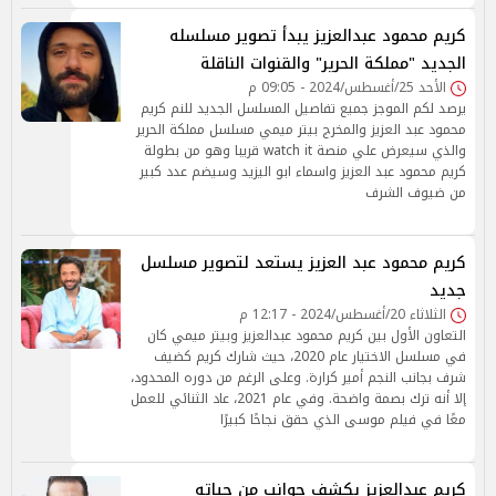
كريم محمود عبدالعزيز يبدأ تصوير مسلسله
الجديد "مملكة الحرير" والقنوات الناقلة
الأحد 25/أغسطس/2024 - 09:05 م
يرصد لكم الموجز جميع تفاصيل المسلسل الجديد للنم كريم
محمود عبد العزيز والمخرج بيتر ميمي مسلسل مملكة الحرير
والذي سيعرض علي منصة watch it قريبا وهو من بطولة
كريم محمود عبد العزيز واسماء ابو اليزيد وسيضم عدد كبير
من ضيوف الشرف
كريم محمود عبد العزيز يستعد لتصوير مسلسل
جديد
الثلاثاء 20/أغسطس/2024 - 12:17 م
التعاون الأول بين كريم محمود عبدالعزيز وبيتر ميمي كان
في مسلسل الاختيار عام 2020، حيث شارك كريم كضيف
شرف بجانب النجم أمير كرارة. وعلى الرغم من دوره المحدود،
إلا أنه ترك بصمة واضحة. وفي عام 2021، عاد الثنائي للعمل
معًا في فيلم موسى الذي حقق نجاحًا كبيرًا
كريم عبدالعزيز يكشف جوانب من حياته