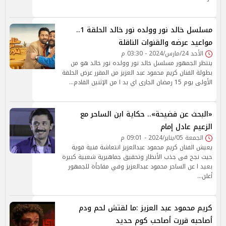
مسلسل خالد نور وولده نور خالد الحلقة 1..
مواعيد عرضه والقنوات الناقلة
الأحد 24/مارس/2024 - 03:30 م
ينتظر الجمهور مسلسل خالد نور وولده نور خالد هو من
بطولة الفنان كريم محمود عبد العزيز من المقرر عرض الحلقة
الأولى يوم 15 رمضان الجارى اي بد ا من الإثنين القادم…
«البحث عن فضيحة».. حكاية ابن الساحر مع
الزعيم عادل إمام
الجمعة 05/يناير/2024 - 09:01 م
يعيش الفنان كريم محمود عبدالعزيز انتعاشة فنية قوية
حيث نجح فى جذب الأنظار وتحقيق جماهيرية شعبية كبيرة
بعيد ا عن الساحر محمود عبدالعزيز وفي مفاجأة للجمهور
أعلن…
كريم محمود عبد العزيز :ما لقتش لحم ودم
أصاحبه قررت أصاحب كوم حديد