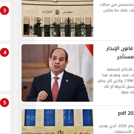
المتخصصين في مجالات
3
يات عامة، بما يعكس
نون الإيجار
4
لمستأجر
1 لسنة 2025 بشأن بعض الأحكام المتعلقة
واب عليه. ويهدف هذا
القانون إلى تعديل بعض أحكام القانون رقم 4 لسنة 1996، والذي كان ينظم
سبق تأجيرها أو تلك
اء فيها.
5
تعرف على أهم بنود قانون العمل الجديد في مصر لعام 2025، الذي يهدف
الاستثمارات