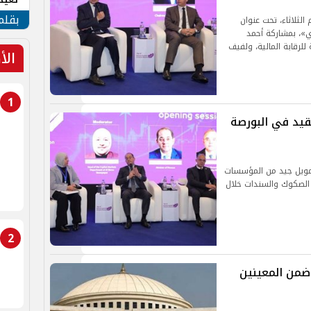
الأم
بقلم
الثلاثاء، تحت عنوان
ري»، بمشاركة أحمد
للرقابة المالية، ولفيف
الأ
1
لقيد في البورصة
 تمويل جيد من المؤسسات
ت الصكوك والسندات خلال
2
من المعينين