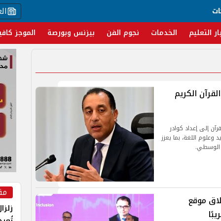
ال
ات
ار التعليم
الخدمات
نجوم الفن
بيزنس وبورصة
الموجز كافي
لقرآن الكريم
آن إلى إعداد كوادر
 وعلوم اللغة، بما يعزز
 الوسطي.
مق
لاق موقع
زلزا
بًا
تُعي