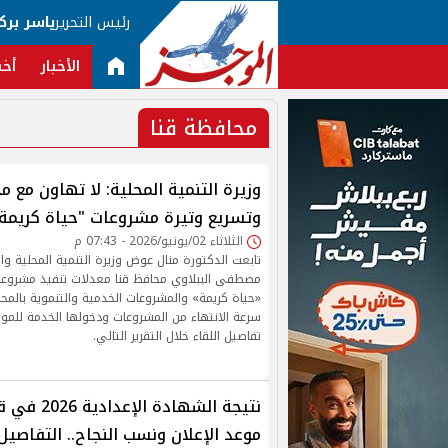
رئيس التحرير
ياسر برك
الأخبار
أخب
محافظة قنا
وزيرة التنمية المحلية: لا تهاون مع مخا
وتسريع وتيرة مشروعات "حياة كريمة"
الثلاثاء 02/يونيو/2026 - 07:43 م
تابعت الدكتورة منال عوض وزيرة التنمية المحلية والب
مصطفى الببلاوي محافظ قنا معدلات تنفيذ مشروعات 
«حياة كريمة» والمشروعات الخدمية والتنموية بالم
سرعة الانتهاء من المشروعات ودخولها الخدمة للموا
تفاصيل اللقاء خلال التقرير التالي.
نتيجة الشهادة 
موعد الإعلان ونسب النجاح.. التفاصيل