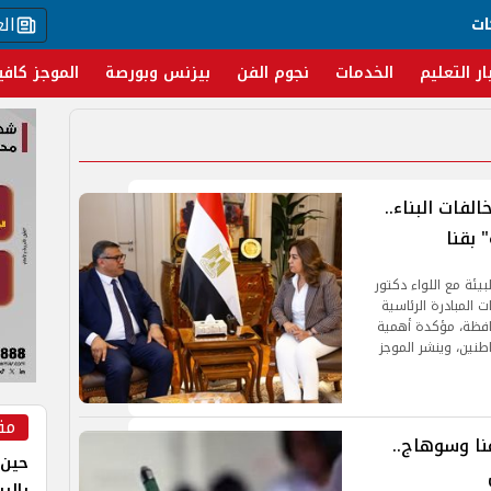
ال
ات
ار التعليم
الخدمات
نجوم الفن
بيزنس وبورصة
الموجز كافي
لفات البناء..
 بقنا
يئة مع اللواء دكتور
المبادرة الرئاسية
حافظة، مؤكدة أهمية
طنين، وينشر الموجز
مق
الإعدادية 2026 في قنا وسوهاج..
حين 
بالر