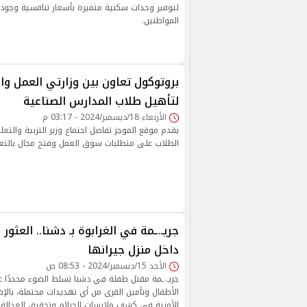
لتوفير وحدات سكنية متميزة بأسعار تنافسية وجودة 
المواطنين.
بروتوكول تعاون بين وزارتي العمل وال
لتأهيل طلاب المدارس الصناعية
الأربعاء 18/ديسمبر/2024 - 03:17 م
يقدم موقع الموجز تفاصل اجتماع وزير التربية والتعلي
الطلاب على متطلبات سوق العمل وفتح مجال بالتعاو
جريـ.ـمة في الغرابوة بـ دشنا.. العثور
داخل منزل جيرانها
الأحد 15/ديسمبر/2024 - 08:53 ص
جريـ.ـمة مقتل طفلة في دشنا تسلط الضوء مجددًا ع
الأطفال وتأمين القرى من أي تهديدات محتملة، بالإض
الأمنية في كشف ملابسات الجرائم وتحقيق العدالة