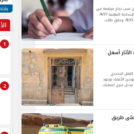
الهو
بقلم
يق نسب نجاح مرتفعة في
بعض الفئات، حيث بلغت نسبة النجاح في الشهادة الإعدادية المهنية 97%،
بينما سجل طلاب الصم وضعاف السمع نسبة نجاح 93.5%، وحقق طلاب
الأ
1
الآثار أسفل
 القفل الحديدي
فوجئ الأعضاء بوجود
2
ا مدخل سري لعمليات
على طريق