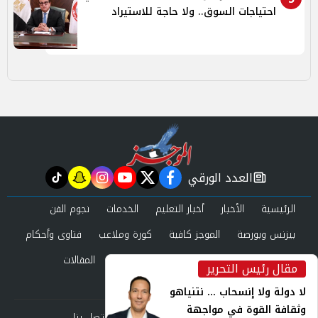
احتياجات السوق.. ولا حاجة للاستيراد
العدد الورقي
tiktok
snapchat
instagram
youtube
twitter
facebook
newspaper
الرئيسية
الأخبار
أخبار التعليم
الخدمات
نجوم الفن
بيزنس وبورصة
الموجز كافية
كورة وملاعب
فتاوى وأحكام
صحة وجمال
عرب وعالم
حوادث ومحاكم
المقالات
مقال رئيس التحرير
inst
العدد الورقي
لا دولة ولا إنسحاب ... نتنياهو
وثقافة القوة في مواجهة
من نحن
سياسة الخصوصية
اتصل بنا