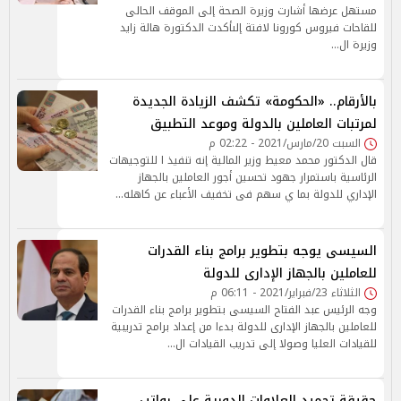
مستهل عرضها أشارت وزيرة الصحة إلى الموقف الحالى
للقاحات فيروس كورونا لافتة إلىأكدت الدكتورة هالة زايد
وزيرة ال…
بالأرقام.. «الحكومة» تكشف الزيادة الجديدة
لمرتبات العاملين بالدولة وموعد التطبيق
السبت 20/مارس/2021 - 02:22 م
قال الدكتور محمد معيط وزير المالية إنه تنفيذ ا للتوجيهات
الرئاسية باستمرار جهود تحسين أجور العاملين بالجهاز
الإداري للدولة بما ي سهم فى تخفيف الأعباء عن كاهله…
السيسى يوجه بتطوير برامج بناء القدرات
للعاملين بالجهاز الإدارى للدولة
الثلاثاء 23/فبراير/2021 - 06:11 م
وجه الرئيس عبد الفتاح السيسى بتطوير برامج بناء القدرات
للعاملين بالجهاز الإدارى للدولة بدءا من إعداد برامج تدريبية
للقيادات العليا وصولا إلى تدريب القيادات ال…
حقيقة تجميد العلاوات الدورية على رواتب