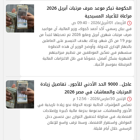
الحكومة تبكر موعد صرف مرتبات أبريل 2026
مراعاة للأعياد المسيحية
الأربعاء 01/أبريل/2026 - 09:40 ص
في بيان رسمي، أكد أحمد كجوك، وزير المالية، أن مواعيد
صرف مرتبات شهري أبريل ومايو 2026 تم تعديلها لتبدأ من
يوم 19 من كل شهر، وذلك بهدف التيسير على العاملين
بالجهاز الإداري للدولة. وأوضح الوزير أن هذه الخطوة
ستسهم في تمكين الموظفين من تنظيم ميزانيتهم
الشهرية بشكل أفضل، خصوصًا في ظل الالتزامات المالية
المرتبطة بموسم الأعياد.
عاجل.. 9000 الحد الأدني للأجور.. تفاصيل زيادة
المرتبات والمعاشات في مصر 2026
الإثنين 30/مارس/2026 - 12:56 م
تعكس المؤشرات الحالية توجه الدولة نحو زيادة تاريخية في
الأجور والمعاشات، مدعومة بحزمة مالية كبيرة وإصلاحات
اقتصادية، في محاولة لتحقيق التوازن بين تحسين دخل
المواطن واستقرار الاقتصاد، وسط ترقب واسع للإعلان
الرسمي خلال أيام قليلة.