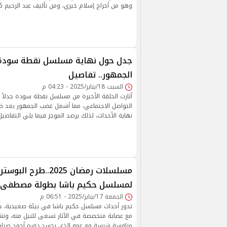
وهو من أخراج إسلام خيري، ومن تأليف عبد الرحيم كم
جدل حول نهاية مسلسل نقطة سودة 
الجمهور.. تفاصيل
السبت 18/يناير/2025 - 04:23 م
أثارت الحلقة الأخيرة من مسلسل نقطة سودة جدلاً و
التواصل الاجتماعي، مما أشعل غضب الجمهور بعد 
نهاية الأحداث، لذلك يرصد الموجز فيما يلي التفاصيل
مسلسلات رمضان 2025..طرح 
لمسلسل حكيم باشا بطولة مصطفى 
الجمعة 17/يناير/2025 - 06:51 م
تدور أحداث مسلسل حكيم باشا في بيئة صعيدية، 
مع عصابة متخصصة في الآثار تسعى للنيل منه، وتشمل
منافسة شرسة مع عمه الذي يجسد دوره أحمد صيام