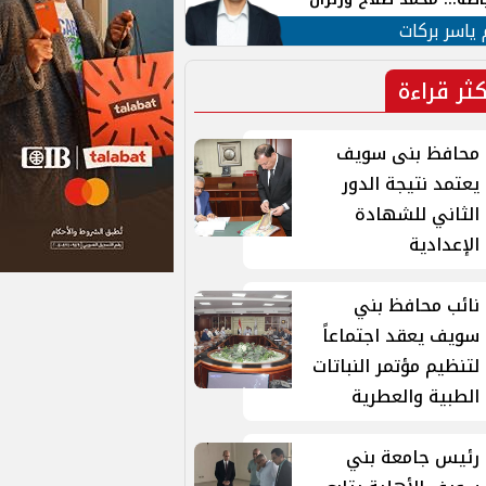
ية في الشارع التركي
 ياسر بركات
كثر قراءة
محافظ بنى سويف
يعتمد نتيجة الدور
الثاني للشهادة
الإعدادية
نائب محافظ بني
سويف يعقد اجتماعاً
لتنظيم مؤتمر النباتات
الطبية والعطرية
رئيس جامعة بني