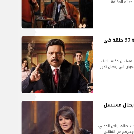
وأحداثه المكثفة
مسلسلات رمضان 2025.. اعمال درامية 30 حلقة في
 مسلسل حكيم باشا ،
للعرض في رمضان تدور
تعرف على أبطال مسلسل
 صالح، رياض الخولي،
غيرهم من الفنانين