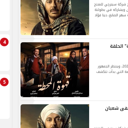
ج شركة سينرچي للمنتج
ن ويشاركه في بطولتة
سهر الصايغ، دينا فؤاد
4
 الحلقة
يُعد هذا المسلسل من أبرز الأعمال الرمضانية لعام 2025، وينتظر الجمهور
مضة التي بدأت تتكشف
5
 الحلقة 21.. مصطفى شعبان