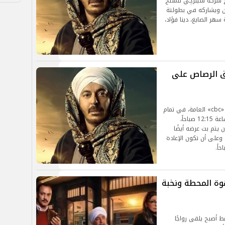
ج شركة سينرچي للمنتج
ن ويشاركه في بطولتة
هر الصايغ، دينا فؤاد،
ا الحلقة 19.. إطلاق الرصاص على
يعرض مسلسل «حكيم باشا» يومياً علي شبكة قناة «cbc» العامة، في تمام
الساعة 7:15 مساءً، حيث أن الإعادة الأولى تكون الساعة 12:15 صباحاً،
إضافة إلى أن يتم بث عرضه أيضًا
cbc »، في تمام الساعة 9 مساءً، وعلى أن تكون الإعادة
 مسلسل قهوة المحطة ونخبة
 15 حلقة، وهو نمط أصبح يلقى رواجًا