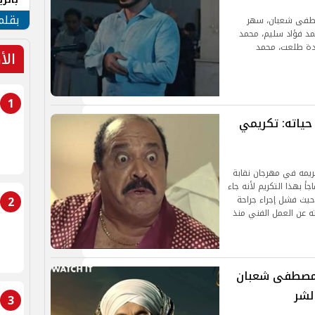
الهو
بقلم
ن بطولة مصطفى شعبان، سهر
مد فؤاد سليم، محمد
ادة طلعت، محمد
الأ
1
حياته: تكريمي
كريمه في مهرجان نقابة
، مؤكدًا أنه تفاجأ بهذا التكريم لأنه جاء
2
حيث فشل إجراء جراحة
عن العمل الفني منذ
. مصطفى شعبان
لشر
3