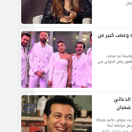
ال .
وغضب كبير من
اسعاً عبر منصات
ظهور رياض الخولي في
البوستر الدعائي
شعبان
حيث يخوض حكيم معركة
 صراعاته أيضًا
، حيث يتحدى حكيم