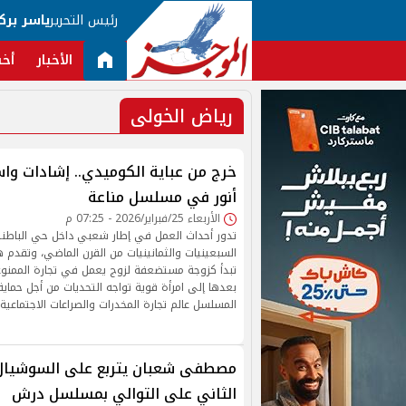
رئيس التحرير
ياسر برك
الأخبار
أخب
رياض الخولى
خرج من عباية الكوميدي.. إشادات واس
أنور في مسلسل مناعة
الأربعاء 25/فبراير/2026 - 07:25 م
تدور أحداث العمل في إطار شعبي داخل حي الباطنية
السبعينيات والثمانينيات من القرن الماضي، وتقدم
تبدأ كزوجة مستضعفة لزوج يعمل في تجارة الممنوعا
بعدها إلى امرأة قوية تواجه التحديات من أجل حماية 
المسلسل عالم تجارة المخدرات والصراعات الاجتماعية.
مصطفى شعبان يتربع على السوشيال 
الثاني على التوالي بمسلسل درش