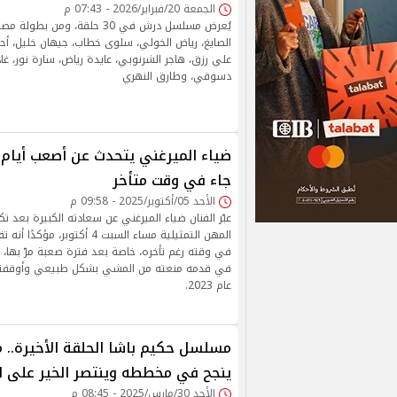
الجمعة 20/فبراير/2026 - 07:43 م
يُعرض مسلسل درش في 30 حلقة، وم
الصايغ، رياض الخولي، سلوى خطاب، جيهان خليل، أح
علي رزق، هاجر الشرنوبي، عايدة رياض، سارة نور، غ
دسوقي، وطارق النهري
ضياء الميرغني يتحدث عن أصعب أيام 
جاء في وقت متأخر
الأحد 05/أكتوبر/2025 - 09:58 م
عبّر الفنان ضياء الميرغني عن سعادته الكبيرة بعد ت
المهن التمثيلية مساء السبت 4 أكتوبر
في وقته رغم تأخره، خاصة بعد فترة صعبة مرّ بها، 
في قدمه منعته من المشي بشكل طبيعي وأوقفته 
عام 2023.
مسلسل حكيم باشا الحلقة الأخيرة.
ينجح في مخططه وينتصر الخير على ا
الأحد 30/مارس/2025 - 08:45 م