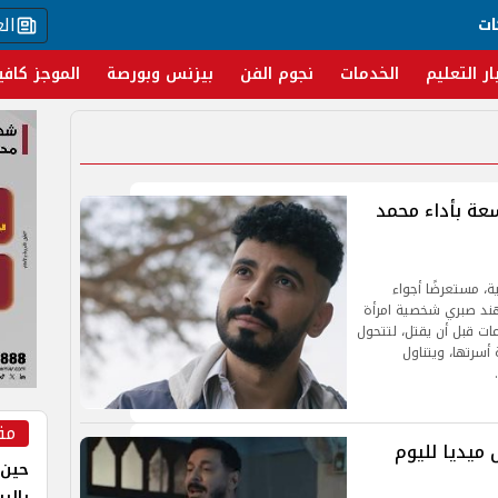
ال
ات
ار التعليم
الخدمات
نجوم الفن
بيزنس وبورصة
الموجز كافي
عة بأداء محمد
، مستعرضًا أجواء
 هند صبري شخصية امرأة
ت قبل أن يقتل، لتتحول
أسرتها، ويتناول
مق
ميديا لليوم
حين 
بالر