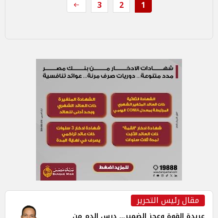
3
2
1
مقال رئيس التحرير
عربدة القوة وعجز الضمير... درس الدم من