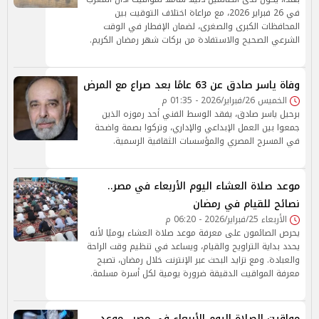
في 26 فبراير 2026، مع مراعاة اختلاف التوقيت بين
المحافظات الكبرى والصغرى، لضمان الإفطار في الوقت
الشرعي الصحيح والاستفادة من بركات شهر رمضان الكريم.
وفاة ياسر صادق عن 63 عامًا بعد صراع مع المرض
الخميس 26/فبراير/2026 - 01:35 م
برحيل ياسر صادق، يفقد الوسط الفني أحد رموزه الذين
جمعوا بين العمل الإبداعي والإداري، وتركوا بصمة واضحة
في المسرح المصري والمؤسسات الثقافية الرسمية.
موعد صلاة العشاء اليوم الأربعاء في مصر..
نصائح للقيام في رمضان
الأربعاء 25/فبراير/2026 - 06:20 م
يحرص الصائمون على معرفة موعد صلاة العشاء يوميًا لأنه
يحدد بداية التراويح والقيام، ويساعد في تنظيم وقت الراحة
والعبادة. ومع تزايد البحث عبر الإنترنت خلال رمضان، تصبح
معرفة المواقيت الدقيقة ضرورة يومية لكل أسرة مسلمة.
مواقيت الصلاة اليوم الأربعاء في مصر.. موعد