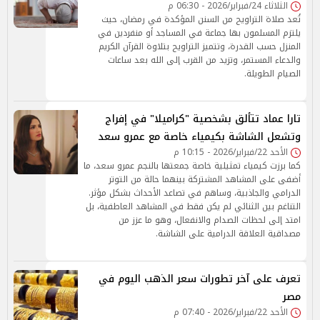
الثلاثاء 24/فبراير/2026 - 06:30 م
تُعد صلاة التراويح من السنن المؤكدة في رمضان، حيث
يلتزم المسلمون بها جماعة في المساجد أو منفردين في
المنزل حسب القدرة، وتتميز التراويح بتلاوة القرآن الكريم
والدعاء المستمر، وتزيد من القرب إلى الله بعد ساعات
الصيام الطويلة.
تارا عماد تتألق بشخصية "كراميلا" في إفراج
وتشعل الشاشة بكيمياء خاصة مع عمرو سعد
الأحد 22/فبراير/2026 - 10:15 م
كما برزت كيمياء تمثيلية خاصة جمعتها بالنجم عمرو سعد، ما
أضفى على المشاهد المشتركة بينهما حالة من التوتر
الدرامي والجاذبية، وساهم في تصاعد الأحداث بشكل مؤثر.
التناغم بين الثنائي لم يكن فقط في المشاهد العاطفية، بل
امتد إلى لحظات الصدام والانفعال، وهو ما عزز من
مصداقية العلاقة الدرامية على الشاشة.
تعرف على آخر تطورات سعر الذهب اليوم في
مصر
الأحد 22/فبراير/2026 - 07:40 م