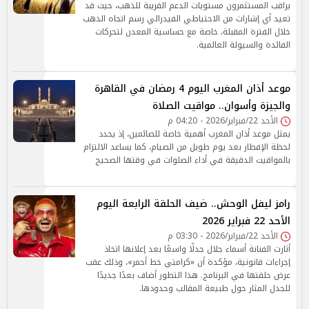
يراقب المستثمرون مستويات الدعم القريبة للذهب، حيث قد
تعيد أي إشارات من الاحتياطي الفيدرالي رسم اتجاه الذهب
خلال الفترة المقبلة، خاصة مع حساسية المعدن لتحركات
الفائدة والسيولة العالمية.
موعد أذان المغرب اليوم 4 رمضان في القاهرة
والجيزة وأسوان.. مواقيت الصلاة
الأحد 22/فبراير/2026 - 04:20 م
يمثل موعد أذان المغرب أهمية خاصة للصائمين، إذ يحدد
لحظة الإفطار بعد يوم طويل من الصيام، كما يساعد الالتزام
بالمواقيت الدقيقة في أداء الصلوات في وقتها الصحيح
رامز ليفل الوحش.. ضيف الحلقة الرابعة اليوم
الأحد 22 فبراير 2026
الأحد 22/فبراير/2026 - 03:30 م
أثارت الفنانة أسماء جلال جدلًا واسعًا بعد إعلانها اتخاذ
إجراءات قانونية، مؤكدة أن «كرامتي خط أحمر»، وذلك عقب
عرض حلقتها في البرنامج. هذا التطور أضاف بعدًا جديدًا
للجدل المثار حول طبيعة المقالب وحدودها.