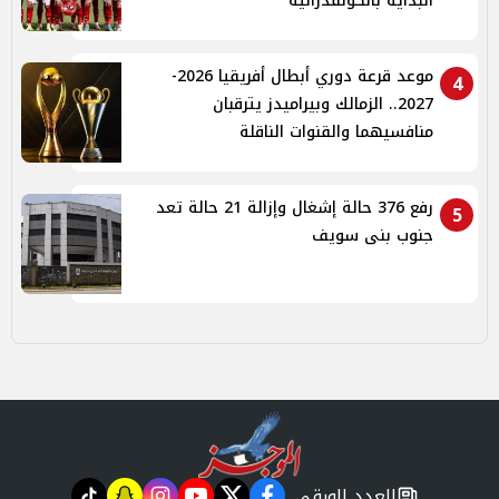
البداية بالكونفدرالية
موعد قرعة دوري أبطال أفريقيا 2026-
4
2027.. الزمالك وبيراميدز يترقبان
منافسيهما والقنوات الناقلة
رفع 376 حالة إشغال وإزالة 21 حالة تعد
5
جنوب بنى سويف
العدد الورقي