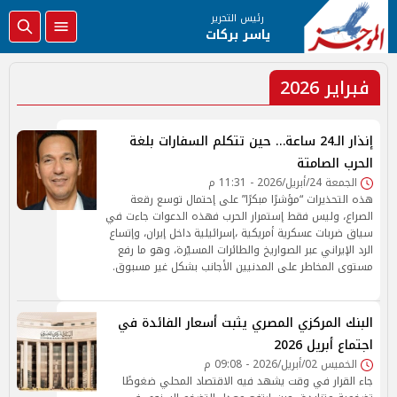
رئيس التحرير
ياسر بركات
فبراير 2026
إنذار الـ24 ساعة… حين تتكلم السفارات بلغة
الحرب الصامتة
الجمعة 24/أبريل/2026 - 11:31 م
هذه التحذيرات “مؤشرًا مبكرًا” على إحتمال توسع رقعة
الصراع، وليس فقط إستمرار الحرب فهذه الدعوات جاءت في
سياق ضربات عسكرية أمريكية ،إسرائيلية داخل إيران، وإتساع
الرد الإيراني عبر الصواريخ والطائرات المسيّرة، وهو ما رفع
مستوى المخاطر على المدنيين الأجانب بشكل غير مسبوق.
البنك المركزي المصري يثبت أسعار الفائدة في
اجتماع أبريل 2026
الخميس 02/أبريل/2026 - 09:08 م
جاء القرار في وقت يشهد فيه الاقتصاد المحلي ضغوطًا