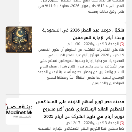
تضخمية متزايدة، حيث ارتفع معدل التضخم السنوي في
المدن إلى 13.4% خلال فبراير 2026، مقارنة بـ 11.9% في
يناير، وفق بيانات رسمية
فلكيًا.. موعد عيد الفطر 2026 في السعودية
وعدد أيام الإجازة للموظفين
الجمعة 13/مارس/2026 - 11:30 م
بناءً على التقديرات الفلكية، من المتوقع أن يكون الخميس
19 مارس 2026 هو أول أيام عيد الفطر المبارك في
السعودية، مع بداية إجازة رسمية للموظفين تستمر حتى
يوم الأحد 22 مارس. ويُعد تحري هلال شوال مساء اليوم
التاسع والعشرين من رمضان خطوة أساسية لإعلان الموعد
الرسمي للعيد، بما يضمن احتفالًا آمنًا ومنظمًا لجميع
المواطنين والمقيمين.
مدينة مصر توزع أسهم الخزينة على المساهمين
لتعظيم العائد الإستثماري ضمن أكبر مشروع
توزيع أرباح في تاريخ الشركة عن أرباح 2025
الجمعة 13/مارس/2026 - 12:17 ص
كما يعكس هذا التوزيع النهج الاستباقي للإدارة التنفيذية